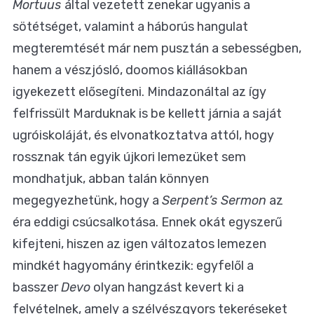
Mortuus
által vezetett zenekar ugyanis a
sötétséget, valamint a háborús hangulat
megteremtését már nem pusztán a sebességben,
hanem a vészjósló, doomos kiállásokban
igyekezett elősegíteni. Mindazonáltal az így
felfrissült Marduknak is be kellett járnia a saját
ugróiskoláját, és elvonatkoztatva attól, hogy
rossznak tán egyik újkori lemezüket sem
mondhatjuk, abban talán könnyen
megegyezhetünk, hogy a
Serpent’s Sermon
az
éra eddigi csúcsalkotása. Ennek okát egyszerű
kifejteni, hiszen az igen változatos lemezen
mindkét hagyomány érintkezik: egyfelől a
basszer
Devo
olyan hangzást kevert ki a
felvételnek, amely a szélvészgyors tekeréseket