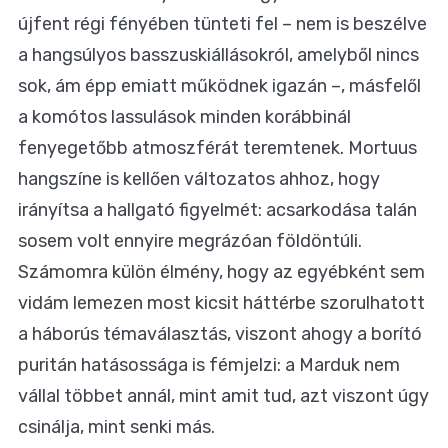
újfent régi fényében tünteti fel – nem is beszélve
a hangsúlyos basszuskiállásokról, amelyből nincs
sok, ám épp emiatt működnek igazán –, másfelől
a komótos lassulások minden korábbinál
fenyegetőbb atmoszférát teremtenek. Mortuus
hangszíne is kellően változatos ahhoz, hogy
irányítsa a hallgató figyelmét: acsarkodása talán
sosem volt ennyire megrázóan földöntúli.
Számomra külön élmény, hogy az egyébként sem
vidám lemezen most kicsit háttérbe szorulhatott
a háborús témaválasztás, viszont ahogy a borító
puritán hatásossága is fémjelzi: a Marduk nem
vállal többet annál, mint amit tud, azt viszont úgy
csinálja, mint senki más.