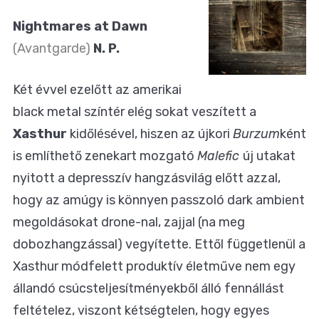
Nightmares at Dawn
(Avantgarde)
N. P.
Két évvel ezelőtt az amerikai
black metal színtér elég sokat veszített a
Xasthur
kidőlésével, hiszen az újkori
Burzum
ként
is említhető zenekart mozgató
Malefic
új utakat
nyitott a depresszív hangzásvilág előtt azzal,
hogy az amúgy is könnyen passzoló dark ambient
megoldásokat drone-nal, zajjal (na meg
dobozhangzással) vegyítette. Ettől függetlenül a
Xasthur módfelett produktív életműve nem egy
állandó csúcsteljesítményekből álló fennállást
feltételez, viszont kétségtelen, hogy egyes