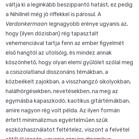
váltja ki a leginkább beszippantó hatást, ez pedig
a Nihillnél még jó riffekkel is párosul. A
Verdonkermaan
legnagyobb erénye ugyanis az,
hogy (ilyen dózisban) rég tapasztalt
vehemenciával tartja fenn az ember figyelmét
első hangtól az utolsóig, és mindez annak
köszönhető, hogy olyan elemi gyűlölet szólal meg
a csiszolatlanul disszonáns témákban, a
közbeékelt zajokban, a visszhangzó sikolyokban,
halálhörgésekben, nevetésekben, na meg az
egymásba kapaszkodó, kaotikus gitártémákban,
amire nagyon rég volt példa. Az ilyen formán
értett minimalizmus egyértelműen szűk
eszközhasználatot feltételez, viszont a felvétel