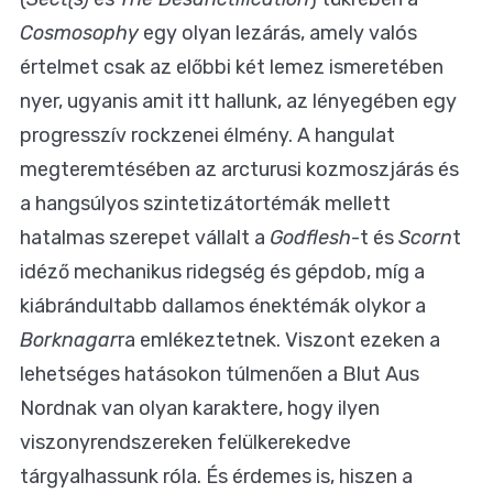
Cosmosophy
egy olyan lezárás, amely valós
értelmet csak az előbbi két lemez ismeretében
nyer, ugyanis amit itt hallunk, az lényegében egy
progresszív rockzenei élmény. A hangulat
megteremtésében az arcturusi kozmoszjárás és
a hangsúlyos szintetizátortémák mellett
hatalmas szerepet vállalt a
Godflesh
-t és
Scorn
t
idéző mechanikus ridegség és gépdob, míg a
kiábrándultabb dallamos énektémák olykor a
Borknagar
ra emlékeztetnek. Viszont ezeken a
lehetséges hatásokon túlmenően a Blut Aus
Nordnak van olyan karaktere, hogy ilyen
viszonyrendszereken felülkerekedve
tárgyalhassunk róla. És érdemes is, hiszen a