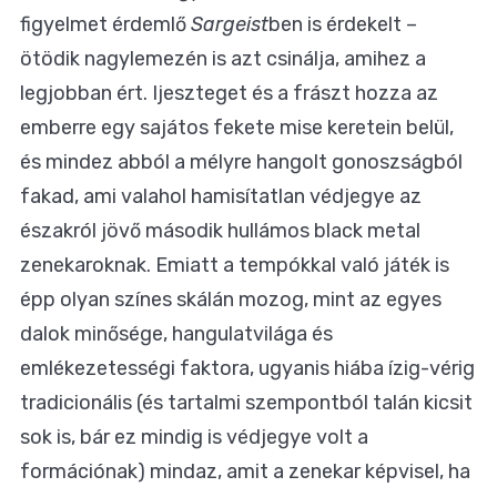
figyelmet érdemlő
Sargeist
ben is érdekelt –
ötödik nagylemezén is azt csinálja, amihez a
legjobban ért. Ijeszteget és a frászt hozza az
emberre egy sajátos fekete mise keretein belül,
és mindez abból a mélyre hangolt gonoszságból
fakad, ami valahol hamisítatlan védjegye az
északról jövő második hullámos black metal
zenekaroknak. Emiatt a tempókkal való játék is
épp olyan színes skálán mozog, mint az egyes
dalok minősége, hangulatvilága és
emlékezetességi faktora, ugyanis hiába ízig-vérig
tradicionális (és tartalmi szempontból talán kicsit
sok is, bár ez mindig is védjegye volt a
formációnak) mindaz, amit a zenekar képvisel, ha