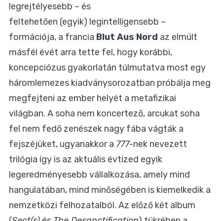
legrejtélyesebb – és
feltehetően (egyik) legintelligensebb –
formációja, a francia
Blut Aus Nord
az elmúlt
másfél évét arra tette fel, hogy korábbi,
koncepciózus gyakorlatán túlmutatva most egy
háromlemezes kiadványsorozatban próbálja meg
megfejteni az ember helyét a metafizikai
világban. A soha nem koncertező, arcukat soha
fel nem fedő zenészek nagy fába vágták a
fejszéjüket, ugyanakkor a
777
-nek nevezett
trilógia így is az aktuális évtized egyik
legeredményesebb vállalkozása, amely mind
hangulatában, mind minőségében is kiemelkedik a
nemzetközi felhozatalból. Az előző két album
(
Sect(s)
és
The Desanctification
) tükrében a