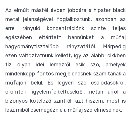
Az elmúlt másfél évben jobbára a hipster black
metal jelenségével foglalkoztunk, azonban az
erre irányuló koncentrációnk szinte teljes
egészében eltérített bennünket a műfaj
hagyománytisztelőbb irányzatától. Márpedig
ezen változtatnunk kellett, így az alábbi cikkben
tíz olyan idei lemezről esik szó, amelyek
mindenképp fontos megjelenésnek számítanak a
műfajon belül. És legyen szó csalódásokról,
örömteli figyelemfelkeltésekről, netán arról a
bizonyos kötelező szintről, azt hiszem, most is
lesz miből csemegéznie a műfaj szerelmeseinek.