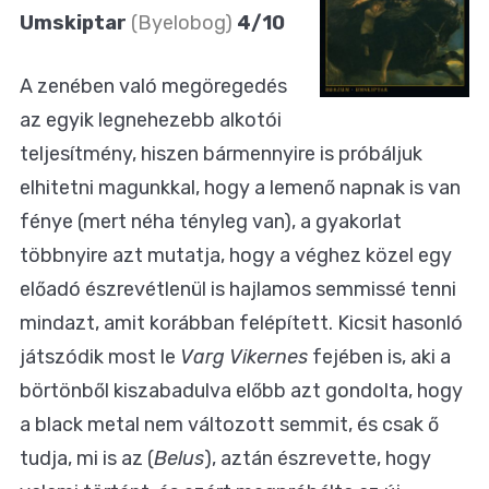
Umskiptar
(Byelobog)
4/10
A zenében való megöregedés
az egyik legnehezebb alkotói
teljesítmény, hiszen bármennyire is próbáljuk
elhitetni magunkkal, hogy a lemenő napnak is van
fénye (mert néha tényleg van), a gyakorlat
többnyire azt mutatja, hogy a véghez közel egy
előadó észrevétlenül is hajlamos semmissé tenni
mindazt, amit korábban felépített. Kicsit hasonló
játszódik most le
Varg Vikernes
fejében is, aki a
börtönből kiszabadulva előbb azt gondolta, hogy
a black metal nem változott semmit, és csak ő
tudja, mi is az (
Belus
), aztán észrevette, hogy