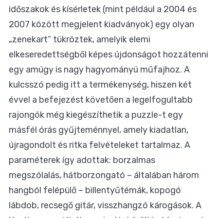
időszakok és kísérletek (mint például a 2004 és
2007 között megjelent kiadványok) egy olyan
„zenekart” tükröztek, amelyik elemi
elkeseredettségből képes újdonságot hozzátenni
egy amúgy is nagy hagyományú műfajhoz. A
kulcsszó pedig itt a termékenység, hiszen két
évvel a befejezést követően a legelfogultabb
rajongók még kiegészíthetik a puzzle-t egy
másfél órás gyűjteménnyel, amely kiadatlan,
újragondolt és ritka felvételeket tartalmaz. A
paraméterek így adottak: borzalmas
megszólalás, hátborzongató – általában három
hangból felépülő – billentyűtémák, kopogó
lábdob, recsegő gitár, visszhangzó károgások. A