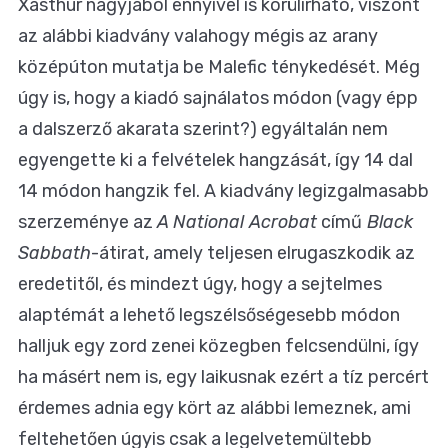
Xasthur nagyjából ennyivel is körülírható, viszont
az alábbi kiadvány valahogy mégis az arany
középúton mutatja be Malefic ténykedését. Még
úgy is, hogy a kiadó sajnálatos módon (vagy épp
a dalszerző akarata szerint?) egyáltalán nem
egyengette ki a felvételek hangzását, így 14 dal
14 módon hangzik fel. A kiadvány legizgalmasabb
szerzeménye az
A National Acrobat
című
Black
Sabbath
-átirat, amely teljesen elrugaszkodik az
eredetitől, és mindezt úgy, hogy a sejtelmes
alaptémát a lehető legszélsőségesebb módon
halljuk egy zord zenei közegben felcsendülni, így
ha másért nem is, egy laikusnak ezért a tíz percért
érdemes adnia egy kört az alábbi lemeznek, ami
feltehetően úgyis csak a legelvetemültebb