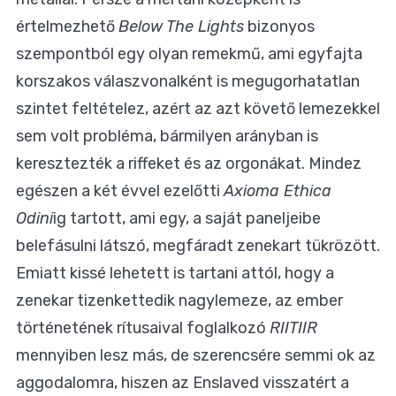
értelmezhető
Below The Lights
bizonyos
szempontból egy olyan remekmű, ami egyfajta
korszakos válaszvonalként is megugorhatatlan
szintet feltételez, azért az azt követő lemezekkel
sem volt probléma, bármilyen arányban is
keresztezték a riffeket és az orgonákat. Mindez
egészen a két évvel ezelőtti
Axioma Ethica
Odini
ig tartott, ami egy, a saját paneljeibe
belefásulni látszó, megfáradt zenekart tükrözött.
Emiatt kissé lehetett is tartani attól, hogy a
zenekar tizenkettedik nagylemeze, az ember
történetének rítusaival foglalkozó
RIITIIR
mennyiben lesz más, de szerencsére semmi ok az
aggodalomra, hiszen az Enslaved visszatért a