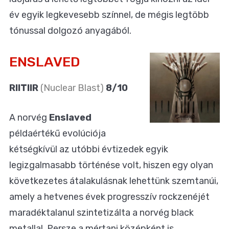
év egyik legkevesebb színnel, de mégis legtöbb
tónussal dolgozó anyagából.
ENSLAVED
RIITIIR
(Nuclear Blast)
8/10
A norvég
Enslaved
példaértékű evolúciója
kétségkívül az utóbbi évtizedek egyik
legizgalmasabb történése volt, hiszen egy olyan
következetes átalakulásnak lehettünk szemtanúi,
amely a hetvenes évek progresszív rockzenéjét
maradéktalanul szintetizálta a norvég black
metallal. Persze a mértani középként is