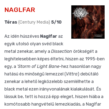
NAGLFAR
Téras
(Century Media)
5/10
Az idén húszéves
Naglfar
az
egyik utolsó olyan svéd black
metal zenekar, amely a
Dissection
örökségét a
leghitelesebben képes éltetni, hiszen az 1995-ben
egy, a
’Storm of Light Bane
-hez hasonlóan nagy
hatású és minőségű lemezzel (
Vittra
) debütáló
zenekar a lehető legközelebb szemlélhette a
black metal ezen irányvonalának kialakulását. És
lássuk be, tett is hozzá épp eleget, hiszen hiába a
komótosabb hangvételű lemezkiadás, a Naglfar