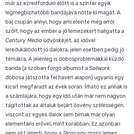
már az ezredforduló előtt is a színtér egyik
legmegbízhatóbb bandájává nőtte ki magát. A
baj csupán annyi, hogy ami eleinte még arról
szólt, hogy az ember a jó lemezekért hallgatta a
Century Media
üdvöskéjét, az idővel
leredukálódott jó dalokra, jelen esetben pedig jó
témákra. A jelenleg is dobosproblémákkal küzdő
banda (a szóban forgó albumot a
Soilwork
dobosa játszotta fel haveri alapon) ugyanis egy
kicsit megfáradt az évek során. Írható ez annak is
a számlájára, hogy egy idő után már nem nagyon
tágítottak az általuk bejárt ösvény szélességén,
viszont az egyes dalok sem bírnak már olyan
elementáris erővel, mint korábban. Ez azonban
nem azt jelenti, hogy a
Téras
egy rossz lemez