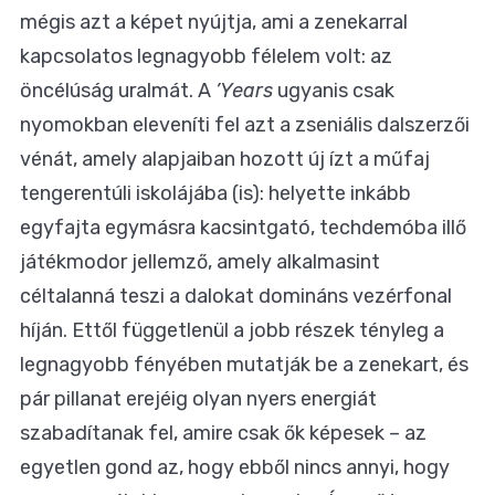
mégis azt a képet nyújtja, ami a zenekarral
kapcsolatos legnagyobb félelem volt: az
öncélúság uralmát. A
’Years
ugyanis csak
nyomokban eleveníti fel azt a zseniális dalszerzői
vénát, amely alapjaiban hozott új ízt a műfaj
tengerentúli iskolájába (is): helyette inkább
egyfajta egymásra kacsintgató, techdemóba illő
játékmodor jellemző, amely alkalmasint
céltalanná teszi a dalokat domináns vezérfonal
híján. Ettől függetlenül a jobb részek tényleg a
legnagyobb fényében mutatják be a zenekart, és
pár pillanat erejéig olyan nyers energiát
szabadítanak fel, amire csak ők képesek – az
egyetlen gond az, hogy ebből nincs annyi, hogy