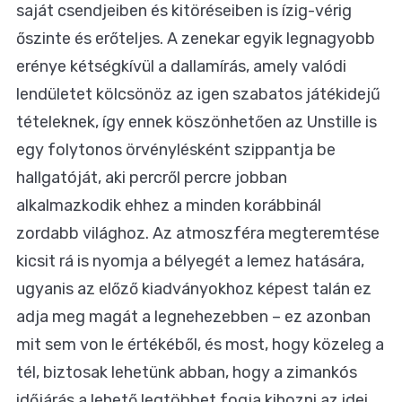
saját csendjeiben és kitöréseiben is ízig-vérig
őszinte és erőteljes. A zenekar egyik legnagyobb
erénye kétségkívül a dallamírás, amely valódi
lendületet kölcsönöz az igen szabatos játékidejű
tételeknek, így ennek köszönhetően az Unstille is
egy folytonos örvénylésként szippantja be
hallgatóját, aki percről percre jobban
alkalmazkodik ehhez a minden korábbinál
zordabb világhoz. Az atmoszféra megteremtése
kicsit rá is nyomja a bélyegét a lemez hatására,
ugyanis az előző kiadványokhoz képest talán ez
adja meg magát a legnehezebben – ez azonban
mit sem von le értékéből, és most, hogy közeleg a
tél, biztosak lehetünk abban, hogy a zimankós
időjárás a lehető legtöbbet fogja kihozni az idei