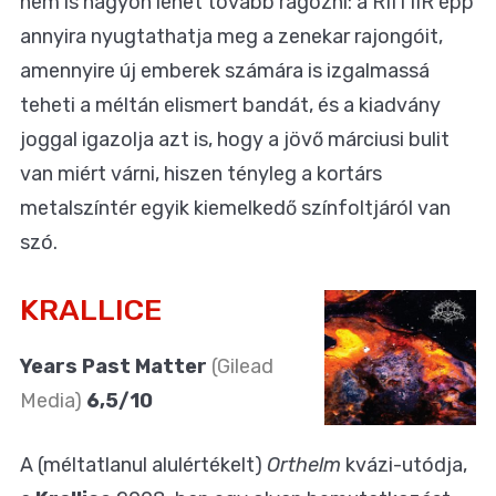
nem is nagyon lehet tovább ragozni: a RIITIIR épp
annyira nyugtathatja meg a zenekar rajongóit,
amennyire új emberek számára is izgalmassá
teheti a méltán elismert bandát, és a kiadvány
joggal igazolja azt is, hogy a jövő márciusi bulit
van miért várni, hiszen tényleg a kortárs
metalszíntér egyik kiemelkedő színfoltjáról van
szó.
KRALLICE
Years Past Matter
(Gilead
Media)
6,5/10
A (méltatlanul alulértékelt)
Orthelm
kvázi-utódja,