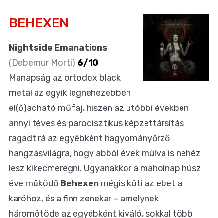
BEHEXEN
Nightside Emanations
(Debemur Morti)
6/10
Manapság az ortodox black
metal az egyik legnehezebben
el(ő)adható műfaj, hiszen az utóbbi években
annyi téves és parodisztikus képzettársítás
ragadt rá az egyébként hagyományőrző
hangzásvilágra, hogy abból évek múlva is nehéz
lesz kikecmeregni. Ugyanakkor a maholnap húsz
éve működő
Behexen
mégis köti az ebet a
karóhoz, és a finn zenekar – amelynek
háromötöde az egyébként kiváló, sokkal több