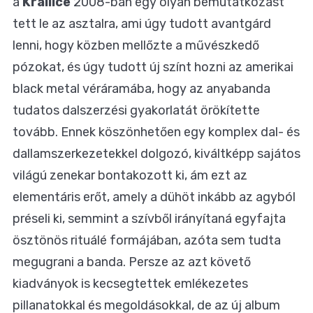
a
Krallice
2008-ban egy olyan bemutatkozást
tett le az asztalra, ami úgy tudott avantgárd
lenni, hogy közben mellőzte a művészkedő
pózokat, és úgy tudott új színt hozni az amerikai
black metal véráramába, hogy az anyabanda
tudatos dalszerzési gyakorlatát örökítette
tovább. Ennek köszönhetően egy komplex dal- és
dallamszerkezetekkel dolgozó, kiváltképp sajátos
világú zenekar bontakozott ki, ám ezt az
elementáris erőt, amely a dühöt inkább az agyból
préseli ki, semmint a szívből irányítaná egyfajta
ösztönös rituálé formájában, azóta sem tudta
megugrani a banda. Persze az azt követő
kiadványok is kecsegtettek emlékezetes
pillanatokkal és megoldásokkal, de az új album