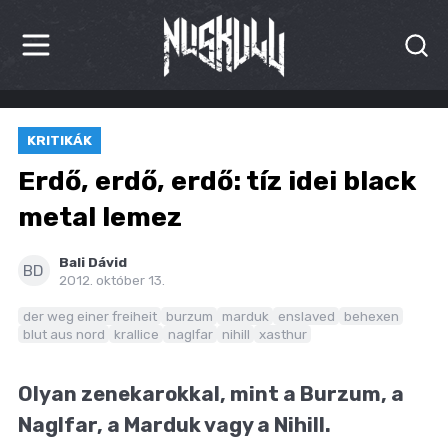
HÍREK
KRITIKÁK
KRITIKÁK
Erdő, erdő, erdő: tíz idei black
BESZÁMOLÓK
metal lemez
INTERJÚK
Bali Dávid
BD
2012. október 13.
PREMIEREK
der weg einer freiheit
burzum
marduk
enslaved
behexen
blut aus nord
krallice
naglfar
nihill
xasthur
KULT
MÁSVILÁG
Olyan zenekarokkal, mint a Burzum, a
Naglfar, a Marduk vagy a Nihill.
BLOG