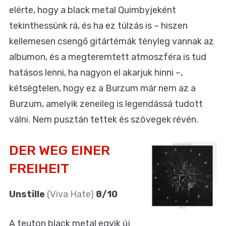
elérte, hogy a black metal Quimbyjeként
tekinthessünk rá, és ha ez túlzás is – hiszen
kellemesen csengő gitártémák tényleg vannak az
albumon, és a megteremtett atmoszféra is tud
hatásos lenni, ha nagyon el akarjuk hinni –,
kétségtelen, hogy ez a Burzum már nem az a
Burzum, amelyik zeneileg is legendássá tudott
válni. Nem pusztán tettek és szövegek révén.
DER WEG EINER
FREIHEIT
Unstille
(Viva Hate)
8/10
A teuton black metal egyik új