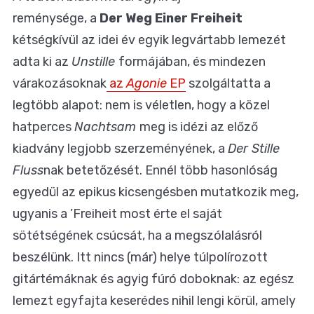
reménysége, a
Der Weg Einer Freiheit
kétségkívül az idei év egyik legvártabb lemezét
adta ki az
Unstille
formájában, és mindezen
várakozásoknak
az
Agonie
EP
szolgáltatta a
legtöbb alapot: nem is véletlen, hogy a közel
hatperces
Nachtsam
meg is idézi az előző
kiadvány legjobb szerzeményének, a
Der Stille
Fluss
nak betetőzését. Ennél több hasonlóság
egyedül az epikus kicsengésben mutatkozik meg,
ugyanis a ’Freiheit most érte el saját
sötétségének csúcsát, ha a megszólalásról
beszélünk. Itt nincs (már) helye túlpolírozott
gitártémáknak és agyig fúró doboknak: az egész
lemezt egyfajta keserédes nihil lengi körül, amely