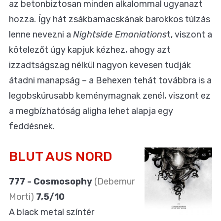
az betonbiztosan minden alkalommal ugyanazt
hozza. Így hát zsákbamacskának barokkos túlzás
lenne nevezni a
Nightside Emaniations
t, viszont a
kötelezőt úgy kapjuk kézhez, ahogy azt
izzadtságszag nélkül nagyon kevesen tudják
átadni manapság – a Behexen tehát továbbra is a
legobskúrusabb keménymagnak zenél, viszont ez
a megbízhatóság aligha lehet alapja egy
feddésnek.
BLUT AUS NORD
777 - Cosmosophy
(Debemur
Morti)
7,5/10
A black metal színtér