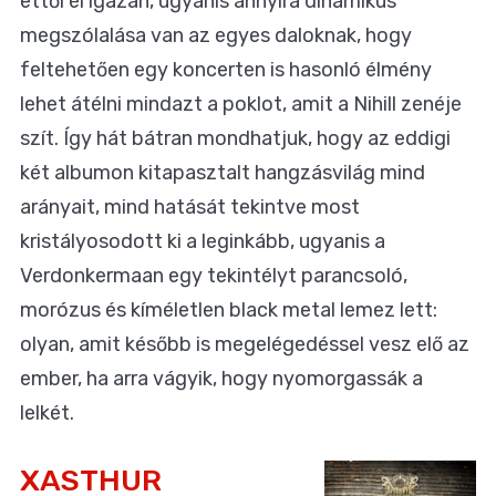
ettől él igazán, ugyanis annyira dinamikus
megszólalása van az egyes daloknak, hogy
feltehetően egy koncerten is hasonló élmény
lehet átélni mindazt a poklot, amit a Nihill zenéje
szít. Így hát bátran mondhatjuk, hogy az eddigi
két albumon kitapasztalt hangzásvilág mind
arányait, mind hatását tekintve most
kristályosodott ki a leginkább, ugyanis a
Verdonkermaan egy tekintélyt parancsoló,
morózus és kíméletlen black metal lemez lett:
olyan, amit később is megelégedéssel vesz elő az
ember, ha arra vágyik, hogy nyomorgassák a
lelkét.
XASTHUR