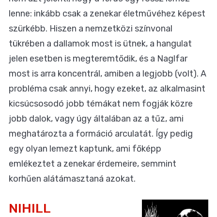
lenne: inkább csak a zenekar életművéhez képest
szürkébb. Hiszen a nemzetközi színvonal
tükrében a dallamok most is ütnek, a hangulat
jelen esetben is megteremtődik, és a Naglfar
most is arra koncentrál, amiben a legjobb (volt). A
probléma csak annyi, hogy ezeket, az alkalmasint
kicsúcsosodó jobb témákat nem fogják közre
jobb dalok, vagy úgy általában az a tűz, ami
meghatározta a formáció arculatát. Így pedig
egy olyan lemezt kaptunk, ami főképp
emlékeztet a zenekar érdemeire, semmint
korhűen alátámasztaná azokat.
NIHILL