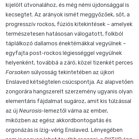
kijelölt útvonalához, és még némi újdonsággal is
kecsegtet. Az arányok ismét meggyőzőek, sőt, a
progresszív rockos, fúziós kitekintések – amelyek
természetesen hatásosan válogatott, folkból
táplálkozó dallamos énektémákkal vegyülnek –
egyfajta post-rockos légiességgel vegyülnek
helyenként, továbbá a záró, közel tizenkét perces
Forsaken
súlyosság tekintetében az újkori
Enslaved kétségtelen csúcspontja. Az alapvetően
zongorára hangszerelt szerzemény ugyanis olyan
elementáris fájdalmat sugároz, amit kis túlzással
az új
Neurosis
-lemeztől várna az ember,
miközben az egész akkordbontogatás és
orgonázás is ízig-vérig Enslaved. Lényegében