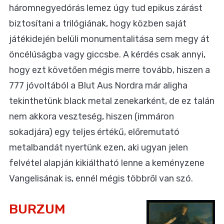
háromnegyedórás lemez úgy tud epikus zárást
biztosítani a trilógiának, hogy közben saját
játékidején belüli monumentalitása sem megy át
öncélúságba vagy giccsbe. A kérdés csak annyi,
hogy ezt követően mégis merre tovább, hiszen a
777 jóvoltából a Blut Aus Nordra már aligha
tekinthetünk black metal zenekarként, de ez talán
nem akkora veszteség, hiszen (immáron
sokadjára) egy teljes értékű, előremutató
metalbandát nyertünk ezen, aki ugyan jelen
felvétel alapján kikiáltható lenne a keményzene
Vangelisának is, ennél mégis többről van szó.
BURZUM