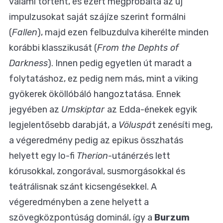
valami történt, és ezért megpróbálta az új
impulzusokat saját szájíze szerint formálni
(
Fallen
), majd ezen felbuzdulva kiherélte minden
korábbi klasszikusát (
From the Dephts of
Darkness
). Innen pedig egyetlen út maradt a
folytatáshoz, ez pedig nem más, mint a viking
gyökerek ököllóbáló hangoztatása. Ennek
jegyében az
Umskiptar
az Edda-énekek egyik
legjelentősebb darabját, a
Völuspá
t zenésíti meg,
a végeredmény pedig az epikus összhatás
helyett egy lo-fi
Therion
-utánérzés lett
kórusokkal, zongorával, susmorgásokkal és
teátrálisnak szánt kicsengésekkel. A
végeredményben a zene helyett a
szövegközpontúság dominál, így a
Burzum