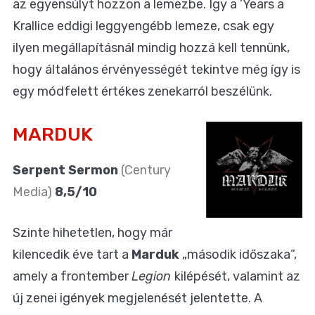
az egyensúlyt hozzon a lemezbe. Így a ’Years a
Krallice eddigi leggyengébb lemeze, csak egy
ilyen megállapításnál mindig hozzá kell tennünk,
hogy általános érvényességét tekintve még így is
egy módfelett értékes zenekarról beszélünk.
MARDUK
Serpent Sermon
(Century
Media)
8,5/10
Szinte hihetetlen, hogy már
kilencedik éve tart a
Marduk
„második időszaka”,
amely a frontember
Legion
kilépését, valamint az
új zenei igények megjelenését jelentette. A