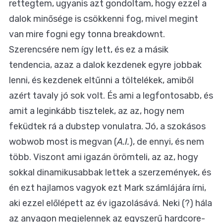
rettegtem, ugyanis azt gondoltam, hogy ezzel a
dalok minősége is csökkenni fog, mivel megint
van mire fogni egy tonna breakdownt.
Szerencsére nem így lett, és ez a másik
tendencia, azaz a dalok kezdenek egyre jobbak
lenni, és kezdenek eltűnni a töltelékek, amiből
azért tavaly jó sok volt. És ami a legfontosabb, és
amit a leginkább tisztelek, az az, hogy nem
feküdtek rá a dubstep vonulatra. Jó, a szokásos
wobwob most is megvan (
A.I.
), de ennyi, és nem
több. Viszont ami igazán örömteli, az az, hogy
sokkal dinamikusabbak lettek a szerzemények, és
én ezt hajlamos vagyok ezt Mark számlájára írni,
aki ezzel előlépett az év igazolásává. Neki (?) hála
az anyagon megjelennek az egyszerű hardcore-