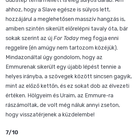
ahhoz, hogy a Slave egésze is súlyos lett,
hozzájárul a meglehetősen masszív hangzás is,
amiben szintén sikerült előrelépni tavaly óta, bár
sokak szerint az új
For Today
meg fogja enni
reggelire (én amúgy nem tartozom közéjük).
Mindazonáltal úgy gondolom, hogy az
Emmurenak sikerült egy újabb lépést tennie a
helyes irányba, a szövegek között sincsen gagyik,
mint az előző kettőn, és ez sokat dob az élvezeti
értéken. Hölgyeim és Uraim, az Emmure-ra
rászámoltak, de volt még náluk annyi zseton,
hogy visszatérjenek a küzdelembe!
7/10