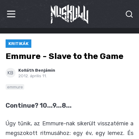
HÍREK
KRITIKÁK
KRITIKÁK
Emmure - Slave to the Game
BESZÁMOLÓK
Kolláth Benjámin
KB
2012. április 11.
INTERJÚK
emmure
PREMIEREK
Continue? 10...9...8...
KULT
MÁSVILÁG
Úgy tűnik, az Emmure-nak sikerült visszatérnie a
megszokott ritmusához: egy év, egy lemez. És
BLOG