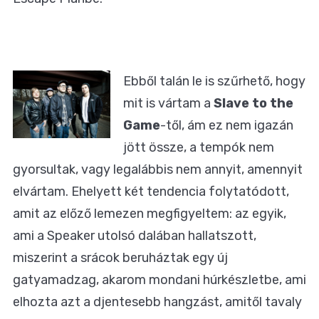
Ebből talán le is szűrhető, hogy
mit is vártam a
Slave to the
Game
-től, ám ez nem igazán
jött össze, a tempók nem
gyorsultak, vagy legalábbis nem annyit, amennyit
elvártam. Ehelyett két tendencia folytatódott,
amit az előző lemezen megfigyeltem: az egyik,
ami a Speaker utolsó dalában hallatszott,
miszerint a srácok beruháztak egy új
gatyamadzag, akarom mondani húrkészletbe, ami
elhozta azt a djentesebb hangzást, amitől tavaly