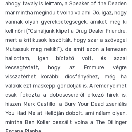
ahogy tavaly is leírtam, a Speaker of the Deaden
már mintha megindult volna valami. Jó, igaz, hogy
vannak olyan gyerekbetegségek, amiket még ki
kell nőni ("Csináljunk klipet a Drug Dealer Friendre,
mert a kritikusok leszólták, hogy szar a szövege!
Mutassuk meg nekik!"), de amit azon a lemezen
hallottam, igen bíztató volt, és azzal
kecsegtetett, hogy az Emmure végre
visszatérhet korábbi dicsfényéhez, még ha
valakik ezt másképp gondolják is. A reményeimet
csak fokozta a doboscseréről érkező hírek is,
hiszen Mark Castillo, a Bury Your Dead zseniális
You Had Me at Hellóján dobolt, ami nálam olyan,
mintha Ben Koller beszállt volna a The Dillinger
Escape Planbe.