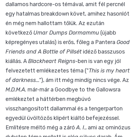
dallamos hardcore-os témával, amit fél percnél
egy hatalmas breakdown követ, amihez hasonlót
én még nem hallottam tőlük. Az ezután
következő
Umar Dumps Dormammu
(újabb
képregényes utalás) is erős, főleg a Pantera
Good
Friends and A Bottle of Pillsét
idéző basszusos
kiállás. A
Blackheart Reigns
-ben is van egy jól
felvezetett emlékezetes téma ("
This is my heart
of darkness..."
), ám itt még mindíg nincs vége. Az
M.D.M.A.
már-már a Goodbye to the Gallowsra
emlékeztet a háttérben megbúvó
visszhangosított dallammal és a tengerparton
egyedül üvöltözős klipért kiáltó befejezéssel.
Említésre méltó még a záró
A. I.
, ami az ominózus
dubstep téma mellett is elég súlyos darab. Ám