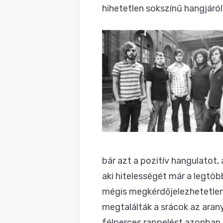
hihetetlen sokszínű hangjáról
bár azt a pozitív hangulatot,
aki hitelességét már a legtö
mégis megkérdőjelezhetetlen 
megtalálták a srácok az aran
félperces rappelést azonban