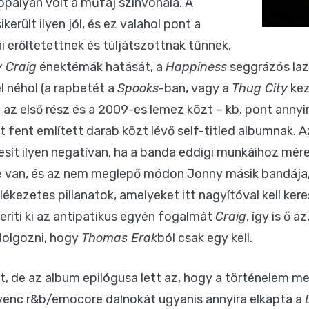
ópályán volt a műfaj színvonala. A
került ilyen jól, és ez valahol pont a
 erőltetettnek és túljátszottnak tűnnek,
 Craig
énektémák hatását, a
Happiness
seggrázós laz
l néhol (a rapbetét a
Spooks
-ban, vagy a
Thug City
kez
 az első rész és a 2009-es lemez közt – kb. pont annyir
t fent említett darab közt lévő self-titled albumnak. 
esít ilyen negatívan, ha a banda eddigi munkáihoz mérem
ele van, és az nem meglepő módon Jonny másik bandája
kezetes pillanatok, amelyeket itt nagyítóval kell kere
íti ki az antipatikus egyén fogalmát
Craig
, így is ő a
dolgozni, hogy
Thomas Erak
ból csak egy kell.
nt, de az album epilógusa lett az, hogy a történelem 
venc r&b/emocore dalnokát ugyanis annyira elkapta a