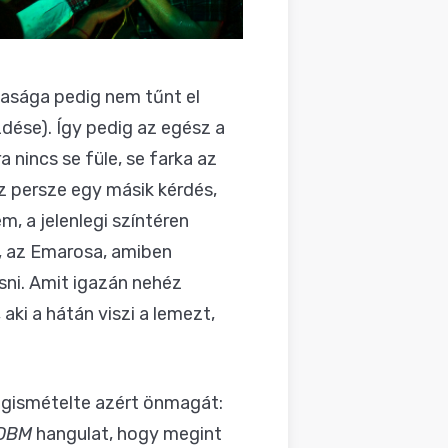
asága pedig nem tűnt el
dése). Így pedig az egész a
a nincs se füle, se farka az
Az persze egy másik kérdés,
, a jelenlegi színtéren
, az Emarosa, amiben
sni. Amit igazán nehéz
z, aki a hátán viszi a lemezt,
megismételte azért önmagát:
DBM
hangulat, hogy megint