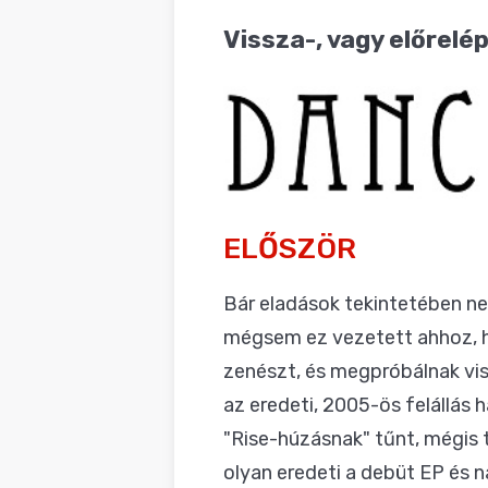
BLOG
Vissza-, vagy előrelé
ELŐSZÖR
Bár eladások tekintetében n
mégsem ez vezetett ahhoz, 
zenészt, és megpróbálnak viss
az eredeti, 2005-ös felállás 
"Rise-húzásnak" tűnt, mégis t
olyan eredeti a debüt EP és 