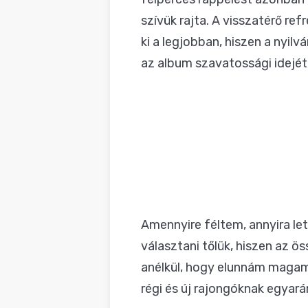
szívük rajta. A visszatérő re
ki a legjobban, hiszen a nyi
az album szavatossági idejét 
Amennyire féltem, annyira l
választani tőlük, hiszen az ö
anélkül, hogy elunnám magam 
régi és új rajongóknak egyará