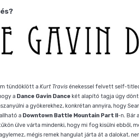
pés?
em tündöklött a
Kurt Travis
énekessel felvett self-titl
hogy a
Dance Gavin Dance
két alapító tagja úgy dönt
zanyúlni a gyökerekhez, konkrétan annyira, hogy Sean 
hallható a
Downtown Battle Mountain Part II
-n. Bár 
űkön ülve várta mindenki, hogy mi fog kisülni ebből, me
nagylemez, mégis remek hangulat járta át a dalokat, n