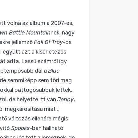
tt volna az album a 2007-es,
wn Battle Mountain
nek, nagy
ekre jellemző
Fall Of Troy
-os
l együtt azt a kísérletezős
át adta. Lassú számról így
zéptempósabb dal a
Blue
et, de semmiképp sem töri meg
sokkal pattogósabbak lettek,
ni, de helyette itt van
Jonny
,
ói megkárosítása miatt,
tő változás ellenére mégis
nyitó
Spooks
-ban hallható
ában jót tett a lemeznek, de