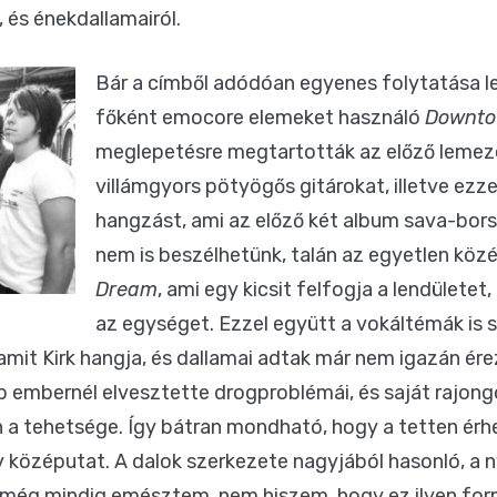
, és énekdallamairól.
Bár a címből adódóan egyenes folytatása le
főként emocore elemeket használó
Downto
meglepetésre megtartották az előző lemez
villámgyors pötyögős gitárokat, illetve ezze
hangzást, ami az előző két album sava-bors
nem is beszélhetünk, talán az egyetlen kö
Dream
, ami egy kicsit felfogja a lendület
az egységet. Ezzel együtt a vokáltémák is 
 amit Kirk hangja, és dallamai adtak már nem igazán érez
bb embernél elvesztette drogproblémái, és saját rajong
a tehetsége. Így bátran mondható, hogy a tetten érhe
y középutat. A dalok szerkezete nagyjából hasonló, a 
 még mindig emésztem, nem hiszem, hogy ez ilyen form