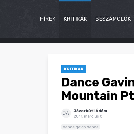
HÍREK
KRITIKÁK
BESZÁMOLÓK
HÍREK
KRITIKÁK
KRITIKÁK
BESZÁMOLÓK
Dance Gavin
INTERJÚK
Mountain Pt.
PREMIEREK
Jávorkúti Ádám
KULT
JÁ
2011. március 8.
MÁSVILÁG
dance gavin dance