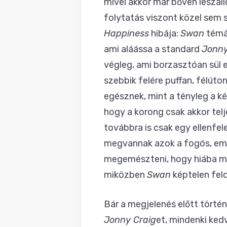
mivel akkor már bőven leszáll
folytatás viszont közel sem si
Happiness
hibája:
Swan
témái
ami aláássa a standard
Jonny
végleg, ami borzasztóan sül e
szebbik felére puffan, félúton
egésznek, mint a tényleg a ké
hogy a korong csak akkor telj
továbbra is csak egy ellenf
megvannak azok a fogós, emlé
megemészteni, hogy hiába mer
miközben
Swan
képtelen fel
Bár a megjelenés előtt törté
Jonny Craig
et, mindenki ked