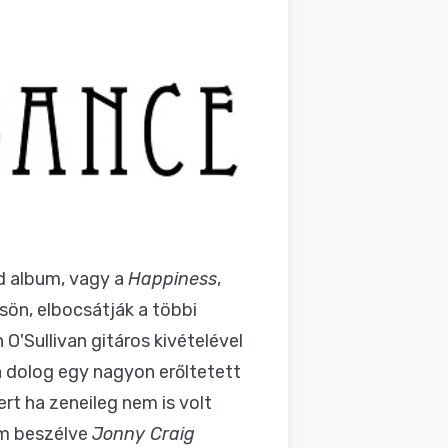
ed album, vagy a
Happiness
,
sön, elbocsátják a többi
O'Sullivan gitáros kivételével
a dolog egy nagyon erőltetett
rt ha zeneileg nem is volt
em beszélve
Jonny Craig