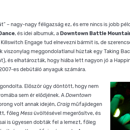
” – nagy-nagy féligazság ez, és erre nincs is jobb péld
 Dance
, és idei albumuk, a
Downtown Battle Mountain 
Killswitch Engage tud elnevezni bármit is, de szerenc
cok viszonylag meggondolatlanul húztak egy Taking Bac
), és elhatározták, hogy hiába lett nagyon jó a Happin
2007-es debütáló anyaguk számára.
 gondolta. Először úgy döntött, hogy nem
nyomába sem ér elődjének. A
Downtown
rong volt annak idején,
Craig
műfajidegen
tt, főleg
Mess
üvöltésével megerősítve, és
i is ügyesen dobták fel a lemezt, főleg