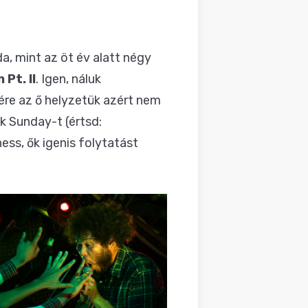
a, mint az öt év alatt négy
Pt. II
. Igen, náluk
sére az ő helyzetük azért nem
k Sunday-t (értsd:
ess, ők igenis folytatást