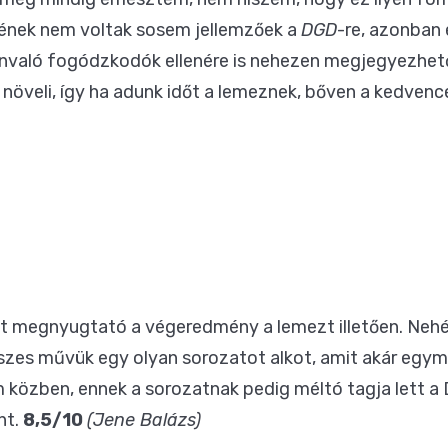
frének nem voltak sosem jellemzőek a
DGD
-re, azonban 
lvánvaló fogódzkodók ellenére is nehezen megjegyezhet
növeli, így ha adunk időt a lemeznek, bőven a kedvenc
ett megnyugtató a végeredmény a lemezt illetően. Ne
sszes művük egy olyan sorozatot alkot, amit akár egym
közben, ennek a sorozatnak pedig méltó tagja lett a D
nt.
8,5/10
(Jene Balázs)