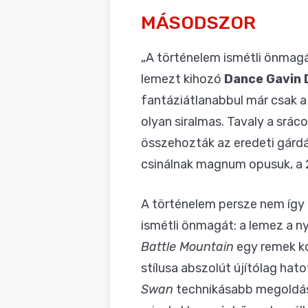
MÁSODSZOR
„A történelem ismétli önmagát
lemezt kihozó
Dance Gavin
fantáziátlanabbul már csak a 
olyan siralmas. Tavaly a srá
összehozták az eredeti gárdát
csinálnak magnum opusuk, a 
A történelem persze nem így
ismétli önmagát: a lemez a 
Battle Mountain
egy remek ko
stílusa abszolút újítólag hato
Swan
technikásabb megoldása