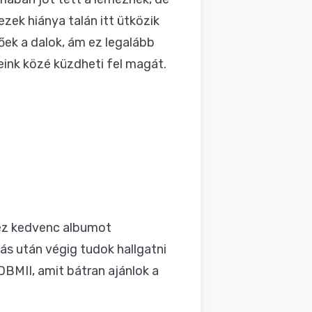
ezek hiánya talán itt ütközik
őek a dalok, ám ez legalább
eink közé küzdheti fel magát.
héz kedvenc albumot
ás után végig tudok hallgatni
BMII, amit bátran ajánlok a