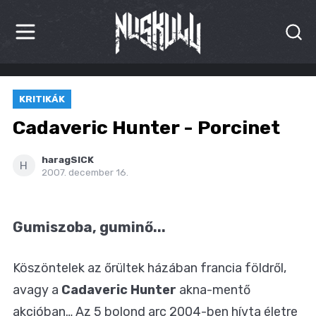
HÍREK
KRITIKÁK
KRITIKÁK
Cadaveric Hunter - Porcinet
BESZÁMOLÓK
haragSICK
H
2007. december 16.
INTERJÚK
PREMIEREK
Gumiszoba, guminő...
KULT
Köszöntelek az őrültek házában francia földről,
MÁSVILÁG
avagy a
Cadaveric Hunter
akna-mentő
BLOG
akcióban… Az 5 bolond arc 2004-ben hívta életre