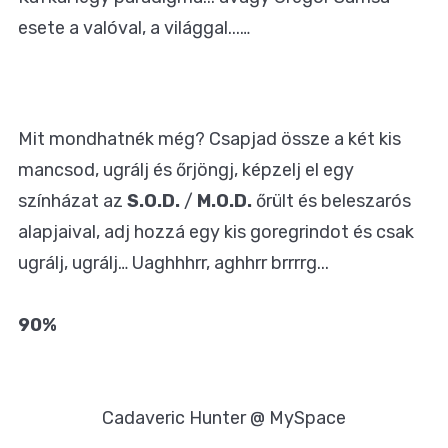
esete a valóval, a világgal...…
Mit mondhatnék még? Csapjad össze a két kis
mancsod, ugrálj és őrjöngj, képzelj el egy
színházat az
S.O.D.
/
M.O.D.
őrült és beleszarós
alapjaival, adj hozzá egy kis goregrindot és csak
ugrálj, ugrálj… Uaghhhrr, aghhrr brrrrg...
90%
Cadaveric Hunter @ MySpace