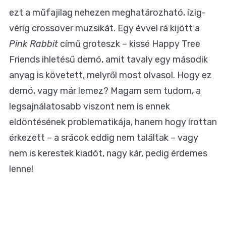
ezt a műfajilag nehezen meghatározható, ízig-
vérig crossover muzsikát. Egy évvel rá kijött a
Pink Rabbit
című groteszk – kissé Happy Tree
Friends ihletésű demó, amit tavaly egy második
anyag is követett, melyről most olvasol. Hogy ez
demó, vagy már lemez? Magam sem tudom, a
legsajnálatosabb viszont nem is ennek
eldöntésének problematikája, hanem hogy írottan
érkezett – a srácok eddig nem találtak – vagy
nem is kerestek kiadót, nagy kár, pedig érdemes
lenne!