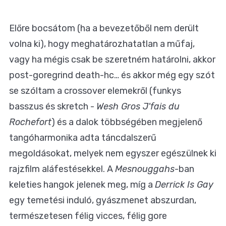
Előre bocsátom (ha a bevezetőből nem derült
volna ki), hogy meghatározhatatlan a műfaj,
vagy ha mégis csak be szeretném határolni, akkor
post-goregrind death-hc… és akkor még egy szót
se szóltam a crossover elemekről (funkys
basszus és skretch -
Wesh Gros J'fais du
Rochefort
) és a dalok többségében megjelenő
tangóharmonika adta táncdalszerű
megoldásokat, melyek nem egyszer egészülnek ki
rajzfilm aláfestésekkel. A
Mesnouggahs
-ban
keleties hangok jelenek meg, míg a
Derrick Is Gay
egy temetési induló, gyászmenet abszurdan,
természetesen félig vicces, félig gore