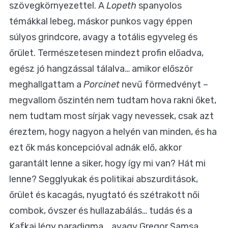
szövegkörnyezettel. A
Lopeth
spanyolos
témákkal lebeg, máskor punkos vagy éppen
súlyos grindcore, avagy a totális egyveleg és
őrület. Természetesen mindezt profin előadva,
egész jó hangzással tálalva… amikor először
meghallgattam a
Porcinet
nevű förmedvényt –
megvallom őszintén nem tudtam hova rakni őket,
nem tudtam most sírjak vagy nevessek, csak azt
éreztem, hogy nagyon a helyén van minden, és ha
ezt ők más koncepcióval adnák elő, akkor
garantált lenne a siker, hogy így mi van? Hát mi
lenne? Segglyukak és politikai abszurditások,
őrület és kacagás, nyugtató és szétrakott női
combok, óvszer és hullazabálás… tudás és a
Kafkai légy paradigma... avagy Gregor Samsa