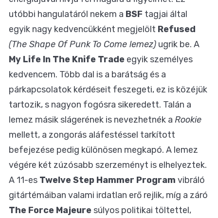
utóbbi hangulatáról nekem a
BSF
tagjai által
egyik nagy kedvencükként megjelölt
Refused
(The Shape Of Punk To Come lemez)
ugrik be. A
My Life In The Knife Trade
egyik személyes
kedvencem. Több dal is a barátság és a
párkapcsolatok kérdéseit feszegeti, ez is közéjük
tartozik, s nagyon fogósra sikeredett. Talán a
lemez másik slágerének is nevezhetnék a
Rookie
mellett, a zongorás aláfestéssel tarkított
befejezése pedig különösen megkapó. A lemez
végére két zúzósabb szerzeményt is elhelyeztek.
A 11-es
Twelve Step Hammer Program
vibráló
gitártémáiban valami irdatlan erő rejlik, míg a záró
The Force Majeure
súlyos politikai töltettel,