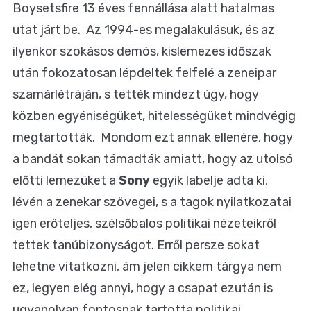
Boysetsfire 13 éves fennállása alatt hatalmas
utat járt be. Az 1994-es megalakulásuk, és az
ilyenkor szokásos demós, kislemezes időszak
után fokozatosan lépdeltek felfelé a zeneipar
szamárlétráján, s tették mindezt úgy, hogy
közben egyéniségüket, hitelességüket mindvégig
megtartották. Mondom ezt annak ellenére, hogy
a bandát sokan támadták amiatt, hogy az utolsó
előtti lemezüket a
Sony
egyik labelje adta ki,
lévén a zenekar szövegei, s a tagok nyilatkozatai
igen erőteljes, szélsőbalos politikai nézeteikről
tettek tanúbizonyságot. Erről persze sokat
lehetne vitatkozni, ám jelen cikkem tárgya nem
ez, legyen elég annyi, hogy a csapat ezután is
ugyanolyan fontosnak tartotta politikai