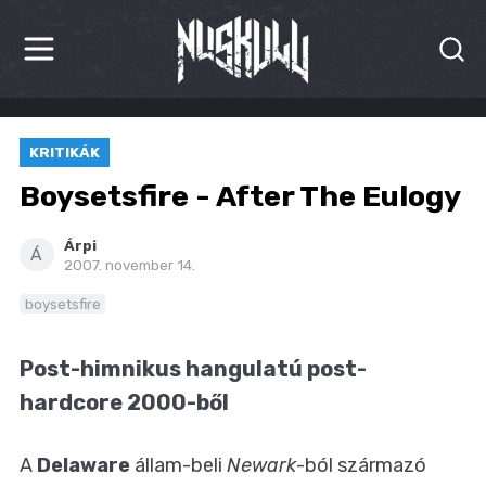
HÍREK
KRITIKÁK
KRITIKÁK
Boysetsfire - After The Eulogy
BESZÁMOLÓK
Árpi
Á
2007. november 14.
INTERJÚK
boysetsfire
PREMIEREK
Post-himnikus hangulatú post-
KULT
hardcore 2000-ből
MÁSVILÁG
A
Delaware
állam-beli
Newark
-ból származó
BLOG