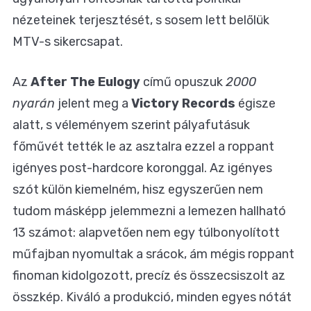
nézeteinek terjesztését, s sosem lett belőlük
MTV-s sikercsapat.
Az
After The Eulogy
című opuszuk
2000
nyarán
jelent meg a
Victory Records
égisze
alatt, s véleményem szerint pályafutásuk
főművét tették le az asztalra ezzel a roppant
igényes post-hardcore koronggal. Az igényes
szót külön kiemelném, hisz egyszerűen nem
tudom másképp jelemmezni a lemezen hallható
13 számot: alapvetően nem egy túlbonyolított
műfajban nyomultak a srácok, ám mégis roppant
finoman kidolgozott, precíz és összecsiszolt az
összkép. Kiváló a produkció, minden egyes nótát