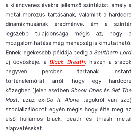
a kilencvenes évekre jellemző szintézist, amely a
metal morózus tartásának, valamint a hardcore
dinamizmusának eredménye, ám a színtér
legszebb tulajdonsága mégis az, hogy a
mozgalom hatása még manapság is kimutatható.
Ennek legékesebb példája pedig a
Southern Lord
új üdvöskéje, a
Black Breath
, hiszen a srácok
negyven percben tartanak instant
történelemórát arról, hogy egy hardcore
közegben (jelen esetben
Shook Ones
és
Get The
Most
, azaz ex-
Go It Alone
tagokról van szó)
szocializálódott egyén mégis hogy élte meg az
első hullámos black, death és thrash metal
alapvetéseket.