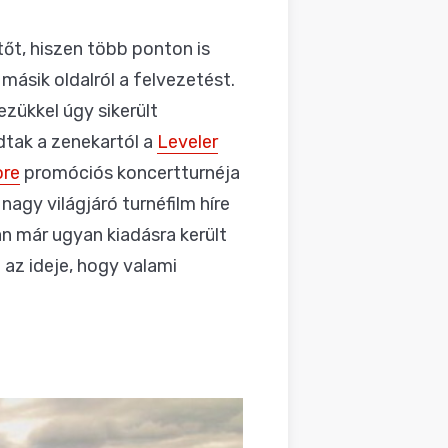
őt, hiszen több ponton is
ásik oldalról a felvezetést.
zükkel úgy sikerült
dtak a zenekartól a
Leveler
ore
promóciós koncertturnéja
gy világjáró turnéfilm híre
 már ugyan kiadásra került
 az ideje, hogy valami