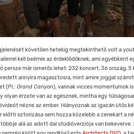
gjelenését követően hetekig megtekinthető volt a yo
trailerrel kell beérnie az érdeklődőknek, ami egyébként
ó persze már ismerős lehet: 232 koncert, 36 ország, 5 
keredett annyira magasztosra, mint amire joggal számít
et (
Pl.: Grand Canyon
), vannak vicces momentumok is
gy olyan érzete van az egésznek, mintha egy túlságosan
évideót nézne az ember. Hiányoznak az igazán ütős ké
r előtti sztorizása sem hozza közelebb a zenekart a né
öbbje alá az adott dal stúdióverziója van bekeverve.
 nemrég kijött egy rendkívül erős
Architects DVD
, a t