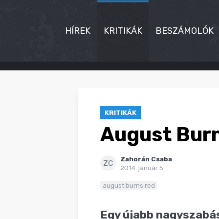
HÍREK
KRITIKÁK
BESZÁMOLÓK
HÍREK
KRITIKÁK
KRITIKÁK
BESZÁMOLÓK
August Burn
INTERJÚK
Zahorán Csaba
PREMIEREK
ZC
2014. január 5.
KULT
august burns red
MÁSVILÁG
Egy újabb nagyszabású