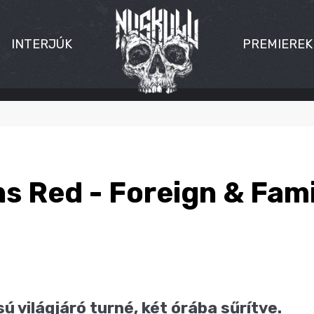
INTERJÚK
PREMIEREK
s Red - Foreign & Fami
 világjáró turné, két órába sűrítve.