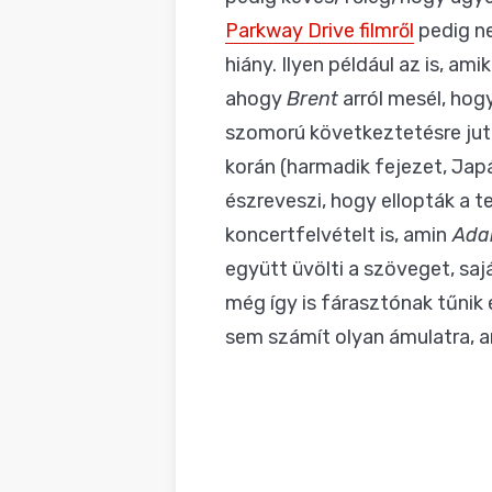
Parkway Drive filmről
pedig ne
hiány. Ilyen például az is, a
ahogy
Brent
arról mesél, hog
szomorú következtetésre jut,
korán (harmadik fejezet, Japá
észreveszi, hogy ellopták a 
koncertfelvételt is, amin
Ada
együtt üvölti a szöveget, sajá
még így is fárasztónak tűnik
sem számít olyan ámulatra, a