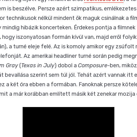
m is beszélve. Persze azért szimpatikus, emlékezetes 
mikor technikusok nélkül mindent ők maguk csinálnak a fi
y mindig hibázik koncerteken. Érdekes pontja a filmnek 
 hogy iszonyatosan formán kívül van, majd erről folyi
n), a turné eleje felé. Az is komoly amikor egy zsúfol
telefonját. Az amerikai headliner turné során pedig me
m Gray
(
Texas in July
) dobol a
Composure
-ben, mikö
t bevallása szerint sem túl jól. Tehát azért vannak itt 
 ez a két óra ebben a formában. Fanoknak persze kötele
mit a már korábban említett másik két zenekar mozija