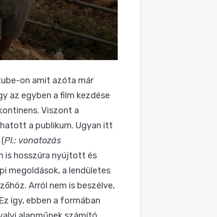
utube-on amit azóta már
 egy az egyben a film kezdése
kontinens. Viszont a
hatott a publikum. Ugyan itt
 (
Pl.: vonatozás
 is hosszúra nyújtott és
pi megoldások, a lendületes
zőhöz. Arról nem is beszélve,
 Ez így, ebben a formában
avalyi alapműnek számító