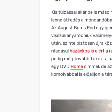
BLOG
Kis túlzással akár be is más
lenne átfedés a mondandóban,
Az August Burns Red egy igen
visszakanyarodniuk valamelye
után, szinte biztosan újra k
ráadásul
hazánkba is elért
a r
pedig még tovább fokozta az
egy DVD
Home
címmel, de az
komolyabbal is előálljon a tár