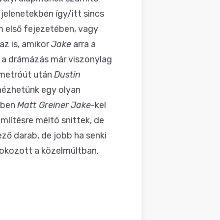
jelenetekben így/itt sincs
lm első fejezetében, vagy
az is, amikor
Jake
arra a
k a drámázás már viszonylag
t metróút után
Dustin
gnézhetünk egy olyan
zben
Matt Greiner
Jake
-kel
említésre méltó snittek, de
ző darab, de jobb ha senki
 okozott a közelmúltban.