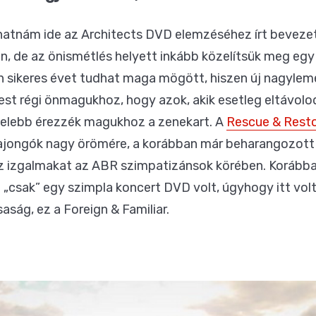
olhatnám ide az Architects DVD elemzéséhez írt bevezet
 de az önismétlés helyett inkább közelítsük meg egy m
 sikeres évet tudhat maga mögött, hiszen új nagyleme
st régi önmagukhoz, hogy azok, akik esetleg eltávolo
özelebb érezzék magukhoz a zenekart. A
Rescue & Rest
ajongók nagy örömére, a korábban már beharangozott na
 izgalmakat az ABR szimpatizánsok körében. Korábban
 „csak” egy szimpla koncert DVD volt, úgyhogy itt volt
saság, ez a Foreign & Familiar.