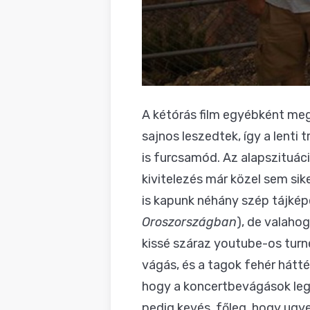
A kétórás film egyébként me
sajnos leszedtek, így a lenti 
is furcsamód. Az alapszituáci
kivitelezés már közel sem si
is kapunk néhány szép tájkép
Oroszországban
), de valaho
kissé száraz youtube-os turn
vágás, és a tagok fehér hátté
hogy a koncertbevágások legt
pedig kevés, főleg, hogy ugye