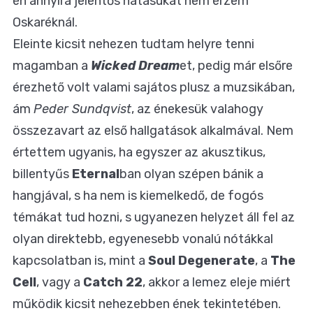
én annyira jelentős hatásukat nem érzem
Oskaréknál.
Eleinte kicsit nehezen tudtam helyre tenni
magamban a
Wicked Dream
et, pedig már elsőre
érezhető volt valami sajátos plusz a muzsikában,
ám
Peder Sundqvist
, az énekesük valahogy
összezavart az első hallgatások alkalmával. Nem
értettem ugyanis, ha egyszer az akusztikus,
billentyűs
Eternal
ban olyan szépen bánik a
hangjával, s ha nem is kiemelkedő, de fogós
témákat tud hozni, s ugyanezen helyzet áll fel az
olyan direktebb, egyenesebb vonalú nótákkal
kapcsolatban is, mint a
Soul Degenerate
, a
The
Cell
, vagy a
Catch 22
, akkor a lemez eleje miért
működik kicsit nehezebben ének tekintetében.