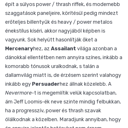
épít a súlyos power / thrash riffek, és modernebb
szaggatások paneljeire, körítésül pedig mindezt
erőteljes billentyűk és heavy / power metalos
énekstílus kíséri, akkor nagyjából képben is
vagyunk. Sok helyütt hasonlítják őket a
Mercenary
hez, az
Assailant
világa azonban a
dánokkal ellentétben nem annyira színes, inkább a
komorabb tónusok uralkodnak, s talán a
dallamvilág miatt is, de érzésem szerint valahogy
inkább egy
Persuader
hez állnak közelebb. A
Nevermore
-t is megemlítik velük kapcsolatban,
ám Jeff Loomis-ék neve szinte mindig felbukkan,
ha a progresszív, power és thrash szavak
ólálkodnak a közelben. Maradjunk annyiban, hogy