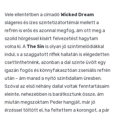
Vele ellentétben a címadó
Wicked Dream
slágeres és ízes szintetizátortémái mellett a
refrén is erős és azonnal megfog, ám ott meg a
szolid hörgéssel kísért felvezetést hagytam
volna ki. A
The Sin
is olyan jó szintimelódiákkal
indul, s a szaggatott riffek hallatán is elégedetten
csettinthetnénk, azonban a dal szinte üvölt egy
igazán fogós és könnyfakasztóan zseniális refrén
után – ám marad a nyitó szintidallam üresben.
Szóval az első néhány dallal voltak fenntartásaim
eleinte, nehezebben is barátkoztunk össze, ám
miután megszoktam Peder hangját, már jó
érzéssel töltött el, ha feltettem a korongot, a pár