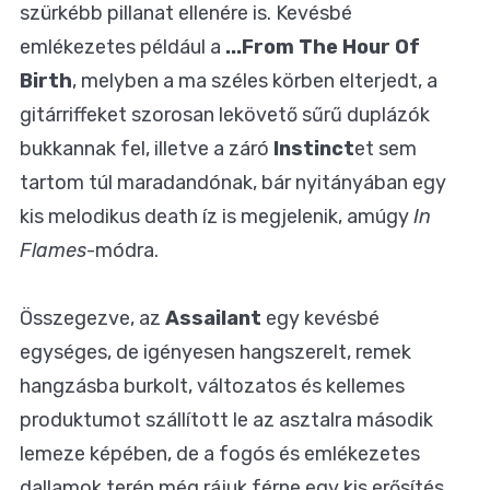
szürkébb pillanat ellenére is. Kevésbé
emlékezetes például a
...From The Hour Of
Birth
, melyben a ma széles körben elterjedt, a
gitárriffeket szorosan lekövető sűrű duplázók
bukkannak fel, illetve a záró
Instinct
et sem
tartom túl maradandónak, bár nyitányában egy
kis melodikus death íz is megjelenik, amúgy
In
Flames
-módra.
Összegezve, az
Assailant
egy kevésbé
egységes, de igényesen hangszerelt, remek
hangzásba burkolt, változatos és kellemes
produktumot szállított le az asztalra második
lemeze képében, de a fogós és emlékezetes
dallamok terén még rájuk férne egy kis erősítés,