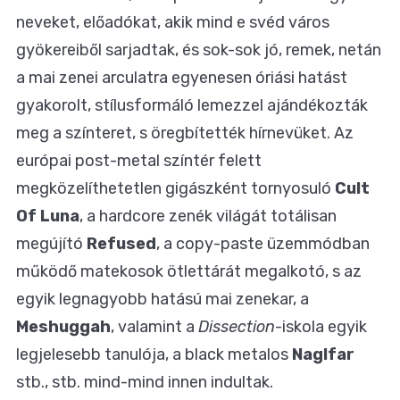
neveket, előadókat, akik mind e svéd város
gyökereiből sarjadtak, és sok-sok jó, remek, netán
a mai zenei arculatra egyenesen óriási hatást
gyakorolt, stílusformáló lemezzel ajándékozták
meg a színteret, s öregbítették hírnevüket. Az
európai post-metal színtér felett
megközelíthetetlen gigászként tornyosuló
Cult
Of Luna
, a hardcore zenék világát totálisan
megújító
Refused
, a copy-paste üzemmódban
működő matekosok ötlettárát megalkotó, s az
egyik legnagyobb hatású mai zenekar, a
Meshuggah
, valamint a
Dissection
-iskola egyik
legjelesebb tanulója, a black metalos
Naglfar
stb., stb. mind-mind innen indultak.