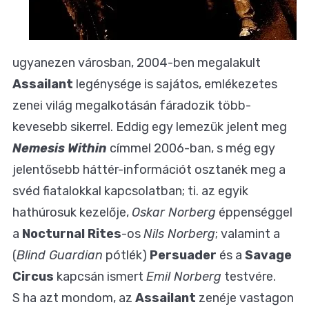
ugyanezen városban, 2004-ben megalakult
Assailant
legénysége is sajátos, emlékezetes
zenei világ megalkotásán fáradozik több-
kevesebb sikerrel. Eddig egy lemezük jelent meg
Nemesis Within
címmel 2006-ban, s még egy
jelentősebb háttér-információt osztanék meg a
svéd fiatalokkal kapcsolatban; ti. az egyik
hathúrosuk kezelője,
Oskar Norberg
éppenséggel
a
Nocturnal Rites
-os
Nils Norberg
; valamint a
(
Blind Guardian
pótlék)
Persuader
és a
Savage
Circus
kapcsán ismert
Emil Norberg
testvére.
S ha azt mondom, az
Assailant
zenéje vastagon