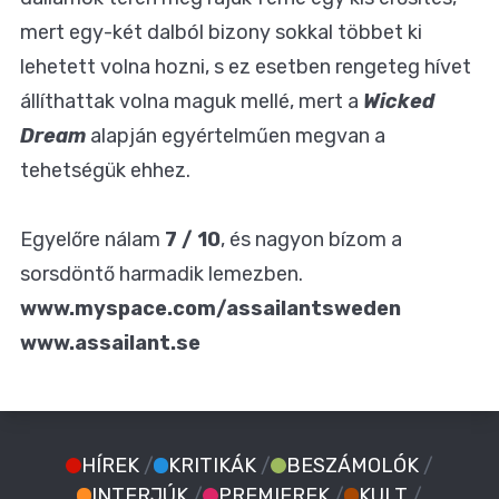
mert egy-két dalból bizony sokkal többet ki
lehetett volna hozni, s ez esetben rengeteg hívet
állíthattak volna maguk mellé, mert a
Wicked
Dream
alapján egyértelműen megvan a
tehetségük ehhez.
Egyelőre nálam
7 / 10
, és nagyon bízom a
sorsdöntő harmadik lemezben.
www.myspace.com/assailantsweden
www.assailant.se
HÍREK
/
KRITIKÁK
/
BESZÁMOLÓK
/
INTERJÚK
/
PREMIEREK
/
KULT
/