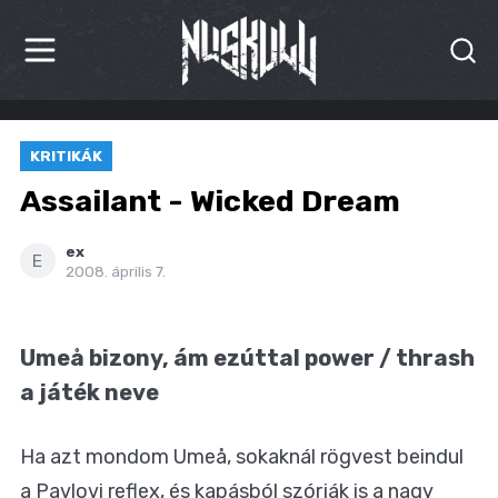
HÍREK
KRITIKÁK
KRITIKÁK
Assailant - Wicked Dream
BESZÁMOLÓK
ex
E
2008. április 7.
INTERJÚK
PREMIEREK
Umeå bizony, ám ezúttal power / thrash
KULT
a játék neve
MÁSVILÁG
Ha azt mondom Umeå, sokaknál rögvest beindul
BLOG
a Pavlovi reflex, és kapásból szórják is a nagy