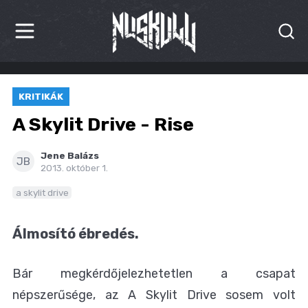
HÍREK
KRITIKÁK
KRITIKÁK
A Skylit Drive - Rise
BESZÁMOLÓK
Jene Balázs
JB
2013. október 1.
INTERJÚK
a skylit drive
PREMIEREK
Álmosító ébredés.
KULT
MÁSVILÁG
Bár megkérdőjelezhetetlen a csapat
népszerűsége, az A Skylit Drive sosem volt
BLOG