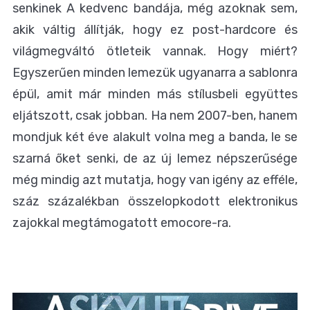
senkinek A kedvenc bandája, még azoknak sem,
akik váltig állítják, hogy ez post-hardcore és
világmegváltó ötleteik vannak. Hogy miért?
Egyszerűen minden lemezük ugyanarra a sablonra
épül, amit már minden más stílusbeli együttes
eljátszott, csak jobban. Ha nem 2007-ben, hanem
mondjuk két éve alakult volna meg a banda, le se
szarná őket senki, de az új lemez népszerűsége
még mindig azt mutatja, hogy van igény az efféle,
száz százalékban összelopkodott elektronikus
zajokkal megtámogatott emocore-ra.