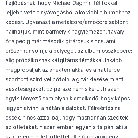
fejlődésnek, hogy Michael Jagmin fél fokkal
lejjebb vett a nyávogásból a korábbi albumokhoz
képest. Ugyanazt a metalcore/emocore sablont
hallhatjuk, mint bármelyik nagylemezen, tavaly
óta pedig már második gitárosuk sincs, ami
erősen rányomja a bélyegét az album összképére:
alig próbálkoznak kétgitáros témákkal, inkább
megpróbálják az énektémákkal és a háttérbe
szorított szintivel pótolni a gitár kiesése miatti
veszteségeket. Ez persze nem sikerül, hiszen
egyik tényező sem olyan kiemelkedő, hogy képes
legyen elvinni a hátán a dalokat. Félreértés ne
essék, nincs azzal baj, hogy máshonnan szedték
az ötleteket, hiszen ember legyen a talpán, aki a
színtéren eredeti ötlettel áll elő, de amíg egy