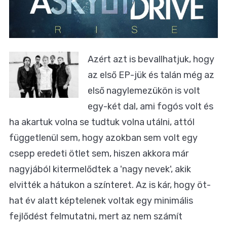
Azért azt is bevallhatjuk, hogy
az első EP-jük és talán még az
első nagylemezükön is volt
egy-két dal, ami fogós volt és
ha akartuk volna se tudtuk volna utálni, attól
függetlenül sem, hogy azokban sem volt egy
csepp eredeti ötlet sem, hiszen akkora már
nagyjából kitermelődtek a 'nagy nevek', akik
elvitték a hátukon a színteret. Az is kár, hogy öt-
hat év alatt képtelenek voltak egy minimális
fejlődést felmutatni, mert az nem számít