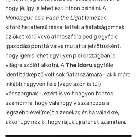
hogy jé, így is lehet ezt itthon csinálni. A
Monologue
és a
Face the Light
lemezek
kitörölhetetlenül részei lettek a fiatalságomnak,
az őket körülvevő atmoszféra pedig egyféle
igazodási ponttá válva mutatta jelzőtűzként,
hogy igenis lehet egy ilyen pici országban is
világra szólót alkotni. A
The Idoru
egyféle
identitásképző volt sok fiatal számára - akik mára
inkább negyven felé (vagy azon is túl)
vánszorgnak -, ezért is volt nagyon fontos
számomra, hogy valahogy visszahozza a
legszebb évei(me)t a zenekar, és ha valakikre,
akkor úgy néz ki, hogy rájuk újra lehet számítani.