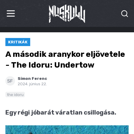
HÍREK
KRITIKÁK
KRITIKÁK
A második aranykor eljövetele
BESZÁMOLÓK
- The Idoru: Undertow
INTERJÚK
Simon Ferenc
SF
2024. június 22.
PREMIEREK
the idoru
KULT
Egy régi jóbarát váratlan csillogása.
MÁSVILÁG
BLOG