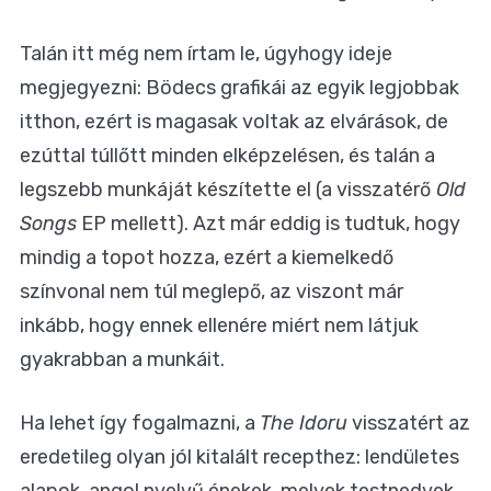
Talán itt még nem írtam le, úgyhogy ideje
megjegyezni: Bödecs grafikái az egyik legjobbak
itthon, ezért is magasak voltak az elvárások, de
ezúttal túllőtt minden elképzelésen, és talán a
legszebb munkáját készítette el (a visszatérő
Old
Songs
EP mellett). Azt már eddig is tudtuk, hogy
mindig a topot hozza, ezért a kiemelkedő
színvonal nem túl meglepő, az viszont már
inkább, hogy ennek ellenére miért nem látjuk
gyakrabban a munkáit.
Ha lehet így fogalmazni, a
The Idoru
visszatért az
eredetileg olyan jól kitalált recepthez: lendületes
alapok, angol nyelvű énekek, melyek testnedvek