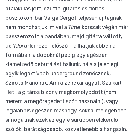
átalakulás jött, ezúttal gitáros és dobos
posztokon: bár Varga Gergőt teljesen új tagnak
nem mondhatjuk, mivel a
Time
korszak végén már
basszerozott a bandában, majd gitárra váltott,
de '
Idoru
-lemezen előszőr hallhatjuk ebben a
formában, a doboknál pedig egy egészen
kiemelkedő debütálást hallunk, hála a jelenlegi
egyik legaktívabb underground zenésznek,
Szirota Máriónak. Ami a zenekar agyát, Szalkait
illeti, a gitáros bizony megkomolyodott (nem
merem a megöregedett szót használni), vagy
legalábbis egészen máshogy, sokkal melegebben
simogatnak ezek az egyre sűrűbben előkerülő
szólók, barátságosabb, közvetlenebb a hangszín,