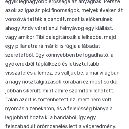
egyik legnagyobb erőssége az anyagnak. Persze
azok az igazán pici finomságok, melyek éveken át
vonzóvá tették a bandát, most is előkerülnek:
ahogy Andy váratlanul felnyávog egy kiállást,
vagy amikor Tibi belegitározik a lelkedbe, majd
egy pillanatra rá már ki is rúgja a lábadat
szeretetből. Egy könnyebben befogadható, a
gyökerekből táplálkozó és letisztultabb
visszatérés a lemez, és valljuk be, a mai világban,
a nagy nosztalgiázások korában ez most sokkal
jobban sikerült, mint amire számítani lehetett.
Talán azért is történhetett ez, mert nem volt
nyomás a zenekaron, és a felelősség hiánya a
legjobbat hozta ki a bandából, így egy
felszabadult örömzenélés lett a végeredmény.