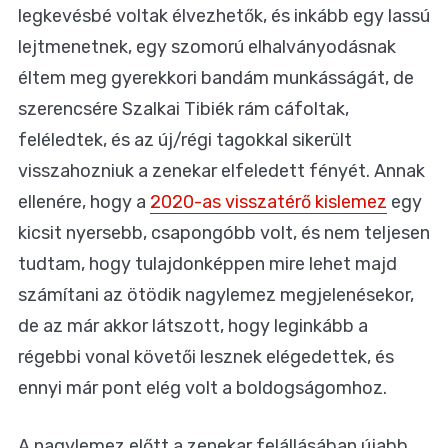
legkevésbé voltak élvezhetők, és inkább egy lassú
lejtmenetnek, egy szomorú elhalványodásnak
éltem meg gyerekkori bandám munkásságát, de
szerencsére Szalkai Tibiék rám cáfoltak,
feléledtek, és az új/régi tagokkal sikerült
visszahozniuk a zenekar elfeledett fényét. Annak
ellenére, hogy a
2020-as visszatérő kislemez
egy
kicsit nyersebb, csapongóbb volt, és nem teljesen
tudtam, hogy tulajdonképpen mire lehet majd
számítani az ötödik nagylemez megjelenésekor,
de az már akkor látszott, hogy leginkább a
régebbi vonal követői lesznek elégedettek, és
ennyi már pont elég volt a boldogságomhoz.
A nagylemez előtt a zenekar felállásában újabb