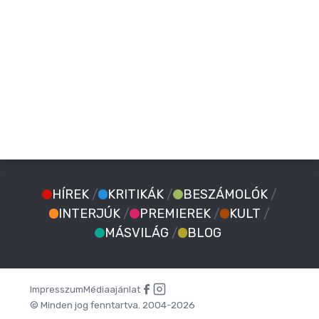
HÍREK
/
KRITIKÁK
/
BESZÁMOLÓK
/
INTERJÚK
/
PREMIEREK
/
KULT
/
MÁSVILÁG
/
BLOG
Impresszum
Médiaajánlat
© Minden jog fenntartva. 2004-2026