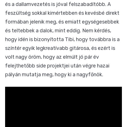
és a dallamvezetés is jóval felszabadítóbb. A
feszültség sokkal kimértebben és kevésbé direkt
formában jelenik meg, és emiatt egységesebbek
és teltebbek a dalok, mint eddig. Nem kérdés,
hogy idén is bizonyította Tibi, hogy továbbra is a
színtér egyik legkreatívabb gitárosa, és ezért is
volt nagy öröm, hogy az elmúlt jó pár év
felejthetőbb side projektjei után végre hazai
pályán mutatja meg, hogy ki a nagyfőnök.