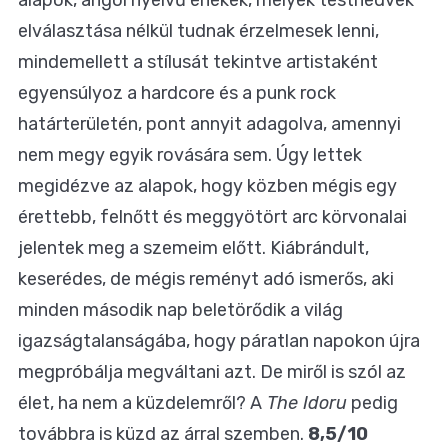
elválasztása nélkül tudnak érzelmesek lenni,
mindemellett a stílusát tekintve artistaként
egyensúlyoz a hardcore és a punk rock
határterületén, pont annyit adagolva, amennyi
nem megy egyik rovására sem. Úgy lettek
megidézve az alapok, hogy közben mégis egy
érettebb, felnőtt és meggyötört arc körvonalai
jelentek meg a szemeim előtt. Kiábrándult,
keserédes, de mégis reményt adó ismerős, aki
minden második nap beletörődik a világ
igazságtalanságába, hogy páratlan napokon újra
megpróbálja megváltani azt. De miről is szól az
élet, ha nem a küzdelemről? A
The Idoru
pedig
továbbra is küzd az árral szemben.
8,5/10