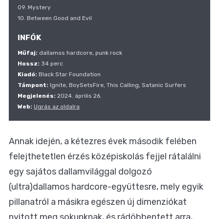
09. Mystery
10. Between Good and Evil
INFÓK
Műfaj:
dallamos hardcore, punk rock
Hossz:
34 perc
Kiadó:
Black Star Foundation
Támpont:
Ignite, BoySetsFire, This Calling, Satanic Surfers
Megjelenés:
2024. április 26.
Web:
Ugrás az oldalra
Annak idején, a kétezres évek második felében
felejthetetlen érzés középiskolás fejjel rátalálni
egy sajátos dallamvilággal dolgozó
(ultra)dallamos hardcore-együttesre, mely egyik
pillanatról a másikra egészen új dimenziókat
nyitott meg sokunknak, és rádöbbentett arra,