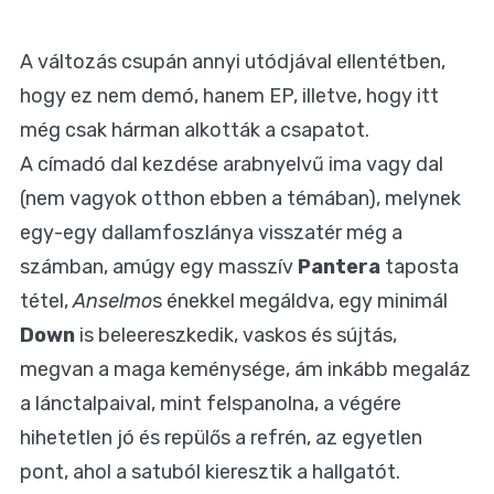
A változás csupán annyi utódjával ellentétben,
hogy ez nem demó, hanem EP, illetve, hogy itt
még csak hárman alkották a csapatot.
A címadó dal kezdése arabnyelvű ima vagy dal
(nem vagyok otthon ebben a témában), melynek
egy-egy dallamfoszlánya visszatér még a
számban, amúgy egy masszív
Pantera
taposta
tétel,
Anselmo
s énekkel megáldva, egy minimál
Down
is beleereszkedik, vaskos és sújtás,
megvan a maga keménysége, ám inkább megaláz
a lánctalpaival, mint felspanolna, a végére
hihetetlen jó és repülős a refrén, az egyetlen
pont, ahol a satuból kieresztik a hallgatót.