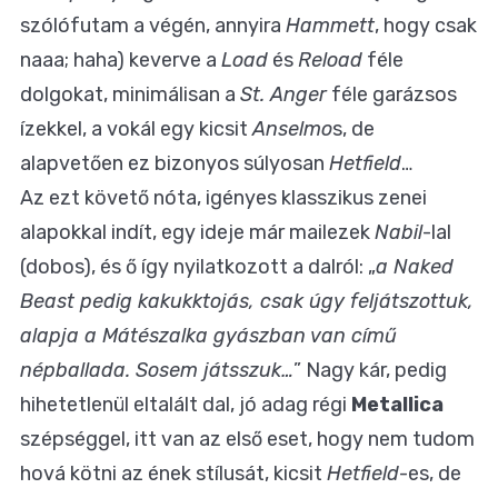
szólófutam a végén, annyira
Hammett
, hogy csak
naaa; haha) keverve a
Load
és
Reload
féle
dolgokat, minimálisan a
St. Anger
féle garázsos
ízekkel, a vokál egy kicsit
Anselmo
s, de
alapvetően ez bizonyos súlyosan
Hetfield
…
Az ezt követő nóta, igényes klasszikus zenei
alapokkal indít, egy ideje már mailezek
Nabil
-lal
(dobos), és ő így nyilatkozott a dalról: „
a Naked
Beast pedig kakukktojás, csak úgy feljátszottuk,
alapja a Mátészalka gyászban van című
népballada. Sosem játsszuk…
” Nagy kár, pedig
hihetetlenül eltalált dal, jó adag régi
Metallica
szépséggel, itt van az első eset, hogy nem tudom
hová kötni az ének stílusát, kicsit
Hetfield
-es, de