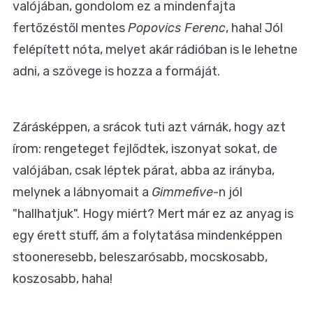
valójában, gondolom ez a mindenfajta
fertőzéstől mentes
Popovics Ferenc
, haha! Jól
felépített nóta, melyet akár rádióban is le lehetne
adni, a szövege is hozza a formáját.
Zárásképpen, a srácok tuti azt várnák, hogy azt
írom: rengeteget fejlődtek, iszonyat sokat, de
valójában, csak léptek párat, abba az irányba,
melynek a lábnyomait a
Gimmefive
-n jól
"hallhatjuk". Hogy miért? Mert már ez az anyag is
egy érett stuff, ám a folytatása mindenképpen
stooneresebb, beleszarósabb, mocskosabb,
koszosabb, haha!