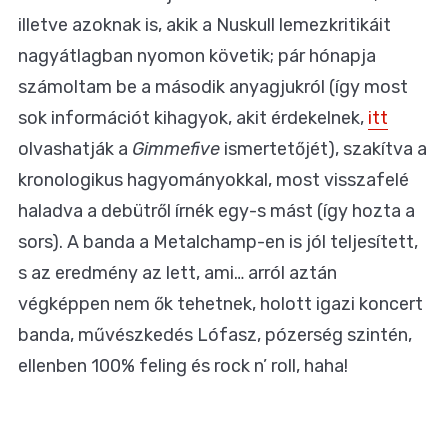
illetve azoknak is, akik a Nuskull lemezkritikáit
nagyátlagban nyomon követik; pár hónapja
számoltam be a második anyagjukról (így most
sok információt kihagyok, akit érdekelnek,
itt
olvashatják a
Gimmefive
ismertetőjét), szakítva a
kronologikus hagyományokkal, most visszafelé
haladva a debütről írnék egy-s mást (így hozta a
sors). A banda a Metalchamp-en is jól teljesített,
s az eredmény az lett, ami… arról aztán
végképpen nem ők tehetnek, holott igazi koncert
banda, művészkedés Lófasz, pózerség szintén,
ellenben 100% feling és rock n’ roll, haha!