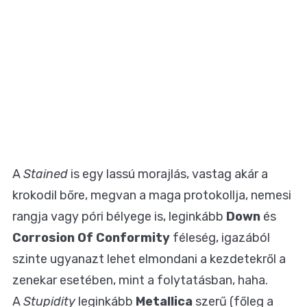
A
Stained
is egy lassú morajlás, vastag akár a
krokodil bőre, megvan a maga protokollja, nemesi
rangja vagy póri bélyege is, leginkább
Down
és
Corrosion Of Conformity
féleség, igazából
szinte ugyanazt lehet elmondani a kezdetekről a
zenekar esetében, mint a folytatásban, haha.
A
Stupidity
leginkább
Metallica
szerű (főleg a