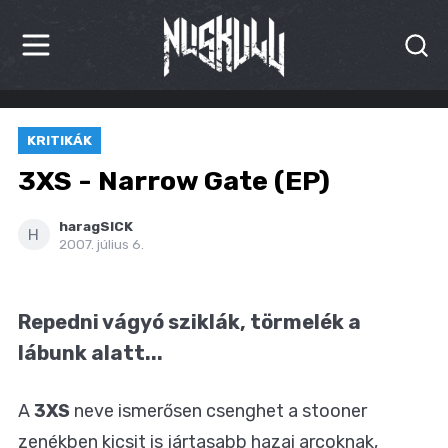
HÍREK
KRITIKÁK
KRITIKÁK
3XS - Narrow Gate (EP)
BESZÁMOLÓK
haragSICK
H
2007. július 6.
INTERJÚK
PREMIEREK
Repedni vágyó sziklák, törmelék a
KULT
lábunk alatt...
MÁSVILÁG
A
3XS
neve ismerősen csenghet a stooner
BLOG
zenékben kicsit is jártasabb hazai arcoknak,