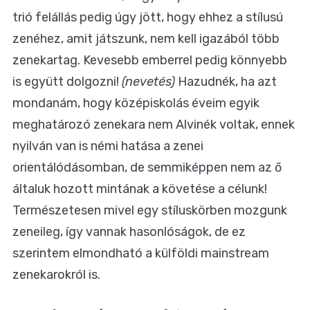
trió felállás pedig úgy jött, hogy ehhez a stílusú
zenéhez, amit játszunk, nem kell igazából több
zenekartag. Kevesebb emberrel pedig könnyebb
is együtt dolgozni!
(nevetés)
Hazudnék, ha azt
mondanám, hogy középiskolás éveim egyik
meghatározó zenekara nem Alvinék voltak, ennek
nyilván van is némi hatása a zenei
orientálódásomban, de semmiképpen nem az ő
általuk hozott mintának a követése a célunk!
Természetesen mivel egy stíluskörben mozgunk
zeneileg, így vannak hasonlóságok, de ez
szerintem elmondható a külföldi mainstream
zenekarokról is.