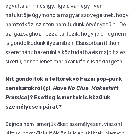
egyáltalán nincs így. Igen, van egy ilyen
hátulütője úgymond a magyar szövegeknek, hogy
nemzetközi szinten nem tudunk érvényesülni. De
az igazsághoz hozzá tartozik, hogy jelenleg nem
is gondolkodunk ilyesmiben. Elsősorban itthon
szeretnénk bekerülni a köztudatba és majd ha ez
sikerül, onnan lehet már akár kifele is tekintgetni.
Mit gondoltok a feltörekvő hazai pop-punk
zenekarokról (pl.
Have No Clue, Makeshift
Promise
)? Esetleg ismertek is közülük
személyesen párat?
Sajnos nem ismerjük őket személyesen, viszont
láttuk, hogy ők külföldön is igen aktívak! Nagyon