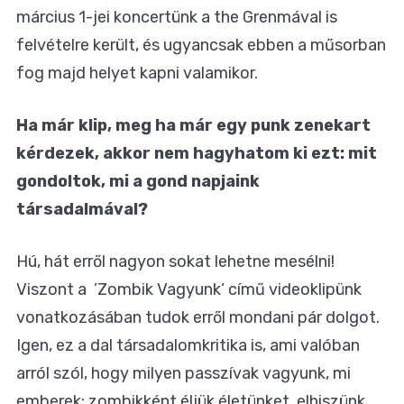
március 1-jei koncertünk a the Grenmával is
felvételre került, és ugyancsak ebben a műsorban
fog majd helyet kapni valamikor.
Ha már klip, meg ha már egy punk zenekart
kérdezek, akkor nem hagyhatom ki ezt: mit
gondoltok, mi a gond napjaink
társadalmával?
Hú, hát erről nagyon sokat lehetne mesélni!
Viszont a ’Zombik Vagyunk’ című videoklipünk
vonatkozásában tudok erről mondani pár dolgot.
Igen, ez a dal társadalomkritika is, ami valóban
arról szól, hogy milyen passzívak vagyunk, mi
emberek: zombikként éljük életünket, elhiszünk