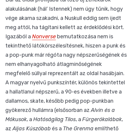
alakulásának (hál’ Istennek) nem úgy tűnik, hogy
vége akarna szakadni, a Nuskull eddig sem ijedt
meg attól, ha tágítani kellett az érdeklődési kört.
Igazából a
Nonverse
bemutatkozása nem is
tekinthető látókörszélesítésnek, hiszen a punk és
a pop-punk már régóta nagy népszerűségének és
nem elhanyagolható átlagminőségének
megfelelő súllyal reprezentált az oldal hasábjain.
A magyar nyelvű punkszíntér, különös tekintettel
a hallatlanul népszerű, a 90-es években illetve a
dallamos, skate, később pedig pop-punkban
gyökerező hullámra (elsősorban az
Alvin és a
Mókusok
, a
Hatóságilag Tilos
, a
Fürgerókalábak
,
az
Aljas Kúszóbab
és a
The Grenma
említhető