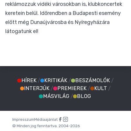
reklámozzuk vidéki városokban is, klubkoncertek
keretein belül. Időrendben a Budapesti esemény
előtt még Dunaújvárosba és Nyíregyházára
látogatunk el!
HÍREK
/
KRITIKÁK
/
BESZÁMOLÓK
/
INTERJÚK
/
PREMIEREK
/
KULT
/
MÁSVILÁG
/
BLOG
Impresszum
Médiaajánlat
© Minden jog fenntartva. 2004-2026