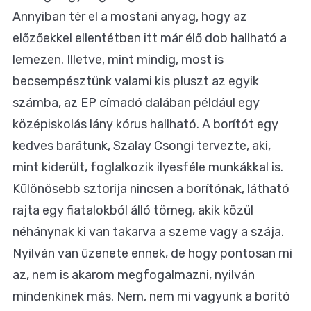
Annyiban tér el a mostani anyag, hogy az
előzőekkel ellentétben itt már élő dob hallható a
lemezen. Illetve, mint mindig, most is
becsempésztünk valami kis pluszt az egyik
számba, az EP címadó dalában például egy
középiskolás lány kórus hallható. A borítót egy
kedves barátunk, Szalay Csongi tervezte, aki,
mint kiderült, foglalkozik ilyesféle munkákkal is.
Különösebb sztorija nincsen a borítónak, látható
rajta egy fiatalokból álló tömeg, akik közül
néhánynak ki van takarva a szeme vagy a szája.
Nyilván van üzenete ennek, de hogy pontosan mi
az, nem is akarom megfogalmazni, nyilván
mindenkinek más. Nem, nem mi vagyunk a borító