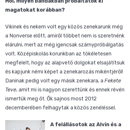
Hol, milyen bandákban próbáltátok ki
magatokat korábban?
Vikinek és nekem volt egy közös zenekarunk még
a Nonverse előtt, amiről többet nem is szeretnénk
elárulni, mert az még igencsak szárnypróbálgatás
volt. Középiskolás korunkban az tökéletesen
megfelelt, hogy az alapvető dolgokat elsajátítsuk
és kapjunk némi képet a zenekarozás mikéntjéről!
Daninak pedig volt egy másik zenekara, a
Fekete
Teve
, amit mi is nagyon szerettünk és ennek révén
ismertük meg őt. Ők sajnos most 2012
decemberében felhagytak a közös zenéléssel.
A felállásotok az Alvin és a