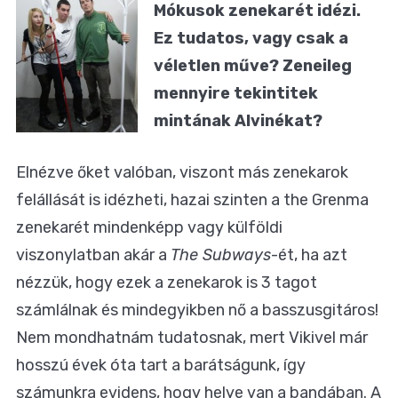
Mókusok zenekarét idézi.
Ez tudatos, vagy csak a
véletlen műve? Zeneileg
mennyire tekintitek
mintának Alvinékat?
Elnézve őket valóban, viszont más zenekarok
felállását is idézheti, hazai szinten a the Grenma
zenekarét mindenképp vagy külföldi
viszonylatban akár a
The Subways
-ét, ha azt
nézzük, hogy ezek a zenekarok is 3 tagot
számlálnak és mindegyikben nő a basszusgitáros!
Nem mondhatnám tudatosnak, mert Vikivel már
hosszú évek óta tart a barátságunk, így
számunkra evidens, hogy helye van a bandában. A