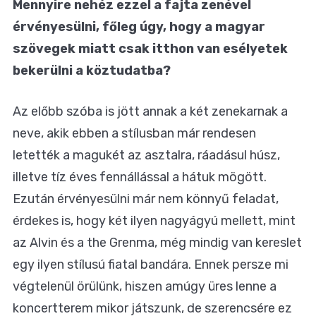
Mennyire nehéz ezzel a fajta zenével
érvényesülni, főleg úgy, hogy a magyar
szövegek miatt csak itthon van esélyetek
bekerülni a köztudatba?
Az előbb szóba is jött annak a két zenekarnak a
neve, akik ebben a stílusban már rendesen
letették a magukét az asztalra, ráadásul húsz,
illetve tíz éves fennállással a hátuk mögött.
Ezután érvényesülni már nem könnyű feladat,
érdekes is, hogy két ilyen nagyágyú mellett, mint
az Alvin és a the Grenma, még mindig van kereslet
egy ilyen stílusú fiatal bandára. Ennek persze mi
végtelenül örülünk, hiszen amúgy üres lenne a
koncertterem mikor játszunk, de szerencsére ez