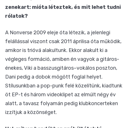
zenekart: mióta léteztek, és mit lehet tudni
rólatok?
A Nonverse 2009 eleje óta létezik, a jelenlegi
felállással viszont csak 2011 áprilisa óta működik,
amikor is trióvá alakultunk. Ekkor alakult ki a
végleges formáció, amiben én vagyok a gitáros-
énekes, Viki a basszusgitáros–vokálos poszton,
Dani pedig a dobok mögött foglal helyet.
Stílusunkban a pop-punk felé közelítünk, kiadtunk
öt EP-t és három videoklipet az elmúlt négy év
alatt, a tavasz folyamán pedig klubkoncerteken
izzítjuk a közönséget.