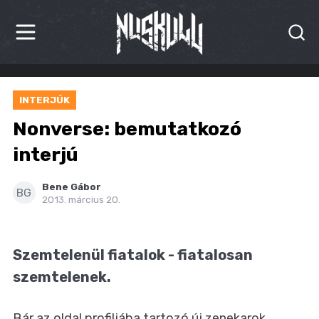
HÍREK
INTERJÚK
KRITIKÁK
Nonverse: bemutatkozó
BESZÁMOLÓK
interjú
INTERJÚK
Bene Gábor
BG
2013. március 20.
PREMIEREK
KULT
Szemtelenül fiatalok - fiatalosan
szemtelenek.
MÁSVILÁG
BLOG
Bár az oldal profiljába tartozó új zenekarok