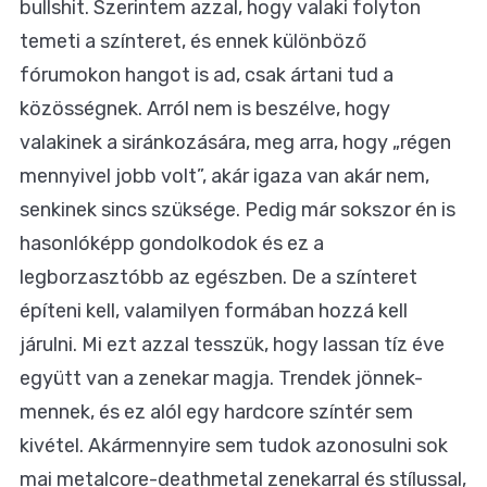
bullshit. Szerintem azzal, hogy valaki folyton
temeti a színteret, és ennek különböző
fórumokon hangot is ad, csak ártani tud a
közösségnek. Arról nem is beszélve, hogy
valakinek a siránkozására, meg arra, hogy „régen
mennyivel jobb volt”, akár igaza van akár nem,
senkinek sincs szüksége. Pedig már sokszor én is
hasonlóképp gondolkodok és ez a
legborzasztóbb az egészben. De a színteret
építeni kell, valamilyen formában hozzá kell
járulni. Mi ezt azzal tesszük, hogy lassan tíz éve
együtt van a zenekar magja. Trendek jönnek-
mennek, és ez alól egy hardcore színtér sem
kivétel. Akármennyire sem tudok azonosulni sok
mai metalcore-deathmetal zenekarral és stílussal,