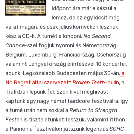
időpontjára már elkészül a
lemez, de ez egy kicsit még
várat magára és csak július környékén lesznek
kész a CD-k. A turnét a londoni,
No Second
Chance
-szel fogjuk nyomni és Németország,
Belgium, Luxemburg, Franciaország, Csehország
valamint Lengyel ország érintésével 10 koncertet
adunk. Legközelebb Budapesten május 30-án,
a
No Regret által szervezett
Broken Teeth
-bulin
, a
Trafikban lépünk fel. Ezen kívül meghívást
kaptunk egy nagy német hardcore fesztiválra, így
a turné után nem sokkal a
Return to Strength
Fest
en is tiszteletünket tesszük, valamint itthon
a Pannónia fesztiválon játszunk legendás
SCHC