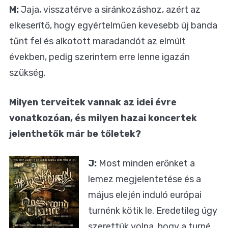
M:
Jaja, visszatérve a siránkozáshoz, azért az
elkeserítő, hogy egyértelműen kevesebb új banda
tűnt fel és alkotott maradandót az elmúlt
években, pedig szerintem erre lenne igazán
szükség.
Milyen terveitek vannak az idei évre
vonatkozóan, és milyen hazai koncertek
jelenthetők már be tőletek?
J:
Most minden erőnket a
lemez megjelentetése és a
május elején induló európai
turnénk kötik le. Eredetileg úgy
szerettük volna, hogy a turné