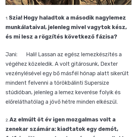
Szia! Hogy haladtok a második nagylemez
1.
munkálataival, jelenleg mivel vagytok kész,
és mi lesz a rögzítés következő fázisa?
Jani: Hali! Lassan az egész lemezkészítés a
végéhez közeledik. A volt gitárosunk, Dexter
vezénylésével egy bő másfél hónap alatt sikerült
mindent felvenni a törökbálinti Supersize
stúdióban, jelenleg a lemez keverése folyik és
előreláthatólag a jövő hétre minden elkészül.
Az elmúlt öt év igen mozgalmas volt a
2.
zenekar számára: kiadtatok egy demót,