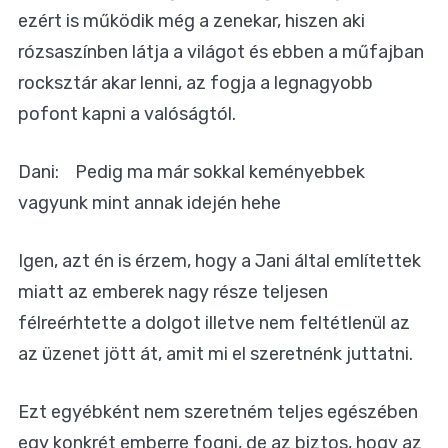
ezért is működik még a zenekar, hiszen aki
rózsaszínben látja a világot és ebben a műfajban
rocksztár akar lenni, az fogja a legnagyobb
pofont kapni a valóságtól.
Dani: Pedig ma már sokkal keményebbek
vagyunk mint annak idején hehe
Igen, azt én is érzem, hogy a Jani által említettek
miatt az emberek nagy része teljesen
félreérhtette a dolgot illetve nem feltétlenül az
az üzenet jött át, amit mi el szeretnénk juttatni.
Ezt egyébként nem szeretném teljes egészében
egy konkrét emberre fogni, de az biztos, hogy az