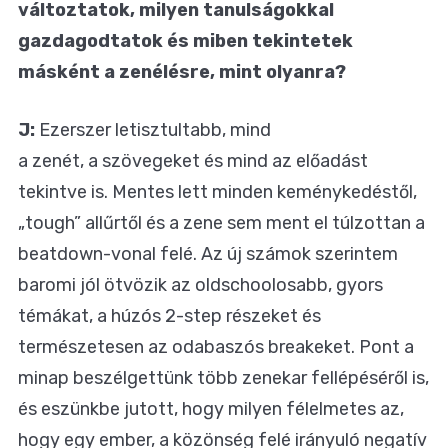
változtatok, milyen tanulságokkal
gazdagodtatok és miben tekintetek
másként a zenélésre, mint olyanra?
J:
Ezerszer letisztultabb, mind
a zenét, a szövegeket és mind az előadást
tekintve is. Mentes lett minden keménykedéstől,
„tough” allűrtől és a zene sem ment el túlzottan a
beatdown-vonal felé. Az új számok szerintem
baromi jól ötvözik az oldschoolosabb, gyors
témákat, a húzós 2-step részeket és
természetesen az odabaszós breakeket. Pont a
minap beszélgettünk több zenekar fellépéséről is,
és eszünkbe jutott, hogy milyen félelmetes az,
hogy egy ember, a közönség felé irányuló negatív