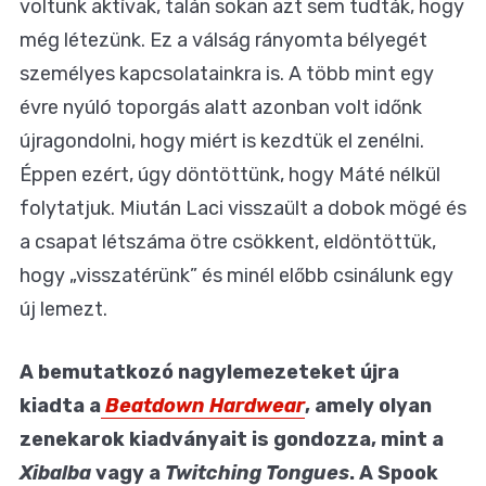
voltunk aktívak, talán sokan azt sem tudták, hogy
még létezünk. Ez a válság rányomta bélyegét
személyes kapcsolatainkra is. A több mint egy
évre nyúló toporgás alatt azonban volt időnk
újragondolni, hogy miért is kezdtük el zenélni.
Éppen ezért, úgy döntöttünk, hogy Máté nélkül
folytatjuk. Miután Laci visszaült a dobok mögé és
a csapat létszáma ötre csökkent, eldöntöttük,
hogy „visszatérünk” és minél előbb csinálunk egy
új lemezt.
A bemutatkozó nagylemezeteket újra
kiadta a
Beatdown Hardwear
, amely olyan
zenekarok kiadványait is gondozza, mint a
Xibalba
vagy a
Twitching Tongues
. A Spook