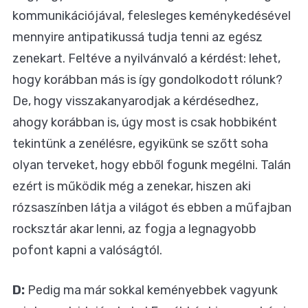
kommunikációjával, felesleges keménykedésével
mennyire antipatikussá tudja tenni az egész
zenekart. Feltéve a nyilvánvaló a kérdést: lehet,
hogy korábban más is így gondolkodott rólunk?
De, hogy visszakanyarodjak a kérdésedhez,
ahogy korábban is, úgy most is csak hobbiként
tekintünk a zenélésre, egyikünk se szőtt soha
olyan terveket, hogy ebből fogunk megélni. Talán
ezért is működik még a zenekar, hiszen aki
rózsaszínben látja a világot és ebben a műfajban
rocksztár akar lenni, az fogja a legnagyobb
pofont kapni a valóságtól.
D:
Pedig ma már sokkal keményebbek vagyunk