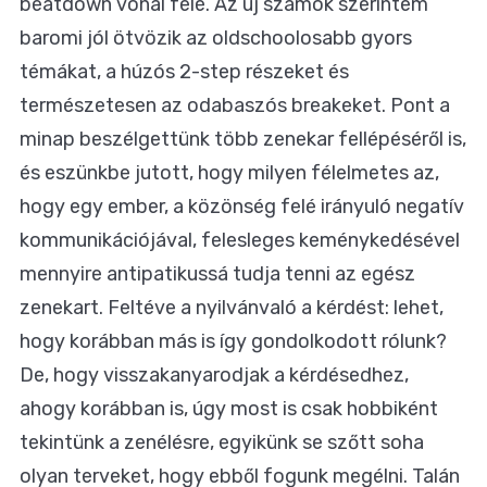
beatdown vonal felé. Az új számok szerintem
baromi jól ötvözik az oldschoolosabb gyors
témákat, a húzós 2-step részeket és
természetesen az odabaszós breakeket. Pont a
minap beszélgettünk több zenekar fellépéséről is,
és eszünkbe jutott, hogy milyen félelmetes az,
hogy egy ember, a közönség felé irányuló negatív
kommunikációjával, felesleges keménykedésével
mennyire antipatikussá tudja tenni az egész
zenekart. Feltéve a nyilvánvaló a kérdést: lehet,
hogy korábban más is így gondolkodott rólunk?
De, hogy visszakanyarodjak a kérdésedhez,
ahogy korábban is, úgy most is csak hobbiként
tekintünk a zenélésre, egyikünk se szőtt soha
olyan terveket, hogy ebből fogunk megélni. Talán