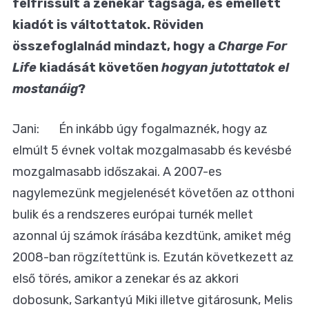
felfrissült a zenekar tagsága, és emellett
kiadót is váltottatok. Röviden
összefoglalnád mindazt, hogy a
Charge For
Life
kiadását követően
hogyan jutottatok el
mostanáig
?
Jani: Én inkább úgy fogalmaznék, hogy az
elmúlt 5 évnek voltak mozgalmasabb és kevésbé
mozgalmasabb időszakai. A 2007-es
nagylemezünk megjelenését követően az otthoni
bulik és a rendszeres európai turnék mellet
azonnal új számok írásába kezdtünk, amiket még
2008-ban rögzítettünk is. Ezután következett az
első törés, amikor a zenekar és az akkori
dobosunk, Sarkantyú Miki illetve gitárosunk, Melis