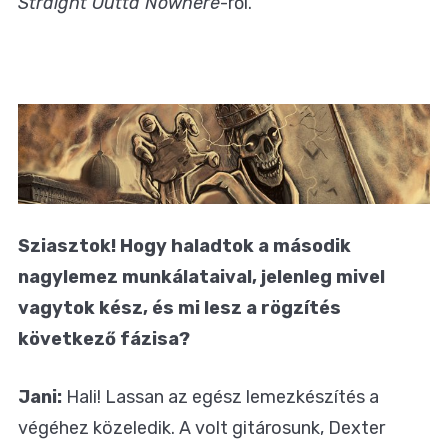
Straight Outta Nowhere
-ről.
Sziasztok! Hogy haladtok a második
nagylemez munkálataival, jelenleg mivel
vagytok kész, és mi lesz a rögzítés
következő fázisa?
Jani:
Hali! Lassan az egész lemezkészítés a
végéhez közeledik. A volt gitárosunk, Dexter