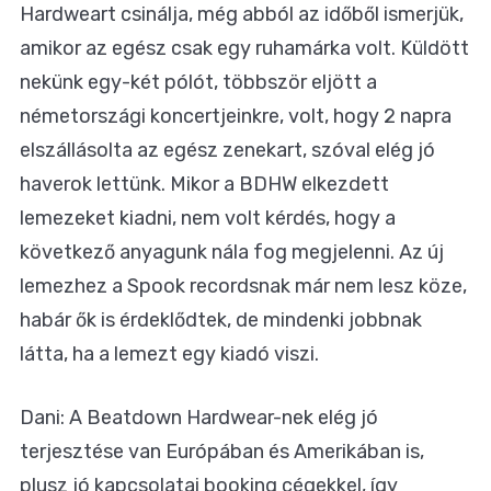
Hardweart csinálja, még abból az időből ismerjük,
amikor az egész csak egy ruhamárka volt. Küldött
nekünk egy-két pólót, többször eljött a
németországi koncertjeinkre, volt, hogy 2 napra
elszállásolta az egész zenekart, szóval elég jó
haverok lettünk. Mikor a BDHW elkezdett
lemezeket kiadni, nem volt kérdés, hogy a
következő anyagunk nála fog megjelenni. Az új
lemezhez a Spook recordsnak már nem lesz köze,
habár ők is érdeklődtek, de mindenki jobbnak
látta, ha a lemezt egy kiadó viszi.
Dani: A Beatdown Hardwear-nek elég jó
terjesztése van Európában és Amerikában is,
plusz jó kapcsolatai booking cégekkel, így