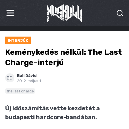
HÍREK
INTERJÚK
KRITIKÁK
Keménykedés nélkül: The Last
BESZÁMOLÓK
Charge-interjú
INTERJÚK
Bali Dávid
BD
2012. május 1.
PREMIEREK
the last charge
KULT
Új időszámítás vette kezdetét a
MÁSVILÁG
budapesti hardcore-bandában.
BLOG