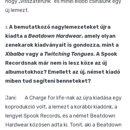
hogy „visszatérünk” és minél előbb csinálunk egy
új lemezt.
A bemutatkozó nagylemezeteket újra
3.
kiadta a
Beatdown Hardwear
, amely olyan
zenekarok kiadványait is gondozza, mint a
Xibalba
vagy a
Twitching Tongues
. A Spook
Recordsnak már nem is lesz köze az új
albumotokhoz? Emellett az új, német kiadó
miben tud segíteni benneteket?
Jani: A Charge for life-nak az újra kiadása egy
koprodukció volt, a lemezt a korábbi kiadónk, a
lengyel Spook Records, és a német Beatdown
Hardwear közösen adta ki. Tonit, aki a Beatdown