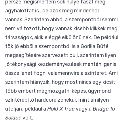
persze megismertem sok hülye faszt meg
agyhalottat is...de azok meg mindenhol
vannak. Szerintem abból a szempontból semmi
nem változott, hogy vannak kisebb klikkek meg
társaságok, akik eléggé elkülönülnek. De például
tök jó ebből a szempontból is a Gorilla Büfé
megsegítésére szervezett buli, szerintem ilyen
jótékonysági kezdeményezések mentén igenis
össze lehet fogni valamennyire a színteret. Ami
szerintem hiányzik, hogy most nincs egy kicsit
több embert megmozgatni képes, úgymond
színtérépítő hardcore zenekar, mint amilyen
utoljára például a
Hold X True
vagy a
Bridge To
Solace
volt.