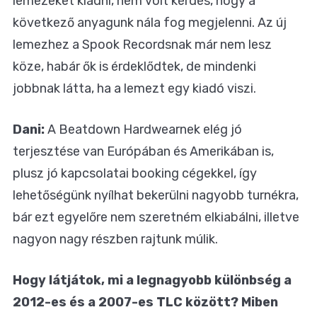
lemezeket kiadni, nem volt kérdés, hogy a
következő anyagunk nála fog megjelenni. Az új
lemezhez a Spook Recordsnak már nem lesz
köze, habár ők is érdeklődtek, de mindenki
jobbnak látta, ha a lemezt egy kiadó viszi.
Dani:
A Beatdown Hardwearnek elég jó
terjesztése van Európában és Amerikában is,
plusz jó kapcsolatai booking cégekkel, így
lehetőségünk nyílhat bekerülni nagyobb turnékra,
bár ezt egyelőre nem szeretném elkiabálni, illetve
nagyon nagy részben rajtunk múlik.
Hogy látjátok, mi a legnagyobb különbség a
2012-es és a 2007-es TLC között? Miben