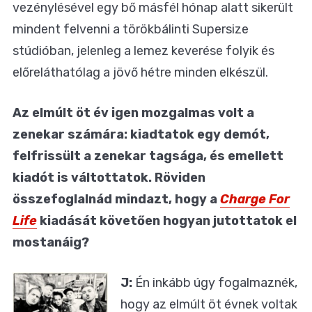
vezénylésével egy bő másfél hónap alatt sikerült
mindent felvenni a törökbálinti Supersize
stúdióban, jelenleg a lemez keverése folyik és
előreláthatólag a jövő hétre minden elkészül.
Az elmúlt öt év igen mozgalmas volt a
zenekar számára: kiadtatok egy demót,
felfrissült a zenekar tagsága, és emellett
kiadót is váltottatok. Röviden
összefoglalnád mindazt, hogy a
Charge For
Life
kiadását követően hogyan jutottatok el
mostanáig?
J:
Én inkább úgy fogalmaznék,
hogy az elmúlt öt évnek voltak