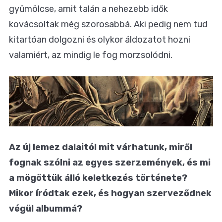
gyümölcse, amit talán a nehezebb idők
kovácsoltak még szorosabbá. Aki pedig nem tud
kitartóan dolgozni és olykor áldozatot hozni
valamiért, az mindig le fog morzsolódni.
Az új lemez dalaitól mit várhatunk, miről
fognak szólni az egyes szerzemények, és mi
a mögöttük álló keletkezés története?
Mikor íródtak ezek, és hogyan szerveződnek
végül albummá?