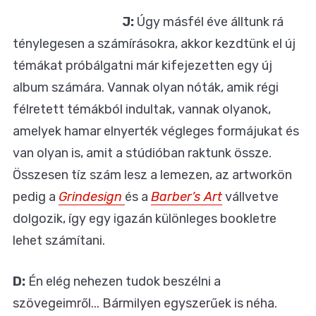
J:
Úgy másfél éve álltunk rá
ténylegesen a számírásokra, akkor kezdtünk el új
témákat próbálgatni már kifejezetten egy új
album számára. Vannak olyan nóták, amik régi
félretett témákból indultak, vannak olyanok,
amelyek hamar elnyerték végleges formájukat és
van olyan is, amit a stúdióban raktunk össze.
Összesen tíz szám lesz a lemezen, az artworkön
pedig a
Grindesign
és a
Barber’s Art
vállvetve
dolgozik, így egy igazán különleges bookletre
lehet számítani.
D:
Én elég nehezen tudok beszélni a
szövegeimről... Bármilyen egyszerűek is néha.