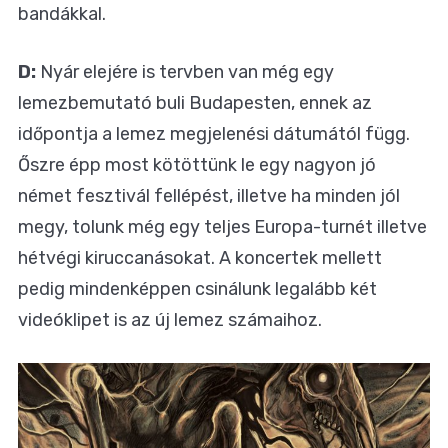
bandákkal.
D:
Nyár elejére is tervben van még egy
lemezbemutató buli Budapesten, ennek az
időpontja a lemez megjelenési dátumától függ.
Őszre épp most kötöttünk le egy nagyon jó
német fesztivál fellépést, illetve ha minden jól
megy, tolunk még egy teljes Europa-turnét illetve
hétvégi kiruccanásokat. A koncertek mellett
pedig mindenképpen csinálunk legalább két
videóklipet is az új lemez számaihoz.