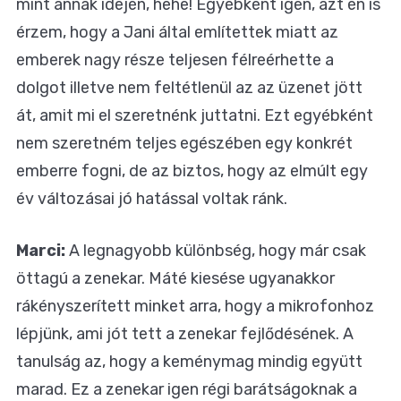
mint annak idején, hehe! Egyébként igen, azt én is
érzem, hogy a Jani által említettek miatt az
emberek nagy része teljesen félreérhette a
dolgot illetve nem feltétlenül az az üzenet jött
át, amit mi el szeretnénk juttatni. Ezt egyébként
nem szeretném teljes egészében egy konkrét
emberre fogni, de az biztos, hogy az elmúlt egy
év változásai jó hatással voltak ránk.
Marci:
A legnagyobb különbség, hogy már csak
öttagú a zenekar. Máté kiesése ugyanakkor
rákényszerített minket arra, hogy a mikrofonhoz
lépjünk, ami jót tett a zenekar fejlődésének. A
tanulság az, hogy a keménymag mindig együtt
marad. Ez a zenekar igen régi barátságoknak a