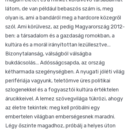
látom, de van például bebaszós szám is, meg
olyan is, ami a bandáról meg a hardcore közegről
szól. Ami körülvesz, az pedig Magyarország 2012-
ben: a társadalom és a gazdaság romokban, a
kultúra és a morál irányítottan lezüllesztve...
Bizonytalanság, válságból válságba
bukdácsolás... Adósságcsapda, az ország
kétharmada szegénységben. A nyugati jóléti világ
perifériája vagyunk, teletömve üres politikai
szlogenekkel és a fogyasztói kultúra értéktelen
árucikkeivel. A lemez szövegvilága tükrözi, ahogy
az életre tekintek: meg kell próbálni egy
embertelen világban emberségesnek maradni.
Légy őszinte magadhoz, próbálj a helyes úton