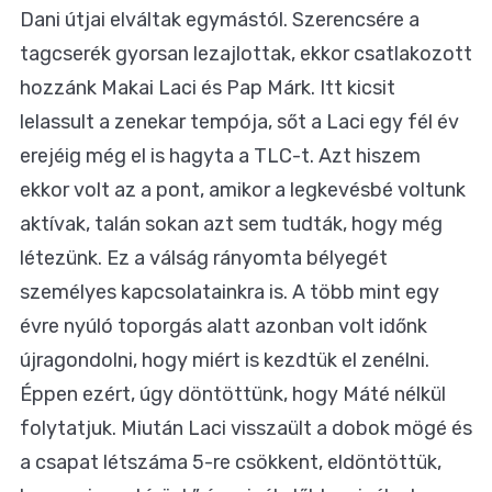
Dani útjai elváltak egymástól. Szerencsére a
tagcserék gyorsan lezajlottak, ekkor csatlakozott
hozzánk Makai Laci és Pap Márk. Itt kicsit
lelassult a zenekar tempója, sőt a Laci egy fél év
erejéig még el is hagyta a TLC-t. Azt hiszem
ekkor volt az a pont, amikor a legkevésbé voltunk
aktívak, talán sokan azt sem tudták, hogy még
létezünk. Ez a válság rányomta bélyegét
személyes kapcsolatainkra is. A több mint egy
évre nyúló toporgás alatt azonban volt időnk
újragondolni, hogy miért is kezdtük el zenélni.
Éppen ezért, úgy döntöttünk, hogy Máté nélkül
folytatjuk. Miután Laci visszaült a dobok mögé és
a csapat létszáma 5-re csökkent, eldöntöttük,