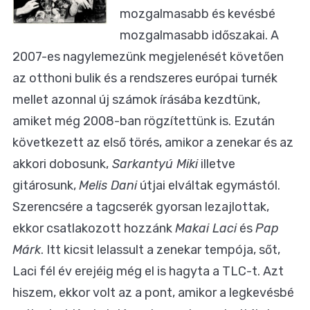
mozgalmasabb és kevésbé
mozgalmasabb időszakai. A
2007-es nagylemezünk megjelenését követően
az otthoni bulik és a rendszeres európai turnék
mellet azonnal új számok írásába kezdtünk,
amiket még 2008-ban rögzítettünk is. Ezután
következett az első törés, amikor a zenekar és az
akkori dobosunk,
Sarkantyú Miki
illetve
gitárosunk,
Melis Dani
útjai elváltak egymástól.
Szerencsére a tagcserék gyorsan lezajlottak,
ekkor csatlakozott hozzánk
Makai Laci
és
Pap
Márk
. Itt kicsit lelassult a zenekar tempója, sőt,
Laci fél év erejéig még el is hagyta a TLC-t. Azt
hiszem, ekkor volt az a pont, amikor a legkevésbé