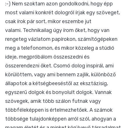
:-) Nem szoktam azon gondolkodni, hogy épp
most valami konkrét dologról írjak egy szöveget,
csak írok pár sort, mikor eszembe jut
valami. Technikailag úgy írom őket, hogy van
rengeteg vázlatom papírokon, számítógépeken
meg a telefonomon, és mikor közeleg a stúdió
ideje, megpróbálom összeszedni és
összerendezni őket. Csomó dolog inspirál, ami
körülöttem, vagy ami bennem zajlik, különböző
állapotok a kétségbeeséstől az eksztázisig,
egyszerű dolgok és bonyolult dolgok. Vannak
szövegek, amik több szálon futnak vagy
többféleképpen is értelmezhetőek. A számok
többsége tulajdonképpen arról szól, ahogyan a
magam életét és a minket körülvevő társadalmat