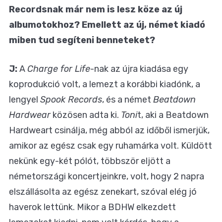
Recordsnak már nem is lesz köze az új
albumotokhoz? Emellett az új, német kiadó
miben tud segíteni benneteket?
J:
A
Charge for Life
-nak az újra kiadása egy
koprodukció volt, a lemezt a korábbi kiadónk, a
lengyel
Spook Records
, és a német
Beatdown
Hardwear
közösen adta ki.
Toni
t, aki a Beatdown
Hardweart csinálja, még abból az időből ismerjük,
amikor az egész csak egy ruhamárka volt. Küldött
nekünk egy-két pólót, többször eljött a
németországi koncertjeinkre, volt, hogy 2 napra
elszállásolta az egész zenekart, szóval elég jó
haverok lettünk. Mikor a BDHW elkezdett