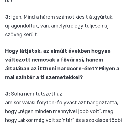
is?
J:
Igen. Mind a három számot kicsit átgyúrtuk,
újragondoltuk, van, amelyikre egy teljesen új
szöveg került.
Hogy látjátok, az elmúlt években hogyan
változott nemcsak a fővárosi, hanem
általában az itthoni hardcore-élet? Milyen a
mai színtér a ti szemetekkel?
J:
Soha nem tetszett az,
amikor valaki folyton-folyvást azt hangoztatta,
hogy „régen minden mennyivel jobb volt”, meg
hogy „akkor még volt színtér” és a szokásos többi