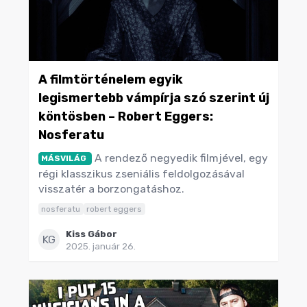
A filmtörténelem egyik
legismertebb vámpírja szó szerint új
köntösben – Robert Eggers:
Nosferatu
A rendező negyedik filmjével, egy
MÁSVILÁG
régi klasszikus zseniális feldolgozásával
visszatér a borzongatáshoz.
nosferatu
robert eggers
Kiss Gábor
KG
2025. január 26.