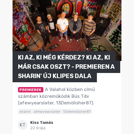
KI AZ, KI MÉG KÉRDEZ? KI AZ, KI
MÁR CSAK OSZT? - PREMIEREN A
SHARIN' ÚJ KLIPES DALA
A Valahol közben című
PREMIEREK
számban közreműködik Bús Tibi
(afewyearslater, 13Demölisher87).
sharin'
afewyearslater
13demölisher87
Kiss Tamás
KT
22 órája