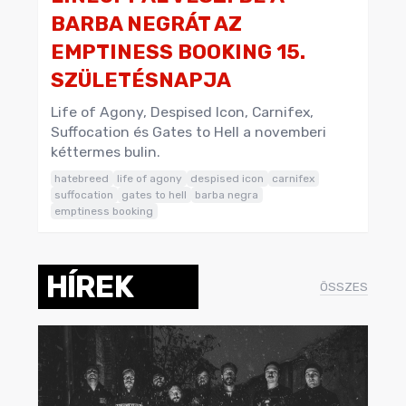
BARBA NEGRÁT AZ
EMPTINESS BOOKING 15.
SZÜLETÉSNAPJA
Life of Agony, Despised Icon, Carnifex,
Suffocation és Gates to Hell a novemberi
kéttermes bulin.
hatebreed
life of agony
despised icon
carnifex
suffocation
gates to hell
barba negra
emptiness booking
HÍREK
ÖSSZES