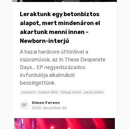
Leraktunk egy betonbiztos
alapot, mert mindenáron el
akartunk menni innen -
Newborn-interjú
A hazai hardcore úttörőivel a
csúcsművük, az In These Desperate
Days... EP negyedszázados
évfordulója alkalmából
beszélgettünk.
newborn
szalkai tibor
fellegi ádám
jakab zoltán
Simon Ferenc
SF
2025. december 25.