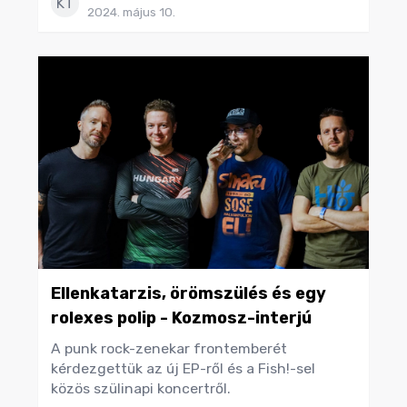
KT
2024. május 10.
Ellenkatarzis, örömszülés és egy
rolexes polip - Kozmosz-interjú
A punk rock-zenekar frontemberét
kérdezgettük az új EP-ről és a Fish!-sel
közös szülinapi koncertről.