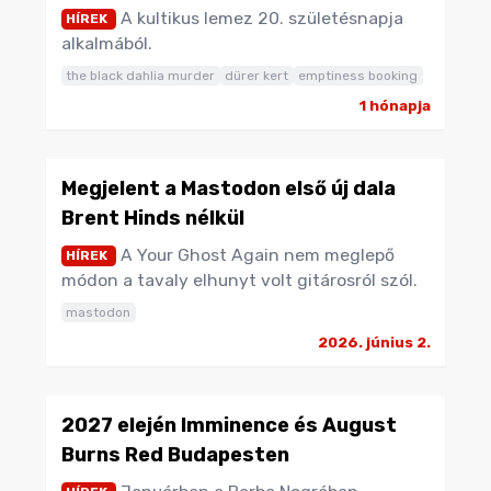
A kultikus lemez 20. születésnapja
HÍREK
alkalmából.
the black dahlia murder
dürer kert
emptiness booking
1 hónapja
Megjelent a Mastodon első új dala
Brent Hinds nélkül
A Your Ghost Again nem meglepő
HÍREK
módon a tavaly elhunyt volt gitárosról szól.
mastodon
2026. június 2.
2027 elején Imminence és August
Burns Red Budapesten