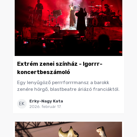
Extrém zenei színház - Igorrr-
koncertbeszámoló
Egy lenyűgöző perrrforrrmansz a barokk
zenére hörgő, blastbeatre áriázó franciáktól.
Erky-Nagy Kata
EK
2026. február 17.