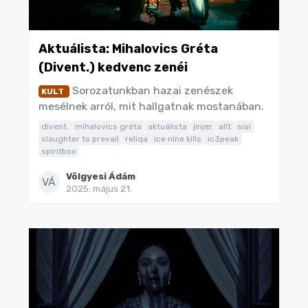
Aktuálista: Mihalovics Gréta
(Divent.) kedvenc zenéi
Sorozatunkban hazai zenészek
KULT
mesélnek arról, mit hallgatnak mostanában.
divent.
mihalovics gréta
aktuálista
jinjer
allt
sisi
slaughter to prevail
reliqa
ice nine kills
ic3peak
spiritbox
Völgyesi Ádám
VÁ
2025. május 21.