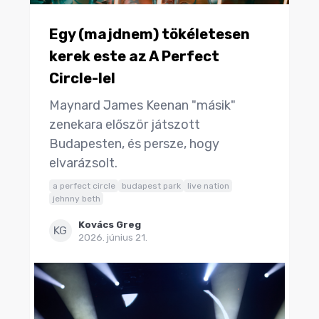
Egy (majdnem) tökéletesen
kerek este az A Perfect
Circle-lel
Maynard James Keenan "másik"
zenekara először játszott
Budapesten, és persze, hogy
elvarázsolt.
a perfect circle
budapest park
live nation
jehnny beth
Kovács Greg
KG
2026. június 21.