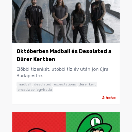
Októberben Madball és Desolated a
Dürer Kertben
Előbbi tizenkét, utóbbi tíz év után jön újra
Budapestre.
madball
desolated
expectations
dürer kert
broadway jegyiroda
2 hete