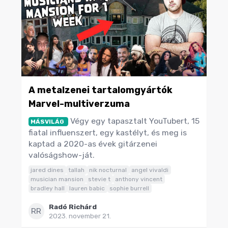
A metalzenei tartalomgyártók
Marvel-multiverzuma
Végy egy tapasztalt YouTubert, 15
MÁSVILÁG
fiatal influenszert, egy kastélyt, és meg is
kaptad a 2020-as évek gitárzenei
valóságshow-ját.
jared dines
tallah
nik nocturnal
angel vivaldi
musician mansion
stevie t
anthony vincent
bradley hall
lauren babic
sophie burrell
Radó Richárd
RR
2023. november 21.