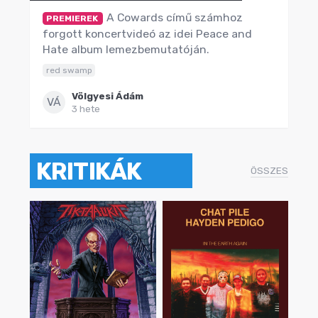
A Cowards című számhoz
PREMIEREK
forgott koncertvideó az idei Peace and
Hate album lemezbemutatóján.
red swamp
Völgyesi Ádám
VÁ
3 hete
KRITIKÁK
ÖSSZES