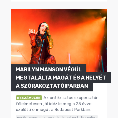
MARILYN MANSON VÉGÜL
MEGTALÁLTA MAGÁT ÉS A HELYÉT
A SZÓRAKOZTATÓIPARBAN
Az antikrisztus szupersztár
BESZÁMOLÓK
félelmetesen jól idézte meg a 25 évvel
ezelőtti önmagát a Budapest Parkban.
marilyn manson
vowws
budapest park
live nation