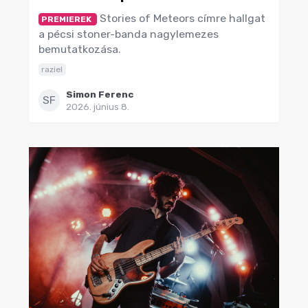
Stories of Meteors címre hallgat
PREMIEREK
a pécsi stoner-banda nagylemezes
bemutatkozása.
raziel
Simon Ferenc
SF
2026. június 8.