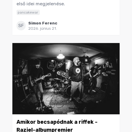
első idei megjelenése.
pancakewar
Simon Ferenc
SF
2026. június 21.
Amikor becsapódnak a riffek -
Raziel-albumpremier