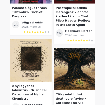
Paleontológus thrash -
Posztapokaliptikus
Tiktaalika: Gods of
merengés Oklahoma
Pangaea
kietlen tájain - Chat
Pile x Hayden Pedigo:
Völgyesi Ádám
VÁ
In the Earth Again
2026. március
Maczucza Márton
MM
2026. március
A nyílegyenes
labirintus - Orient Fall:
Catechism of Higher
Több, mint holmi
Chemistry
deathcore favicc -
Carcosa: The Axe
Simon Ferenc