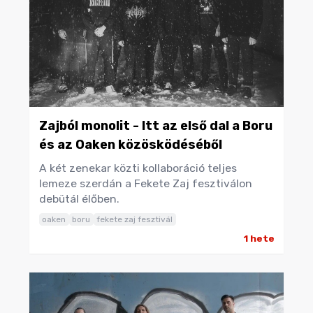
Zajból monolit - Itt az első dal a Boru
és az Oaken közösködéséből
A két zenekar közti kollaboráció teljes
lemeze szerdán a Fekete Zaj fesztiválon
debütál élőben.
oaken
boru
fekete zaj fesztivál
1 hete