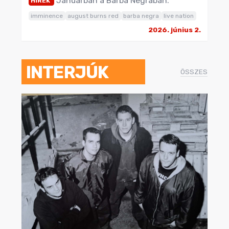
Januárban a Barba Negrában.
HÍREK
imminence
august burns red
barba negra
live nation
2026. június 2.
INTERJÚK
ÖSSZES