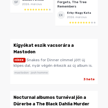
SF
Forgets, The Tree
2026. március
Remembers
Erky-Nagy Kata
EK
2026. március
Kígyókat eszik vacsorára a
Mastodon
Snakes for Dinner címmel jött új
HÍREK
klipes dal, nyár végén érkezik az új album is.
mastodon
josh homme
3 hete
Nocturnal albumos turnéval jön a
Dürerbe a The Black Dahlia Murder