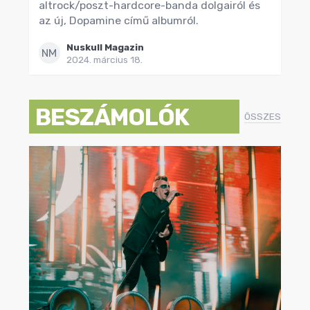
altrock/poszt-hardcore-banda dolgairól és
az új, Dopamine című albumról.
Nuskull Magazin
NM
2024. március 18.
BESZÁMOLÓK
ÖSSZES