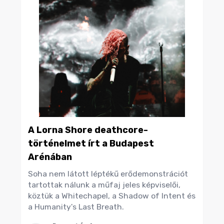
A Lorna Shore deathcore-
történelmet írt a Budapest
Arénában
Soha nem látott léptékű erődemonstrációt
tartottak nálunk a műfaj jeles képviselői,
köztük a Whitechapel, a Shadow of Intent és
a Humanity's Last Breath.