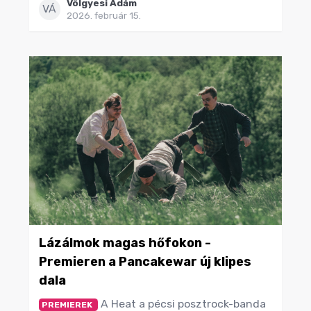
Völgyesi Ádám
VÁ
2026. február 15.
Lázálmok magas hőfokon -
Premieren a Pancakewar új klipes
dala
A Heat a pécsi posztrock-banda
PREMIEREK