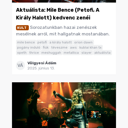
Aktuálista: Mile Bence (Petofi, A
Király Halott) kedvenc zenéi
Sorozatunkban hazai zenészek
KULT
mesélnek arról, mit hallgatnak mostanában.
mile bence
petofi
a király halott
orion dawn
pogány induló
fiúk
téveszme
aws
kublai khan tx
opeth
thrice
meshuggah
metallica
slayer
aktuálista
Völgyesi Ádám
VÁ
2025. június 13.