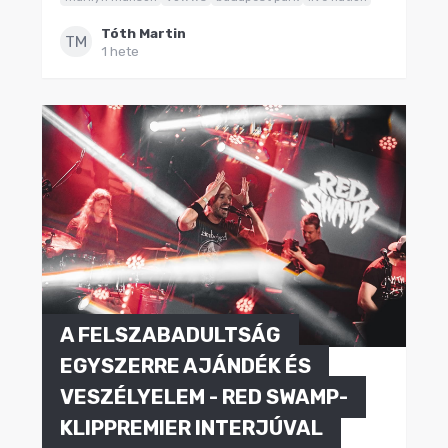
Tóth Martin
TM
1 hete
A FELSZABADULTSÁG
EGYSZERRE AJÁNDÉK ÉS
VESZÉLYELEM - RED SWAMP-
KLIPPREMIER INTERJÚVAL