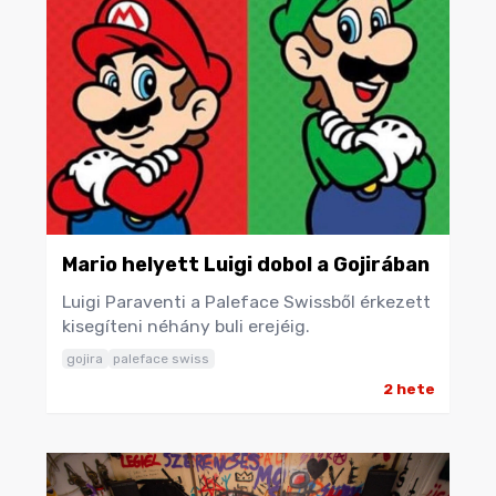
Mario helyett Luigi dobol a Gojirában
Luigi Paraventi a Paleface Swissből érkezett
kisegíteni néhány buli erejéig.
gojira
paleface swiss
2 hete