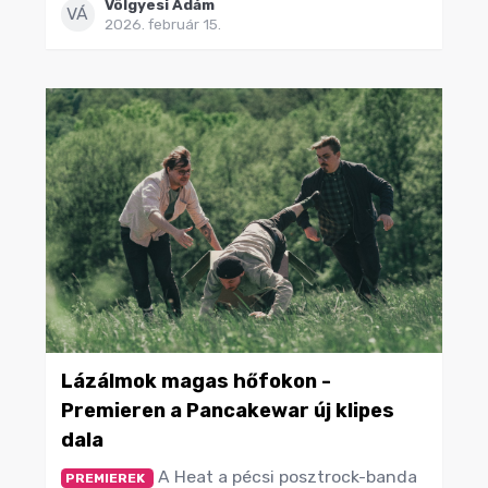
Völgyesi Ádám
VÁ
2026. február 15.
Lázálmok magas hőfokon -
Premieren a Pancakewar új klipes
dala
A Heat a pécsi posztrock-banda
PREMIEREK