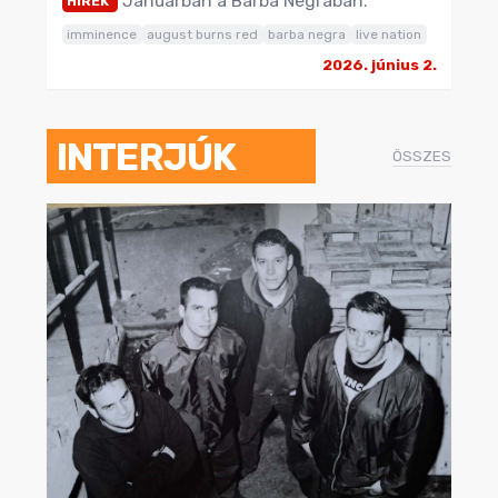
Januárban a Barba Negrában.
HÍREK
imminence
august burns red
barba negra
live nation
2026. június 2.
INTERJÚK
ÖSSZES