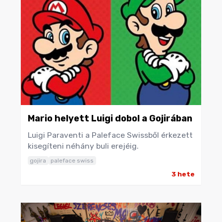
Mario helyett Luigi dobol a Gojirában
Luigi Paraventi a Paleface Swissből érkezett
kisegíteni néhány buli erejéig.
gojira
paleface swiss
3 hete