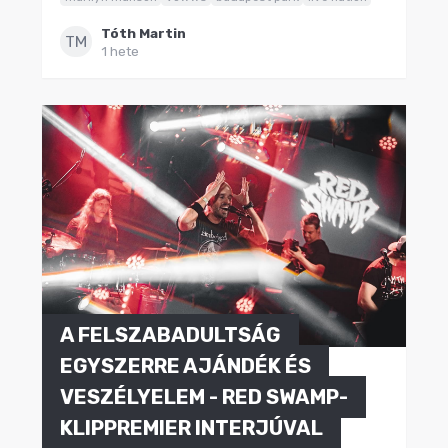
Tóth Martin
TM
1 hete
A FELSZABADULTSÁG
EGYSZERRE AJÁNDÉK ÉS
VESZÉLYELEM - RED SWAMP-
KLIPPREMIER INTERJÚVAL