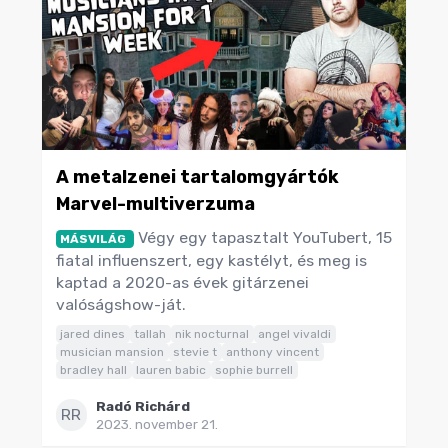
A metalzenei tartalomgyártók
Marvel-multiverzuma
Végy egy tapasztalt YouTubert, 15
MÁSVILÁG
fiatal influenszert, egy kastélyt, és meg is
kaptad a 2020-as évek gitárzenei
valóságshow-ját.
jared dines
tallah
nik nocturnal
angel vivaldi
musician mansion
stevie t
anthony vincent
bradley hall
lauren babic
sophie burrell
Radó Richárd
RR
2023. november 21.