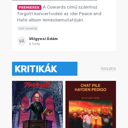
A Cowards című számhoz
PREMIEREK
forgott koncertvideó az idei Peace and
Hate album lemezbemutatóján.
red swamp
Völgyesi Ádám
VÁ
4 hete
KRITIKÁK
ÖSSZES