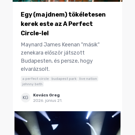
Egy (majdnem) tökéletesen
kerek este az A Perfect
Circle-lel
Maynard James Keenan "másik"
zenekara először játszott
Budapesten, és persze, hogy
elvarázsolt.
a perfect circle
budapest park
live nation
jehnny beth
Kovács Greg
KG
2026. június 21.