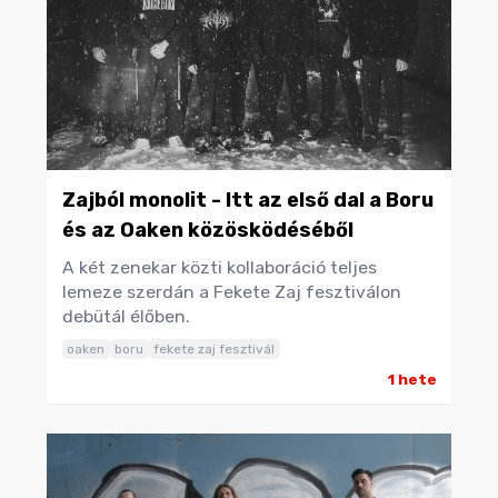
Zajból monolit - Itt az első dal a Boru
és az Oaken közösködéséből
A két zenekar közti kollaboráció teljes
lemeze szerdán a Fekete Zaj fesztiválon
debütál élőben.
oaken
boru
fekete zaj fesztivál
1 hete