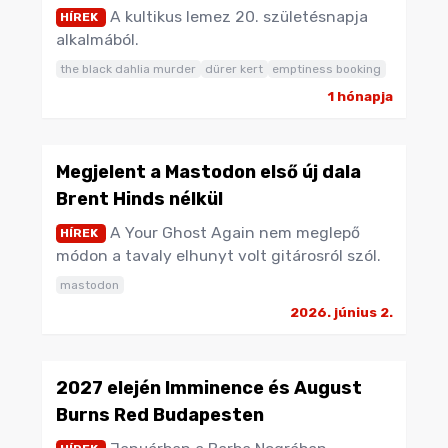
A kultikus lemez 20. születésnapja
HÍREK
alkalmából.
the black dahlia murder
dürer kert
emptiness booking
1 hónapja
Megjelent a Mastodon első új dala
Brent Hinds nélkül
A Your Ghost Again nem meglepő
HÍREK
módon a tavaly elhunyt volt gitárosról szól.
mastodon
2026. június 2.
2027 elején Imminence és August
Burns Red Budapesten