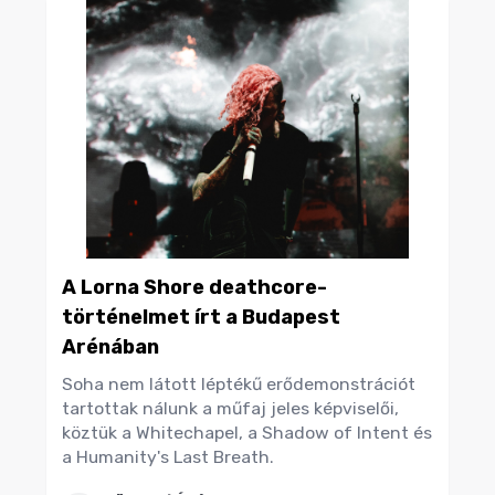
A Lorna Shore deathcore-
történelmet írt a Budapest
Arénában
Soha nem látott léptékű erődemonstrációt
tartottak nálunk a műfaj jeles képviselői,
köztük a Whitechapel, a Shadow of Intent és
a Humanity's Last Breath.