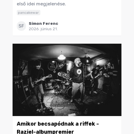
első idei megjelenése.
pancakewar
Simon Ferenc
SF
2026. június 21.
Amikor becsapódnak a riffek -
Raziel-albumpremier