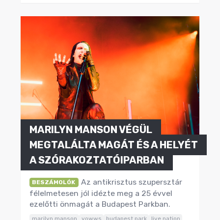
MARILYN MANSON VÉGÜL
MEGTALÁLTA MAGÁT ÉS A HELYÉT
A SZÓRAKOZTATÓIPARBAN
Az antikrisztus szupersztár
BESZÁMOLÓK
félelmetesen jól idézte meg a 25 évvel
ezelőtti önmagát a Budapest Parkban.
marilyn manson
vowws
budapest park
live nation