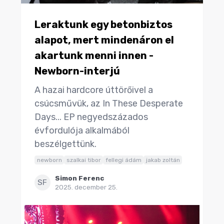
Leraktunk egy betonbiztos
alapot, mert mindenáron el
akartunk menni innen -
Newborn-interjú
A hazai hardcore úttörőivel a
csúcsművük, az In These Desperate
Days... EP negyedszázados
évfordulója alkalmából
beszélgettünk.
newborn
szalkai tibor
fellegi ádám
jakab zoltán
Simon Ferenc
SF
2025. december 25.