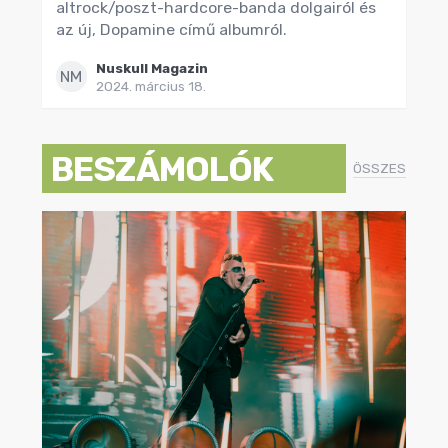
altrock/poszt-hardcore-banda dolgairól és
az új, Dopamine című albumról.
Nuskull Magazin
NM
2024. március 18.
BESZÁMOLÓK
ÖSSZES