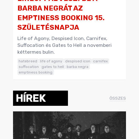
BARBA NEGRÁT AZ
EMPTINESS BOOKING 15.
SZÜLETÉSNAPJA
Life of Agony, Despised Icon, Carnifex,
Suffocation és Gates to Hell a novemberi
kéttermes bulin.
hatebreed
life of agony
despised icon
carnifex
suffocation
gates to hell
barba negra
emptiness booking
HÍREK
ÖSSZES