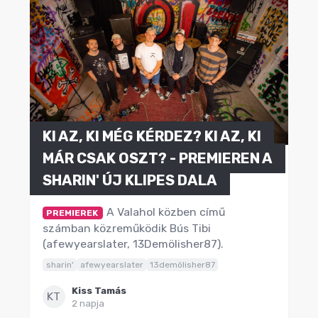
KI AZ, KI MÉG KÉRDEZ? KI AZ, KI
MÁR CSAK OSZT? - PREMIEREN A
SHARIN' ÚJ KLIPES DALA
A Valahol közben című
PREMIEREK
számban közreműködik Bús Tibi
(afewyearslater, 13Demölisher87).
sharin'
afewyearslater
13demölisher87
Kiss Tamás
KT
2 napja