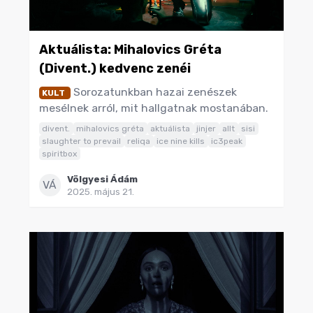
Aktuálista: Mihalovics Gréta
(Divent.) kedvenc zenéi
Sorozatunkban hazai zenészek
KULT
mesélnek arról, mit hallgatnak mostanában.
divent.
mihalovics gréta
aktuálista
jinjer
allt
sisi
slaughter to prevail
reliqa
ice nine kills
ic3peak
spiritbox
Völgyesi Ádám
VÁ
2025. május 21.