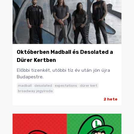
Októberben Madball és Desolated a
Dürer Kertben
Előbbi tizenkét, utóbbi tíz év után jön újra
Budapestre.
madball
desolated
expectations
dürer kert
broadway jegyiroda
2 hete