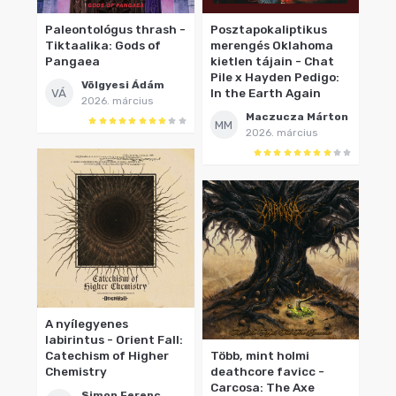
Paleontológus thrash -
Posztapokaliptikus
Tiktaalika: Gods of
merengés Oklahoma
Pangaea
kietlen tájain - Chat
Pile x Hayden Pedigo:
Völgyesi Ádám
VÁ
In the Earth Again
2026. március
Maczucza Márton
MM
2026. március
A nyílegyenes
labirintus - Orient Fall:
Catechism of Higher
Több, mint holmi
Chemistry
deathcore favicc -
Carcosa: The Axe
Simon Ferenc