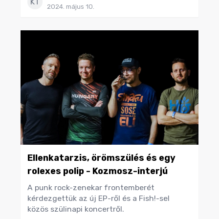
KT
2024. május 10.
Ellenkatarzis, örömszülés és egy
rolexes polip - Kozmosz-interjú
A punk rock-zenekar frontemberét
kérdezgettük az új EP-ről és a Fish!-sel
közös szülinapi koncertről.