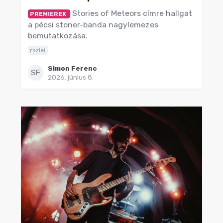
Stories of Meteors címre hallgat
PREMIEREK
a pécsi stoner-banda nagylemezes
bemutatkozása.
raziel
Simon Ferenc
SF
2026. június 8.