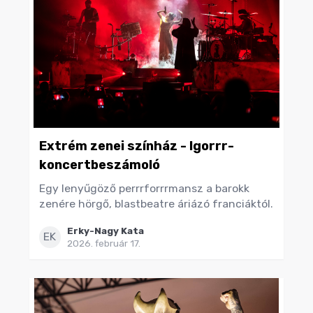
Extrém zenei színház - Igorrr-
koncertbeszámoló
Egy lenyűgöző perrrforrrmansz a barokk
zenére hörgő, blastbeatre áriázó franciáktól.
Erky-Nagy Kata
EK
2026. február 17.