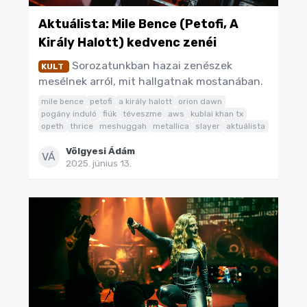
Aktuálista: Mile Bence (Petofi, A
Király Halott) kedvenc zenéi
Sorozatunkban hazai zenészek
KULT
mesélnek arról, mit hallgatnak mostanában.
mile bence
petofi
a király halott
orion dawn
pogány induló
fiúk
téveszme
aws
kublai khan tx
opeth
thrice
meshuggah
metallica
slayer
aktuálista
Völgyesi Ádám
VÁ
2025. június 13.