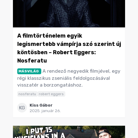
A filmtörténelem egyik
legismertebb vámpírja szó szerint új
köntösben – Robert Eggers:
Nosferatu
A rendező negyedik filmjével, egy
MÁSVILÁG
régi klasszikus zseniális feldolgozásával
visszatér a borzongatáshoz.
nosferatu
robert eggers
Kiss Gábor
KG
2025. január 26.