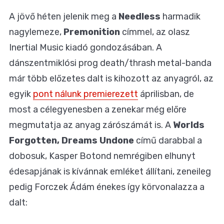
A jövő héten jelenik meg a
Needless
harmadik
nagylemeze,
Premonition
címmel, az olasz
Inertial Music kiadó gondozásában. A
dánszentmiklósi prog death/thrash metal-banda
már több előzetes dalt is kihozott az anyagról, az
egyik
pont nálunk premierezett
áprilisban, de
most a célegyenesben a zenekar még előre
megmutatja az anyag zárószámát is. A
Worlds
Forgotten
, Dreams Undone
című darabbal a
dobosuk, Kasper Botond nemrégiben elhunyt
édesapjának is kívánnak emléket állítani, zeneileg
pedig Forczek Ádám énekes így körvonalazza a
dalt: