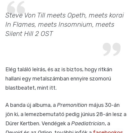
Steve Von Till meets Opeth, meets korai
In Flames, meets Insomnium, meets
Silent Hill 2 OST
Elég találó leírás, és az is biztos, hogy ritkán
hallani egy metalszámban ennyire szomorú
blastbeatet, mint itt.
A banda új albuma, a
Premonition
május 30-án
jön ki, a lemezbemutató pedig június 28-án lesz a
Dürer Kertben. Vendégek a
Paediatrician
, a
Devoid
és az
Odion
, további infók a
facebookos