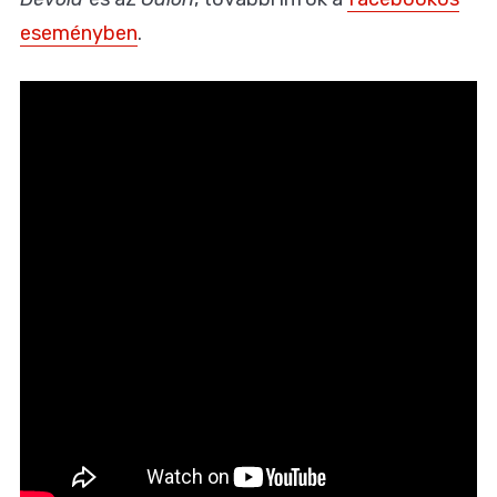
eseményben
.