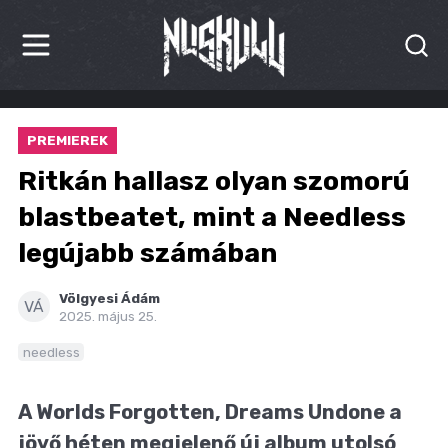
HÍREK
PREMIEREK
KRITIKÁK
Ritkán hallasz olyan szomorú
BESZÁMOLÓK
blastbeatet, mint a Needless
legújabb számában
INTERJÚK
PREMIEREK
Völgyesi Ádám
VÁ
2025. május 25.
KULT
needless
MÁSVILÁG
A Worlds Forgotten, Dreams Undone a
BLOG
jövő héten megjelenő új album utolsó