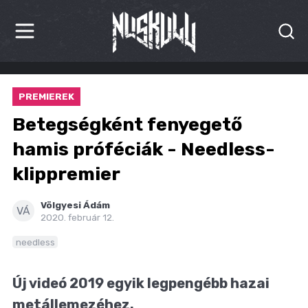
HÍREK
PREMIEREK
KRITIKÁK
Betegségként fenyegető
BESZÁMOLÓK
hamis próféciák - Needless-
klippremier
INTERJÚK
PREMIEREK
Völgyesi Ádám
VÁ
2020. február 12.
KULT
needless
MÁSVILÁG
Új videó 2019 egyik legpengébb hazai
BLOG
metállemezéhez.