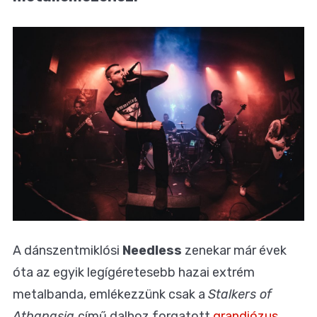
A dánszentmiklósi
Needless
zenekar már évek
óta az egyik legígéretesebb hazai extrém
metalbanda, emlékezzünk csak a
Stalkers of
Athanasia
című dalhoz forgatott
grandiózus