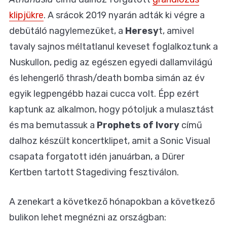
klipjükre
. A srácok 2019 nyarán adták ki végre a
debütáló nagylemezüket, a
Heresy
t, amivel
tavaly sajnos méltatlanul keveset foglalkoztunk a
Nuskullon, pedig az egészen egyedi dallamvilágú
és lehengerlő thrash/death bomba simán az év
egyik legpengébb hazai cucca volt. Épp ezért
kaptunk az alkalmon, hogy pótoljuk a mulasztást
és ma bemutassuk a
Prophets of Ivory
című
dalhoz készült koncertklipet, amit a Sonic Visual
csapata forgatott idén januárban, a Dürer
Kertben tartott Stagediving fesztiválon.
A zenekart a következő hónapokban a következő
bulikon lehet megnézni az országban: