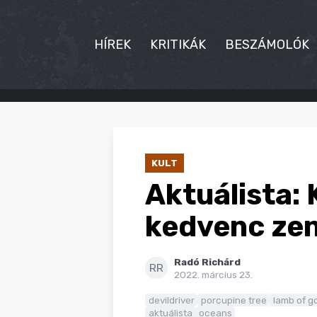
HÍREK
KRITIKÁK
BESZÁMOLÓK
HÍREK
KRITIKÁK
KULT
BESZÁMOLÓK
Aktuálista: 
INTERJÚK
kedvenc zen
PREMIEREK
Radó Richárd
KULT
RR
2022. március 23.
MÁSVILÁG
devildriver
porcupine tree
lamb of g
aktuálista
oceans