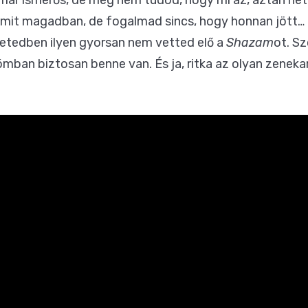
 már ismerős, de még nem tudod, hogy mi az, aztán he
it magadban, de fogalmad sincs, hogy honnan jött… a
letedben ilyen gyorsan nem vetted elő a
Shazam
ot. S
ómban biztosan benne van. És ja, ritka az olyan zenekar