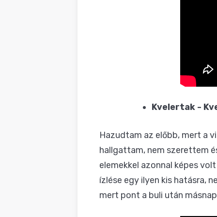
Kvelertak - Kv
Hazudtam az előbb, mert a vilá
hallgattam, nem szerettem és 
elemekkel azonnal képes volt
ízlése egy ilyen kis hatásra,
mert pont a buli után másnap z