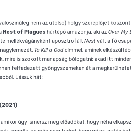
 valószínűleg nem az utolsó) hölgy szereplőjét köszön
 a
Nest of Plagues
húrtépő amazonja, aki az
Over My
inte mellékvágányként aposztrofált
Nest
vált a fő csap
 nagylemezét,
To Kill a God
címmel, aminek elkészültébe
k, mire is szokott manapság bólogatni: akad itt minden
onnan felfedezett gyöngyszemeken át a megkerülhetet
edből. Lássuk hát:
 (2021)
, amikor úgy ismersz meg előadókat, hogy néha elkapsz