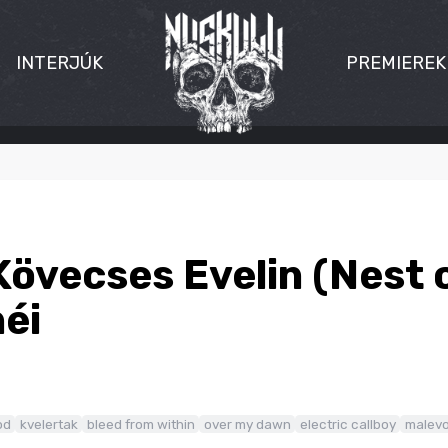
INTERJÚK
PREMIEREK
Kövecses Evelin (Nest 
éi
od
kvelertak
bleed from within
over my dawn
electric callboy
malev