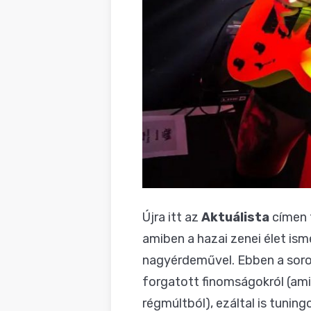
Újra itt az
Aktuálista
címen f
amiben a hazai zenei élet ism
nagyérdeművel. Ebben a soroz
forgatott finomságokról (ami 
régmúltból), ezáltal is tunin