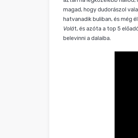
aztán ha legközelebb hallod,
magad, hogy dudorászol valam
hatvanadik buliban, és még é
Volá
t, és azóta a top 5 előad
belevinni a dalaiba.