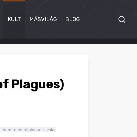
KULT
MÁSVILÁG
BLOG
of Plagues)
olence
nest of plagues
vola