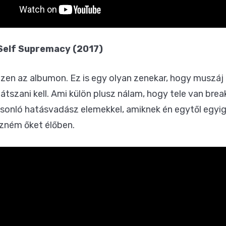
 Self Supremacy (2017)
k ezen az albumon. Ez is egy olyan zenekar, hogy muszá
játszani kell. Ami külön plusz nálam, hogy tele van bre
sonló hatásvadász elemekkel, amiknek én egytől egyig
ézném őket élőben.