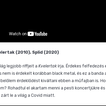
elertak (2010), Splid (2020)
g legjobb riffjeit a
Kvelertak
írja. Érdekes felfedezés
nem is érdekelt korábban black metal, és ez a banda a
 belőlem érdeklődést kiváltani ebben a műfajban is. 
 nem? Rohadtul el akartam menni a pesti koncertjükre és
árt le a világ a Covid miatt.