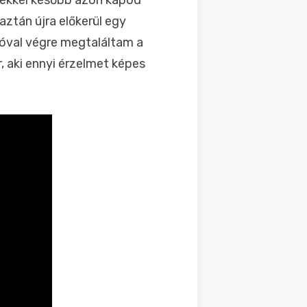
tekkel később azon kapod
ztán újra előkerül egy
zóval végre megtaláltam a
, aki ennyi érzelmet képes