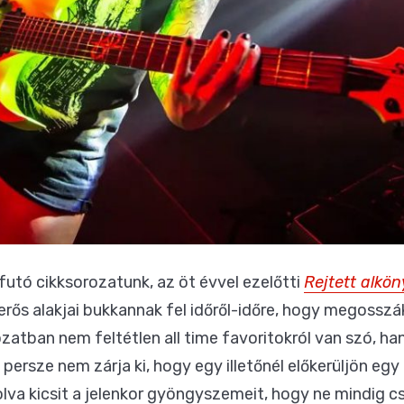
utó cikksorozatunk, az öt évvel ezelőtti
Rejtett alkö
erős alakjai bukkannak fel időről-időre, hogy megossz
atban nem feltétlen all time favoritokról van szó, ha
persze nem zárja ki, hogy egy illetőnél előkerüljön egy
golva kicsit a jelenkor gyöngyszemeit, hogy ne mindig 