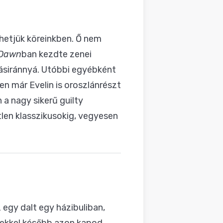
thetjük köreinkben. Ő nem
 Dawn
ban kezdte zenei
ásiránnyá. Utóbbi egyébként
n már Evelin is oroszlánrészt
 a nagy sikerű guilty
len klasszikusokig, vegyesen
 egy dalt egy házibuliban,