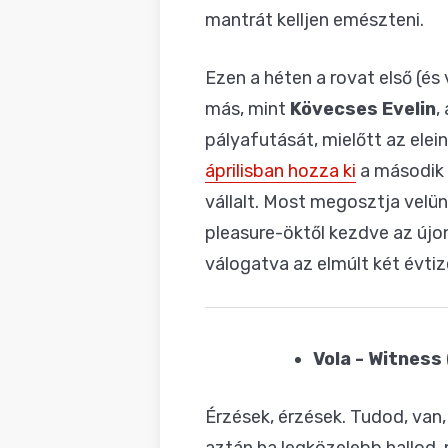
mantrát kelljen emészteni.
Ezen a héten a rovat első (és
más, mint
Kövecses Evelin
,
pályafutását, mielőtt az ele
áprilisban hozza ki
a második
vállalt. Most megosztja velün
pleasure-öktől kezdve az új
válogatva az elmúlt két évtiz
Vola - Witness
Érzések, érzések. Tudod, van