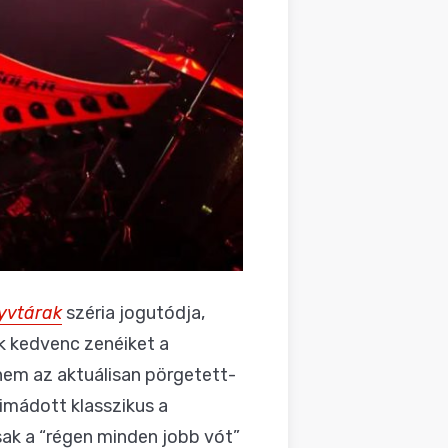
nyvtárak
széria jogutódja,
ák kedvenc zenéiket a
nem az aktuálisan pörgetett-
 imádott klasszikus a
csak a “régen minden jobb vót”