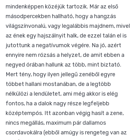
mindenképpen közéjük tartozik. Már az első
másodpercekben hallható, hogy a hangzás
világszínvonalú, vagy legalábbis majdnem, mivel
az ének egy hajszálnyit halk, de ezzel talán el is
jutottunk a negatívumok végére. Na jó, azért
ennyire nem rózsás a helyzet, de amit ebben a
negyed órában hallunk az több, mint biztató.
Mert tény, hogy ilyen jellegű zenéből egyre
többet hallani mostanában, de a legtöbb
nélkülözi a lendületet, ami még akkor is elég
fontos, ha a dalok nagy része legfeljebb
középtempós. Itt azonban végig hasít a zene,
nincs megállás, maximum pár dallamos
csordavokálra (ebből amúgy is rengeteg van az