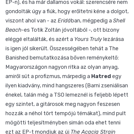
EP-n), és ha már dallamos vokál: szerencsére nem
gondolták úgy a fiúk, hogy erőltetni kéne a dolgot,
viszont ahol van - az
Eridá
ban, mégpedig a
Shell
Beach
-es Totik Zoltán jóvoltából -, ott bizony
eléggé eltalálták, és azért a
Yours Truly
lezárása
is igen jól sikerült. Összességében tehát a The
Banished bemutatkozása bőven reménykeltő:
Magyarországon nagyon ritka az olyan anyag,
amiről süt a profizmus, márpedig a
Hatred
egy
ilyen kiadvány, mind hangszeres (Barni zseniálisan
énekel, talán még a TSO lemeznél is feljebb lépett
egy szintet, a gitárosok meg nagyon feszesen
hozzák a néhol tört tempójú témákat), mind pult
mögötti teljesítményben simán oda ehet tenni
ezt az EP-t mondjuk az új
The Acacia Strain