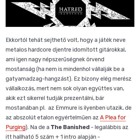
Ekkortól tehát sejthető volt, hogy a játék neve
metalos hardcore djentre idomított gitárokkal,
ami igen nagy népszerűségnek örvend
mostanság (ha nem is mindenhol vállalják be a
gatyamadzag-hangzást). Ez bizony elég merész
vállalkozás, mert nem sok olyan együttes van,
akik ezt sikerrel tudják prezentálni, bár
mostanában pl. az Emmure is ilyenben utazik, de
az abszolút etalon egyértelműen az
A Plea for
Purging
). Na de a
The Banished
- legalábbis az
itt hallható 5 szám + 1 intro alapján -