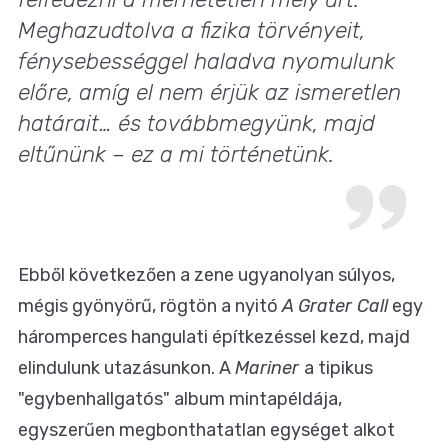
Meghazudtolva a fizika törvényeit,
fénysebességgel haladva nyomulunk
előre, amíg el nem érjük az ismeretlen
határait… és továbbmegyünk, majd
eltűnünk – ez a mi történetünk.
Ebből következően a zene ugyanolyan súlyos,
mégis gyönyörű, rögtön a nyitó
A Grater Call
egy
háromperces hangulati építkezéssel kezd, majd
elindulunk utazásunkon. A
Mariner
a tipikus
"egybenhallgatós" album mintapéldája,
egyszerűen megbonthatatlan egységet alkot