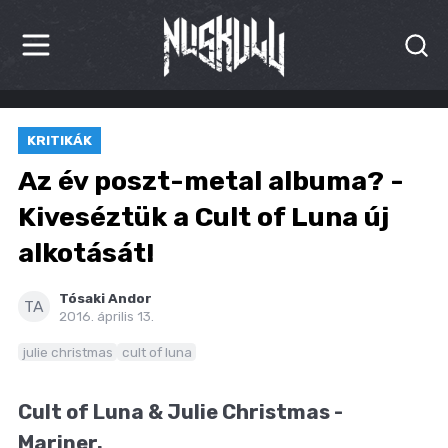
HÍREK
KRITIKÁK
KRITIKÁK
Az év poszt-metal albuma? -
BESZÁMOLÓK
Kiveséztük a Cult of Luna új
alkotását!
INTERJÚK
PREMIEREK
Tósaki Andor
TA
2016. április 13.
KULT
julie christmas
cult of luna
MÁSVILÁG
Cult of Luna & Julie Christmas -
BLOG
Mariner.