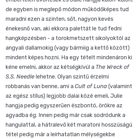
de egyben is meglepő módon működőképes tud
maradni ezen a szinten, sőt, nagyon kevés
énekesnő van, aki ekkora palettát le tud fedni
hangképzésben - a torokmetszett sikolyoktól az
angyali dallamokig (vagy bármiig a kettő között)
mindent képes hozni. Ha egy tételt mindenáron ki
kéne emelni, akkor az kétségkívül a
The Wreck of
S.S. Needle
lehetne. Olyan szintű érzelmi
robbanás van benne, ami a
Cult of Luna
(valamint
az egész stílus) legjobb dalai közé emeli, Julie
hangja pedig egyszerűen észbontó, örökre az
agyadba ég. Innen pedig már csak sodródunk a
hangulattal, a hátralevő két maratoni hosszúságú
tétel pedig már a leírhatatlan mélységekbe