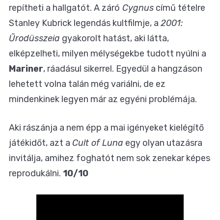
repítheti a hallgatót. A záró
Cygnus
című tételre
Stanley Kubrick legendás kultfilmje, a
2001:
Űrodüsszeia
gyakorolt hatást, aki látta,
elképzelheti, milyen mélységekbe tudott nyúlni a
Mariner
, ráadásul sikerrel. Egyedül a hangzáson
lehetett volna talán még variálni, de ez
mindenkinek legyen már az egyéni problémája.
Aki rászánja a nem épp a mai igényeket kielégítő
játékidőt, azt a
Cult of Luna
egy olyan utazásra
invitálja, amihez foghatót nem sok zenekar képes
reprodukálni.
10/10