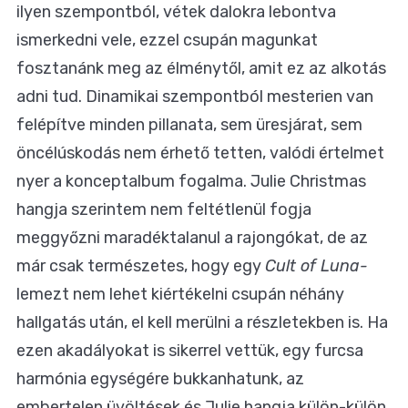
ilyen szempontból, vétek dalokra lebontva
ismerkedni vele, ezzel csupán magunkat
fosztanánk meg az élménytől, amit ez az alkotás
adni tud. Dinamikai szempontból mesterien van
felépítve minden pillanata, sem üresjárat, sem
öncélúskodás nem érhető tetten, valódi értelmet
nyer a konceptalbum fogalma. Julie Christmas
hangja szerintem nem feltétlenül fogja
meggyőzni maradéktalanul a rajongókat, de az
már csak természetes, hogy egy
Cult of Luna-
lemezt nem lehet kiértékelni csupán néhány
hallgatás után, el kell merülni a részletekben is. Ha
ezen akadályokat is sikerrel vettük, egy furcsa
harmónia egységére bukkanhatunk, az
embertelen üvöltések és Julie hangja külön-külön,