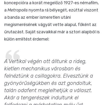
koncepcióra a korát megelőző 1927-es némafilm,
a
Metropolis
nyomta rá bélyegét, ezúttal viszont
a banda az ember ismeretlen utáni
megismerésének vágyát vette alapul, főként az
űrutazást. Saját szavaikkal már a sztori alapból is
külön említést érdemel:
A Vertikal végén ott álltunk a rideg,
kietlen mechanikus városban és
felnéztünk a csillagokra. Elvesztünk a
gyönyörűségükben és azt gondoltuk,
talán odafent meglelhetjük a választ.
Akár a tengerészek indultunk el
felfedezni a mérhetetlen mély űrt.