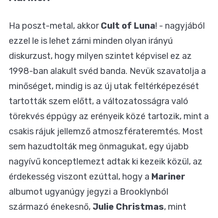
Ha poszt-metal, akkor
Cult of Luna
! - nagyjából
ezzel le is lehet zárni minden olyan irányú
diskurzust, hogy milyen szintet képvisel ez az
1998-ban alakult svéd banda. Nevük szavatolja a
minőséget, mindig is az új utak feltérképezését
tartották szem előtt, a változatosságra való
törekvés éppúgy az erényeik közé tartozik, mint a
csakis rájuk jellemző atmoszférateremtés. Most
sem hazudtolták meg önmagukat, egy újabb
nagyívű konceptlemezt adtak ki kezeik közül, az
érdekesség viszont ezúttal, hogy a
Mariner
albumot ugyanúgy jegyzi a Brooklynból
származó énekesnő,
Julie Christmas
, mint