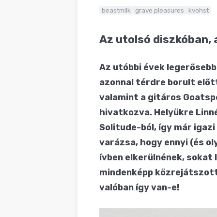
BLOG
beastmilk
grave pleasures
kvohst
Az utolsó diszkóban, 
Az utóbbi évek legerőseb
azonnal térdre borult elő
valamint a gitáros Goatspe
hivatkozva. Helyükre Linn
Solitude-ból, így már iga
varázsa, hogy ennyi (és ol
ívben elkerülnének, sokat 
mindenképp közrejátszotta
valóban így van-e!