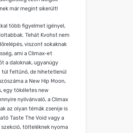
nek már megint sikerült!
kkal több figyelmet igényel,
ndoltabbak. Tehát Kvohst nem
lőrelépés, viszont sokaknak
sség, ami a Climax-et
dőt a daloknak, ugyanúgy
túl feltűnő, de hihetetlenül
húzószáma a New Hip Moon,
os, egy tökéletes new
nnyire nyilvánvaló, a Climax
ak az olyan témák zsenije is
ható Taste The Void vagy a
ő szekció, tölteléknek nyoma