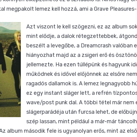
al megpakolt lemez kell hozzá, ami a Grave Pleasures-
Azt viszont le kell szögezni, ez az album so
mint elődje, a dalok rétegzettebbek, átgo
beszélt a levegőbe, a Dreamcrash valóban e
hiányozhat majd az a zsigeri erő és ösztönö
jellemezte. Ha ezen túllépünk és hagyunk i
működnek és idővel előjönnek az elsőre nem 
ragadós dallamok is. A lemez legnagyobb 
ez egy instant sláger lett, a refrén tízpont
wave/post punk dal. A többi tétel már nem e
slágerparádéja után furcsa lehet, de előbújn
szép lassan, mint például a már-már táncol
Az album második fele is ugyanolyan erős, mint az els