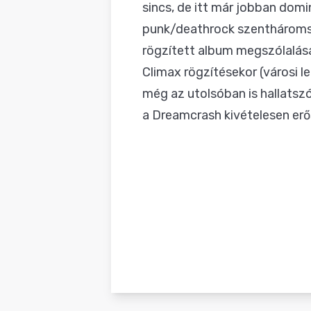
sincs, de itt már jobban dom
punk/deathrock szentháromsá
rögzített album megszólalása 
Climax rögzítésekor (városi l
még az utolsóban is hallatszód
a Dreamcrash kivételesen erős 