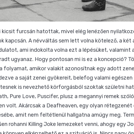
 kicsit furcsán hatottak, mivel elég lenézően nyilatko
ok kapcsán. A névváltás sem lett volna kötelező, a két 
ulatot, ami indokolta volna ezt a lépésüket, valamint 
adt ugyanaz. Hogy pontosan mi is ez a koncepció? T
 folyamat, amikor valakit azonosítnak egy adott zenei
dezve a saját zenei gyökereit, belefog valami egészen 
tesnek is nevezhető körforgásból szoktak születni ha
ath, Pure Love, Puscifer, plusz a megannyi remek szó
lyen volt. Akárcsak a Deafheaven, egy olyan rétegzené
ízlésébe, amit nem feltétlenül hallgatna amúgy meg. 
n rohanni Killing Joke lemezeket venni, ahogy egy Jo
de könnyen elképzelhető ez a szituáció is. Nincs nagy