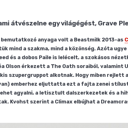
ami átvészelne egy világégést, Grave P
b bemutatkozó anyaga volt a Beastmilk 2013-as
C
ttük mind a szakma, mind a közönség. Azóta ugye
ed és a dobos Paile is lelécelt, a szokásos néz
éa Olson érkezett a The Oath soraiból, valamint 
zi kis szupergruppot alkotnak. Hogy miben rejlet
yan) emberhez eljuttatta ezt a fajta zenei stílu
lehet agyalni, a letisztult dalszerkezetek és a h
k. Kvohst szerint a Climax elbújhat a Dreamcra