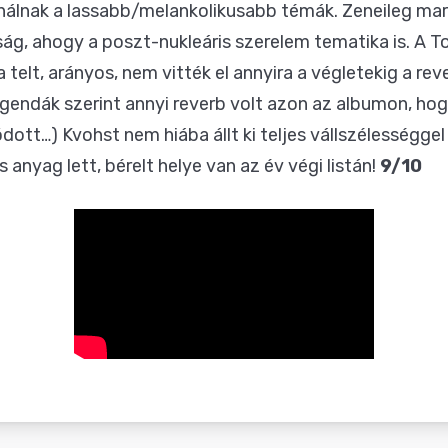
inálnak a lassabb/melankolikusabb témák. Zeneileg m
g, ahogy a poszt-nukleáris szerelem tematika is. A T
telt, arányos, nem vitték el annyira a végletekig a rev
egendák szerint annyi reverb volt azon az albumon, ho
ott…) Kvohst nem hiába állt ki teljes vállszélességgel 
anyag lett, bérelt helye van az év végi listán!
9/10