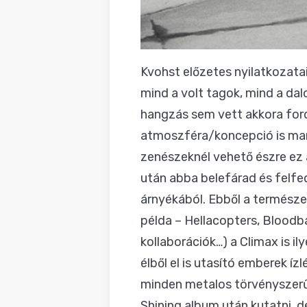
Kvohst előzetes nyilatkozatai
mind a volt tagok, mind a dal
hangzás sem vett akkora ford
atmoszféra/koncepció is mar
zenészeknél vehető észre ez a
után abba belefárad és felfe
árnyékából. Ebből a természe
példa – Hellacopters, Bloodb
kollaborációk…) a Climax is i
élből el is utasító emberek 
minden metalos törvényszerűe
Shining album után kutatni, 