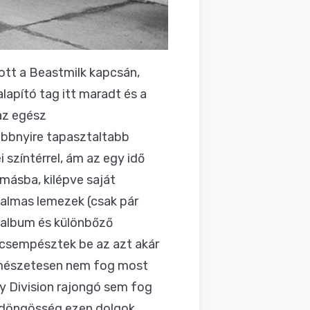
zott a Beastmilk kapcsán,
alapító tag itt maradt és a
az egész
öbbnyire tapasztaltabb
 színtérrel, ám az egy idő
másba, kilépve saját
talmas lemezek (csak pár
lóalbum és különbőző
t csempésztek be az azt akár
Természetesen nem fog most
y Division rajongó sem fog
 ördöngösség ezen dolgok