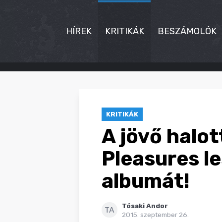
HÍREK
KRITIKÁK
BESZÁMOLÓK
HÍREK
KRITIKÁK
KRITIKÁK
BESZÁMOLÓK
A jövő halot
INTERJÚK
Pleasures le
PREMIEREK
albumát!
KULT
Tósaki Andor
MÁSVILÁG
TA
2015. szeptember 26.