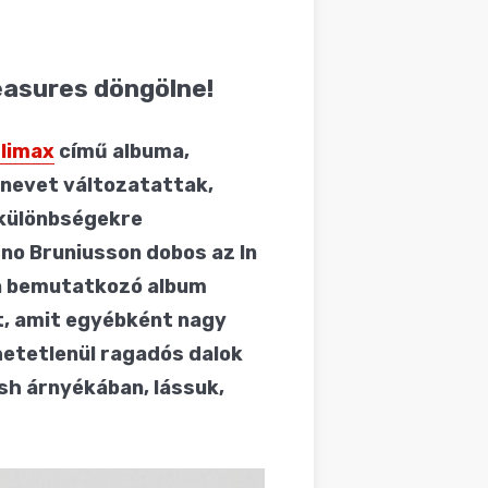
leasures döngölne!
limax
című albuma,
 nevet változatattak,
etkülönbségekre
Uno Bruniusson dobos az In
t a bemutatkozó album
st, amit egyébként nagy
ihetetlenül ragadós dalok
sh árnyékában, lássuk,