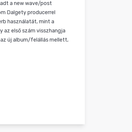
aradt a new wave/post
om Dalgety producerrel
erb használatát, mint a
gy az első szám visszhangja
az új album/felállás mellett,