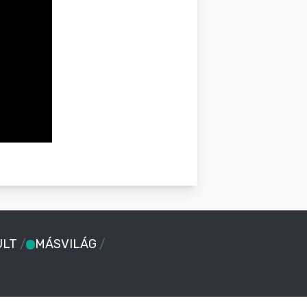
ULT
/
MÁSVILÁG
/