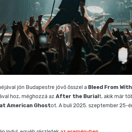
néjával jön Budapestre jövő ősszel a
Bleed From With
gával hoz, méghozzá az
After the Burial
t, akik már t
at American Ghost
ot. A buli 2025. szeptember 25-é
n indul, egyéb részletek
az eseményben
.