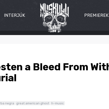
INTERJÚK
PREMIEREK
sten a Bleed From With
rial
rba negra
great american ghost
h-music