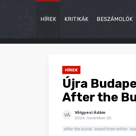
HÍREK
KRITIKÁK
BESZÁMOLÓK
HÍREK
KRITIKÁK
HÍREK
BESZÁMOLÓK
Újra Budape
INTERJÚK
After the Bu
PREMIEREK
Völgyesi Ádám
KULT
VÁ
2024. november 25.
MÁSVILÁG
after the burial
bleed from within
ba