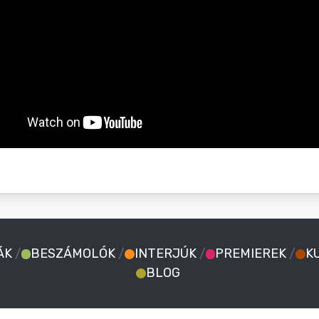
ÁK
/
BESZÁMOLÓK
/
INTERJÚK
/
PREMIEREK
/
K
BLOG