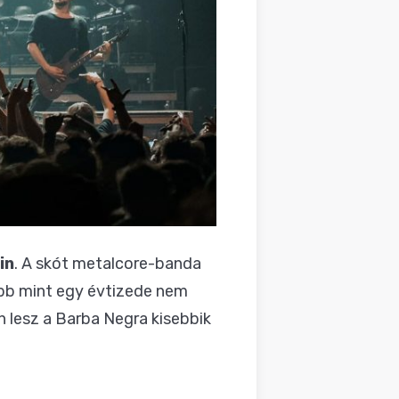
in
. A skót metalcore-banda
öbb mint egy évtizede nem
n lesz a Barba Negra kisebbik