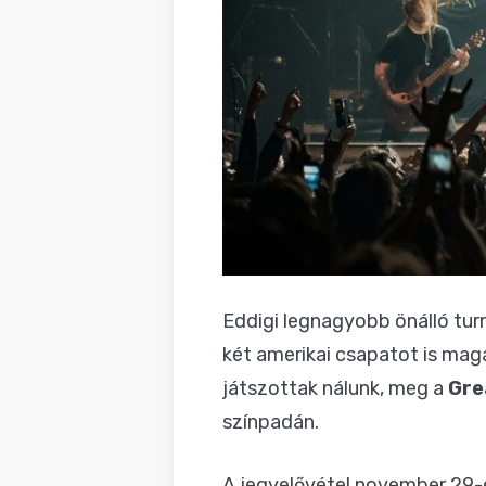
Eddigi legnagyobb önálló tur
két amerikai csapatot is ma
játszottak nálunk, meg a
Gre
színpadán.
A jegyelővétel november 29-é