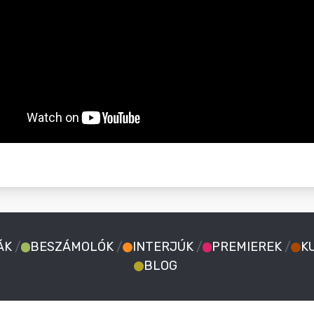
ÁK
/
BESZÁMOLÓK
/
INTERJÚK
/
PREMIEREK
/
K
BLOG