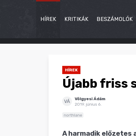
HÍREK
KRITIKÁK
BESZÁMOLÓK
HÍREK
KRITIKÁK
HÍREK
BESZÁMOLÓK
Újabb friss
INTERJÚK
Völgyesi Ádám
PREMIEREK
VÁ
2019. június 6.
KULT
northlane
MÁSVILÁG
A harmadik előzetes 