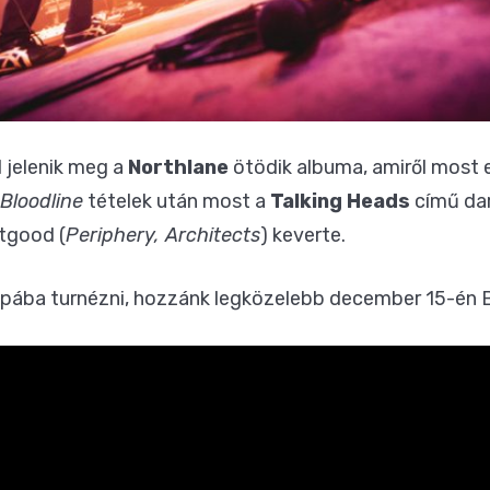
 jelenik meg a
Northlane
ötödik albuma, amiről most 
Bloodline
tételek után most a
Talking Heads
című dar
tgood (
Periphery, Architects
) keverte.
ópába turnézni, hozzánk legközelebb december 15-én 