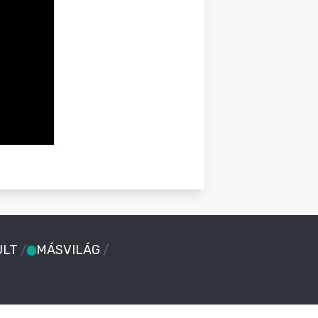
ULT
/
MÁSVILÁG
/