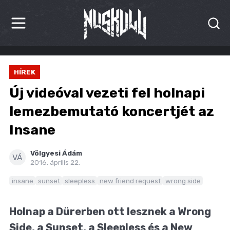
HÍREK
HÍREK
KRITIKÁK
Új videóval vezeti fel holnapi
BESZÁMOLÓK
lemezbemutató koncertjét az
Insane
INTERJÚK
PREMIEREK
Völgyesi Ádám
VÁ
2016. április 22.
KULT
insane
sunset
sleepless
new friend request
wrong side
MÁSVILÁG
Holnap a Dürerben ott lesznek a Wrong
BLOG
Side, a Sunset, a Sleepless és a New