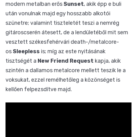
modern metalban erős
Sunset
, akik épp e buli
után vonulnak majd egy hosszabb alkotói
szünetre; valamint tiszteletét teszi a nemrég
gitároscserén átesett, de a lendületéből mit sem
vesztett székesfehérvári death-/metalcore-
os
Sleepless
is; míg az este nyitásának
tisztségét a
New Friend Request
kapja, akik
szintén a dallamos metalcore mellett teszik le a
voksukat, ezzel remélhetőleg a közönséget is
kellően felpezsdítve majd.