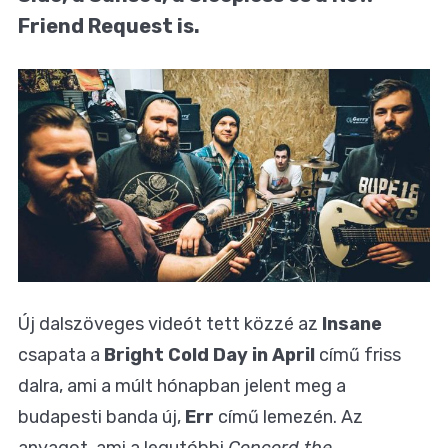
Friend Request is.
Új dalszöveges videót tett közzé az
Insane
csapata a
Bright Cold Day in April
című friss
dalra, ami a múlt hónapban jelent meg a
budapesti banda új,
Err
című lemezén. Az
anyagot, ami a legutóbbi
Concord the