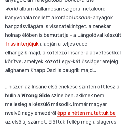
World
album dallamosan szigorú metalcore
irányvonala mellett a korábbi
Insane-
anyagok
hangzásvilágára is visszatekintget, a zenekar
holnap élőben is bemutatja - a Lángolóval készült
friss interjújuk
alapján a teljes cucc
elhangzik majd, a kötelező Insane-alapvetésekkel
körítve, amelyek között egy-két őssláger erejéig
alighanem Knapp Oszi is beugrik majd...
...hiszen az Insane első énekese szintén ott lesz a
bulin a
Wrong Side
színeiben, akiknek nem
mellesleg a készülő második, immár magyar
nyelvű nagylemezéről
épp a héten mutattuk be
az első új számot. Előttük fellép még a slágeres