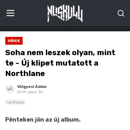
HÍREK
HÍREK
KRITIKÁK
Soha nem leszek olyan, mint
BESZÁMOLÓK
te - Új klipet mutatott a
Northlane
INTERJÚK
PREMIEREK
Völgyesi Ádám
VÁ
2019. július 30.
KULT
northlane
MÁSVILÁG
Pénteken jön az új album.
BLOG