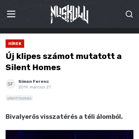
HÍREK
HÍREK
KRITIKÁK
Új klipes számot mutatott a
BESZÁMOLÓK
Silent Homes
INTERJÚK
Simon Ferenc
SF
2019. március 21.
PREMIEREK
silent homes
KULT
Bivalyerős visszatérés a téli álomból.
MÁSVILÁG
BLOG