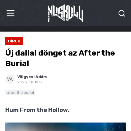
HÍREK
HÍREK
KRITIKÁK
Új dallal dönget az After the
BESZÁMOLÓK
Burial
INTERJÚK
Völgyesi Ádám
VÁ
2025. július 17.
PREMIEREK
after the burial
KULT
Hum From the Hollow.
MÁSVILÁG
BLOG