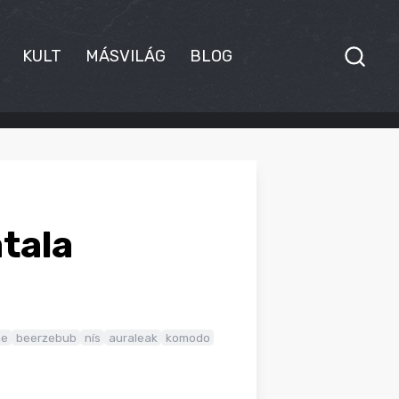
KULT
MÁSVILÁG
BLOG
atala
ne
beerzebub
nís
auraleak
komodo