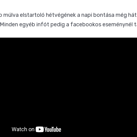
ap múlva elstartoló hétvégének a napi bontása még hát
 Minden egyéb infót pedig a
facebookos eseménynél
t