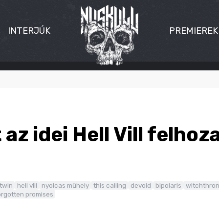
INTERJÚK
PREMIEREK
 az idei Hell Vill felhoz
 twin
hell vill
nyolcas műhely
this calling
devoid
bipolaris
witchthro
orgotten promises