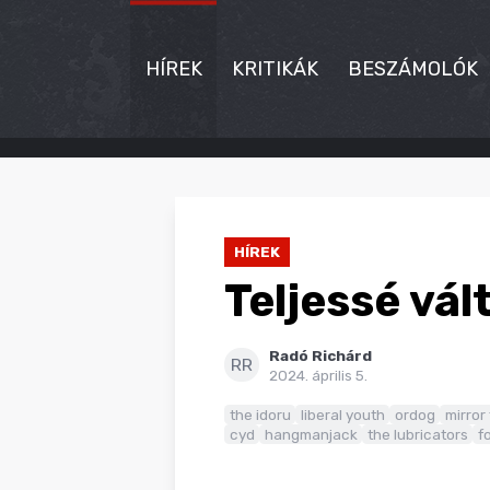
HÍREK
KRITIKÁK
BESZÁMOLÓK
HÍREK
KRITIKÁK
HÍREK
BESZÁMOLÓK
Teljessé vált
INTERJÚK
Radó Richárd
PREMIEREK
RR
2024. április 5.
KULT
the idoru
liberal youth
ordog
mirror
cyd
hangmanjack
the lubricators
f
MÁSVILÁG