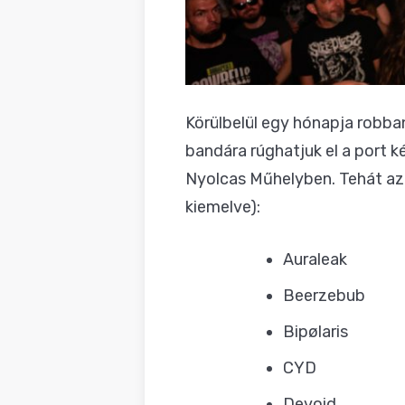
Körülbelül egy hónapja robba
bandára rúghatjuk el a port k
Nyolcas Műhelyben. Tehát az 
kiemelve):
Auraleak
Beerzebub
Bipølaris
CYD
Devoid