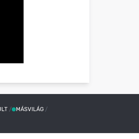
ULT
/
MÁSVILÁG
/