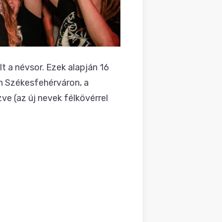
lt a névsor. Ezek alapján 16
én Székesfehérváron, a
e (az új nevek félkövérrel