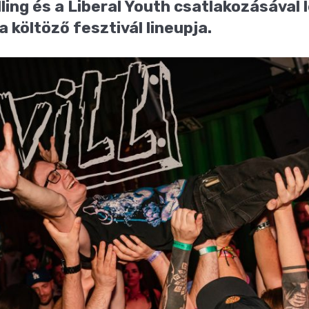
lling és a Liberal Youth csatlakozásával 
 költöző fesztivál lineupja.