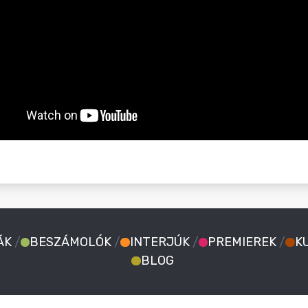
ÁK
/
BESZÁMOLÓK
/
INTERJÚK
/
PREMIEREK
/
K
BLOG