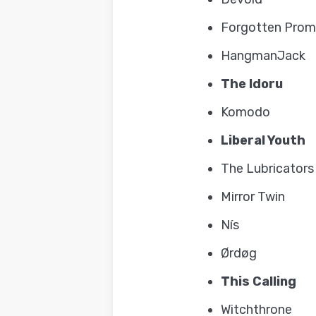
Forgotten Prom
HangmanJack
The Idoru
Komodo
Liberal Youth
The Lubricators
Mirror Twin
Nís
Ørdøg
This Calling
Witchthrone