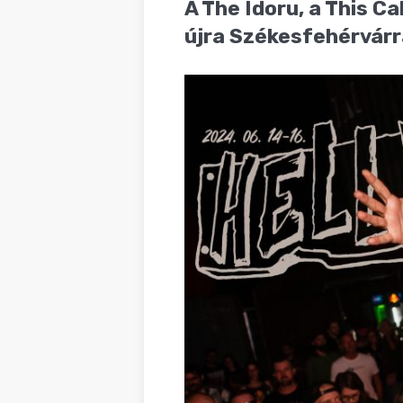
A The Idoru, a This Ca
BLOG
újra Székesfehérvárra