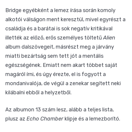
Bridge egyébként a lemez írása során komoly
alkotói válságon ment keresztül, mivel egyrészt a
családja és a barátai is sok negatív kritikával
illették az előző, erős személyes töltetű
Alien
album dalszövegeit, másrészt meg a járvány
miatti bezártság sem tett jót a mentális
egészségének. Emiatt nem akart többet saját
magáról írni, és úgy érezte, el is fogyott a
mondanivalója, de végül a zenekar segített neki
kilábalni ebből a helyzetből.
Az albumon 13 szám lesz, alább a teljes lista,
plusz az
Echo Chamber
klipje és a lemezborító.