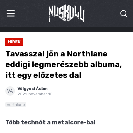
HÍREK
HÍREK
KRITIKÁK
Tavasszal jön a Northlane
BESZÁMOLÓK
eddigi legmerészebb albuma,
itt egy előzetes dal
INTERJÚK
PREMIEREK
Völgyesi Ádám
VÁ
2021. november 10.
KULT
northlane
MÁSVILÁG
Több technót a metalcore-ba!
BLOG