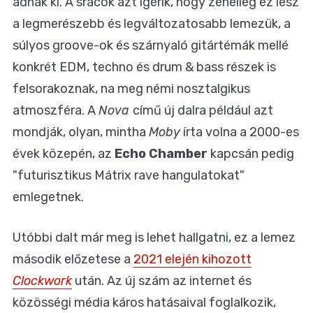
adnak ki. A srácok azt ígérik, hogy zeneileg ez lesz
a legmerészebb és legváltozatosabb lemezük, a
súlyos groove-ok és szárnyaló gitártémák mellé
konkrét EDM, techno és drum & bass részek is
felsorakoznak, na meg némi nosztalgikus
atmoszféra. A
Nova
című új dalra például azt
mondják, olyan, mintha
Moby
írta volna a 2000-es
évek közepén, az
Echo Chamber
kapcsán pedig
"futurisztikus Mátrix rave hangulatokat"
emlegetnek.
Utóbbi dalt már meg is lehet hallgatni, ez a lemez
második előzetese a
2021 elején kihozott
Clockwork
után. Az új szám az internet és
közösségi média káros hatásaival foglalkozik,