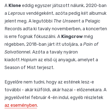
A
Klone
eddig egyszer játszott nálunk, 2020-ban
a
Leprous
vendégeként, azóta pedig két albumuk
jelent meg. A legutóbbi
The Unseen
t a Pelagic
Records adta ki tavaly novemberben, a koncerten
is erre fognak fókuszálni. A
Kingcrow
még
régebben, 2018-ban járt itt utoljára, a
Pain of
Salvation
nel. Azóta a tavaly nyáron
kiadott
Hopium
az első új anyaguk, amelyet a
Season of Mist terjeszt.
Egyelőre nem tudni, hogy az estének lesz-e
további - akár külföldi, akár hazai - előzenekara. A
jegyelővétel február 4-én indul, egyéb részletek
az eseményben
.