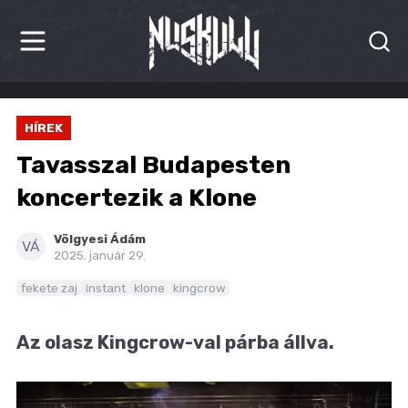
HÍREK
HÍREK
KRITIKÁK
Tavasszal Budapesten
BESZÁMOLÓK
koncertezik a Klone
INTERJÚK
Völgyesi Ádám
VÁ
2025. január 29.
PREMIEREK
fekete zaj
instant
klone
kingcrow
KULT
Az olasz Kingcrow-val párba állva.
MÁSVILÁG
BLOG