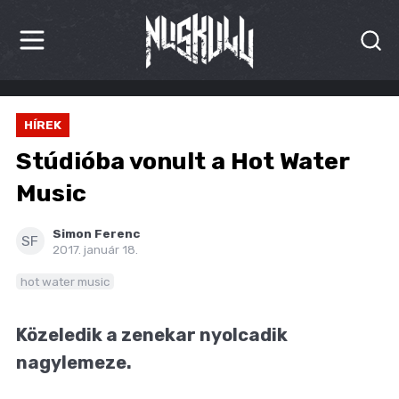
HÍREK
HÍREK
KRITIKÁK
Stúdióba vonult a Hot Water
BESZÁMOLÓK
Music
INTERJÚK
Simon Ferenc
SF
2017. január 18.
PREMIEREK
hot water music
KULT
Közeledik a zenekar nyolcadik
MÁSVILÁG
nagylemeze.
BLOG