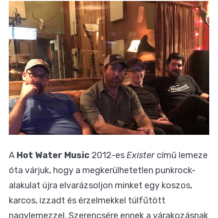
A
Hot Water Music
2012-es
Exister
című lemeze
óta várjuk, hogy a megkerülhetetlen punkrock-
alakulat újra elvarázsoljon minket egy koszos,
karcos, izzadt és érzelmekkel túlfűtött
nagylemezzel. Szerencsére ennek a várakozásnak