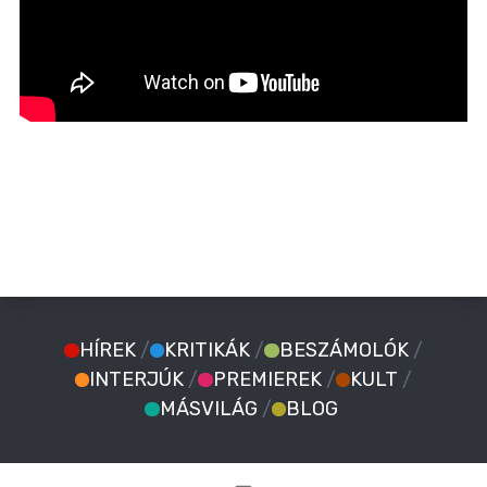
HÍREK
/
KRITIKÁK
/
BESZÁMOLÓK
/
INTERJÚK
/
PREMIEREK
/
KULT
/
MÁSVILÁG
/
BLOG