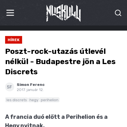
HÍREK
HÍREK
KRITIKÁK
Poszt-rock-utazás útlevél
BESZÁMOLÓK
nélkül - Budapestre jön a Les
Discrets
INTERJÚK
PREMIEREK
Simon Ferenc
SF
2017. január 12.
KULT
les discrets
hegy
perihelion
MÁSVILÁG
A francia duó előtt a Perihelion és a
BLOG
Hegy nyitnak.