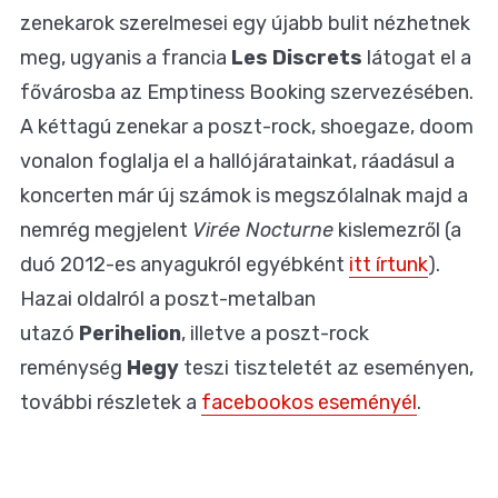
zenekarok szerelmesei egy újabb bulit nézhetnek
meg, ugyanis a francia
Les Discrets
látogat el a
fővárosba az Emptiness Booking szervezésében.
A kéttagú zenekar a poszt-rock, shoegaze, doom
vonalon foglalja el a hallójáratainkat, ráadásul a
koncerten már új számok is megszólalnak majd a
nemrég megjelent
Virée Nocturne
kislemezről (a
duó 2012-es anyagukról egyébként
itt írtunk
).
Hazai oldalról a poszt-metalban
utazó
Perihelion
, illetve a poszt-rock
reménység
Hegy
teszi tiszteletét az eseményen,
további részletek a
facebookos eseményél
.