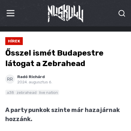
HÍREK
HÍREK
KRITIKÁK
Ősszel ismét Budapestre
BESZÁMOLÓK
látogat a Zebrahead
INTERJÚK
Radó Richárd
RR
2024. augusztus 6.
PREMIEREK
a38
zebrahead
live nation
KULT
A party punkok szinte már hazajárnak
MÁSVILÁG
hozzánk.
BLOG