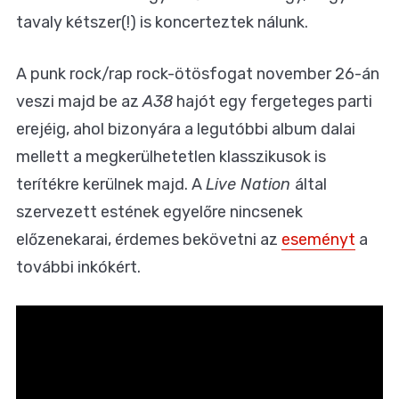
tavaly kétszer(!) is koncerteztek nálunk.
A punk rock/rap rock-ötösfogat november 26-án
veszi majd be az
A38
hajót egy fergeteges parti
erejéig, ahol bizonyára a legutóbbi album dalai
mellett a megkerülhetetlen klasszikusok is
terítékre kerülnek majd. A
Live Nation
által
szervezett estének egyelőre nincsenek
előzenekarai, érdemes bekövetni az
eseményt
a
további inkókért.