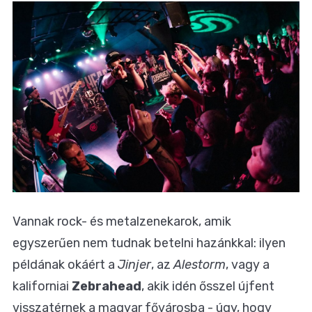
Vannak rock- és metalzenekarok, amik
egyszerűen nem tudnak betelni hazánkkal: ilyen
példának okáért a
Jinjer
, az
Alestorm
, vagy a
kaliforniai
Zebrahead
, akik idén ősszel újfent
visszatérnek a magyar fővárosba - úgy, hogy