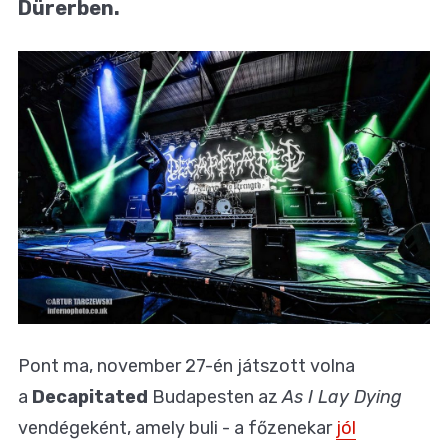
Dürerben.
Pont ma, november 27-én játszott volna
a
Decapitated
Budapesten az
As I Lay Dying
vendégeként, amely buli - a főzenekar
jól