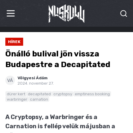
HÍREK
HÍREK
KRITIKÁK
Önálló bulival jön vissza
BESZÁMOLÓK
Budapestre a Decapitated
INTERJÚK
Völgyesi Ádám
VÁ
2024. november 27.
PREMIEREK
dürer kert
decapitated
cryptopsy
emptiness booking
warbringer
carnation
KULT
MÁSVILÁG
A Cryptopsy, a Warbringer és a
Carnation is fellép velük májusban a
BLOG