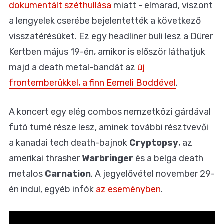
dokumentált széthullása
miatt - elmarad, viszont
a lengyelek cserébe bejelentették a következő
visszatérésüket. Ez egy headliner buli lesz a Dürer
Kertben május 19-én, amikor is először láthatjuk
majd a death metal-bandát az
új
frontemberükkel, a finn Eemeli Boddével
.
A koncert egy elég combos nemzetközi gárdával
futó turné része lesz, aminek további résztvevői
a kanadai tech death-bajnok
Cryptopsy
, az
amerikai thrasher
Warbringer
és a belga death
metalos
Carnation
. A jegyelővétel november 29-
én indul, egyéb infók
az eseményben
.