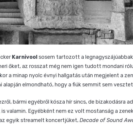
ocker
Karnivool
sosem tartozott a legnagyszájúabbak
meri őket, az rosszat még nem igen tudott mondani ról
ikor a minap nyolc évnyi hallgatás után megjelent a ze
mi alapján elmondható, hogy a fiúk semmit sem vesztet
zről, bármi egyébről kósza hír sincs, de bizakodásra ad
zik is valamin. Egyébként nem ez volt mostanság a zene
az egyik streamelt koncertjüket,
Decade of Sound Aw