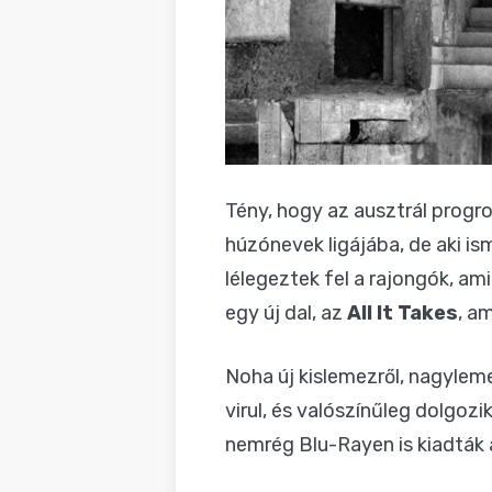
Tény, hogy az ausztrál progr
húzónevek ligájába, de aki is
lélegeztek fel a rajongók, am
egy új dal, az
All It Takes
, a
Noha új kislemezről, nagyleme
virul, és valószínűleg dolgo
nemrég Blu-Rayen is kiadták 