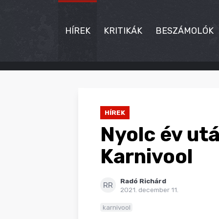
HÍREK
KRITIKÁK
BESZÁMOLÓK
HÍREK
KRITIKÁK
HÍREK
BESZÁMOLÓK
Nyolc év utá
INTERJÚK
Karnivool
PREMIEREK
Radó Richárd
KULT
RR
2021. december 11.
MÁSVILÁG
karnivool