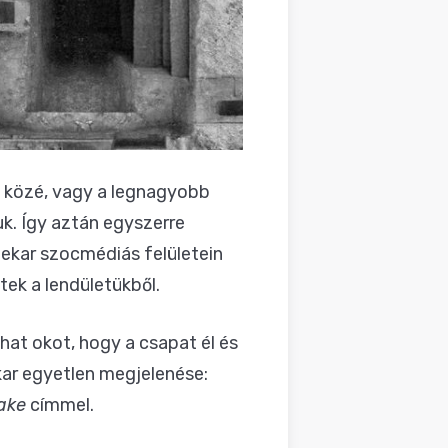
 közé, vagy a legnagyobb
uk. Így aztán egyszerre
nekar szocmédiás felületein
tek a lendületükből.
hat okot, hogy a csapat él és
kar egyetlen megjelenése:
ake
címmel.