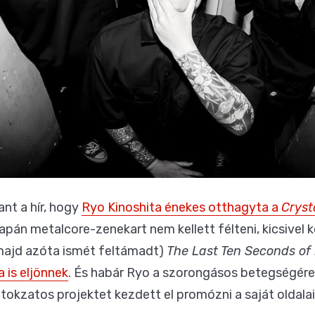
t a hír, hogy
Ryo Kinoshita énekes otthagyta a
Cryst
 japán metalcore-zenekart nem kellett félteni, kicsivel
(majd azóta ismét feltámadt)
The Last Ten Seconds of 
 is eljönnek
. És habár Ryo a szorongásos betegségére
 titokzatos projektet kezdett el promózni a saját oldalai