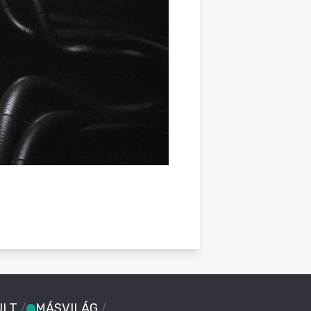
ULT
/
MÁSVILÁG
/