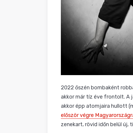
2022 őszén bombaként robban
akkor már tíz éve frontolt. A
akkor épp atomjaira hullott 
először végre Magyarországra
zenekart, rövid időn belül új,