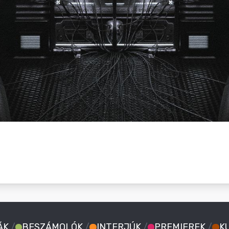
ÁK
/
BESZÁMOLÓK
/
INTERJÚK
/
PREMIEREK
/
K