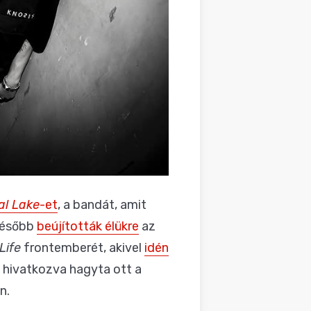
al Lake
-et
, a bandát, amit
 később
beújították élükre
az
Life
frontemberét, akivel
idén
 hivatkozva hagyta ott a
n.