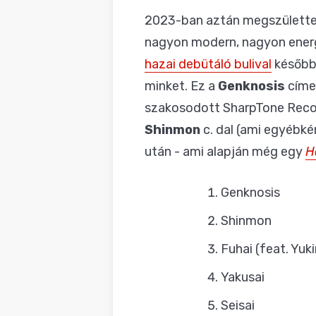
2023-ban aztán megszülettek 
nagyon modern, nagyon energi
hazai debütáló bulival
később 
minket. Ez a
Genknosis
címe
szakosodott SharpTone Recor
Shinmon
c. dal (ami egyébké
után - ami alapján még egy
H
Genknosis
Shinmon
Fuhai (feat. Yuk
Yakusai
Seisai