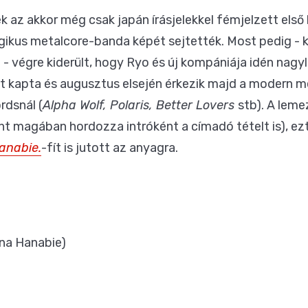
az akkor még csak japán írásjelekkel fémjelzett első
kus metalcore-banda képét sejtették. Most pedig - kö
- végre kiderült, hogy Ryo és új kompániája idén nag
t kapta és augusztus elsején érkezik majd a modern 
dsnál (
Alpha Wolf, Polaris, Better Lovers
stb). A leme
nt magában hordozza intróként a címadó tételt is), ezt
anabie.
-fít is jutott az anyagra.
ina Hanabie)