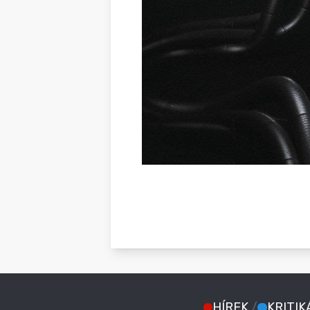
HÍREK
/
KRITIK