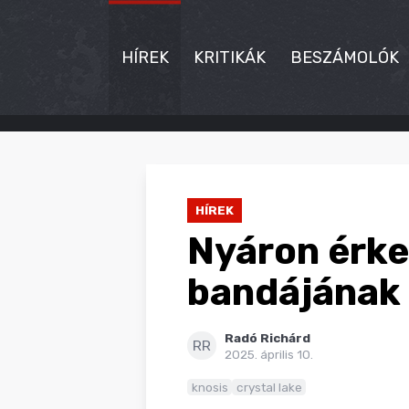
HÍREK
KRITIKÁK
BESZÁMOLÓK
HÍREK
KRITIKÁK
HÍREK
BESZÁMOLÓK
Nyáron érkez
INTERJÚK
bandájának 
PREMIEREK
Radó Richárd
KULT
RR
2025. április 10.
MÁSVILÁG
knosis
crystal lake