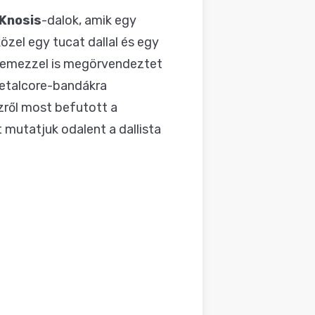
Knosis
-dalok, amik egy
zel egy tucat dallal és egy
ylemezzel is megörvendeztet
metalcore-bandákra
zről most befutott a
 mutatjuk odalent a dallista