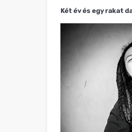
BLOG
Két év és egy rakat d