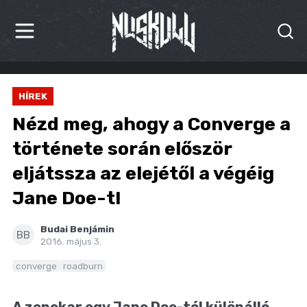
HÍREK
HÍREK
KRITIKÁK
Nézd meg, ahogy a Converge a
BESZÁMOLÓK
története során először
eljátssza az elejétől a végéig
INTERJÚK
Jane Doe-t!
PREMIEREK
Budai Benjámin
KULT
BB
2016. május 3.
MÁSVILÁG
converge
roadburn
BLOG
A zenekar egy Jane Doe-tól különálló