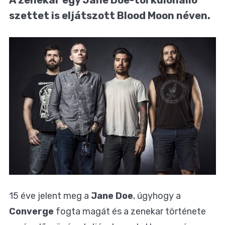
szettet is eljátszott Blood Moon néven.
15 éve jelent meg a
Jane Doe
, úgyhogy a
Converge
fogta magát és a zenekar története