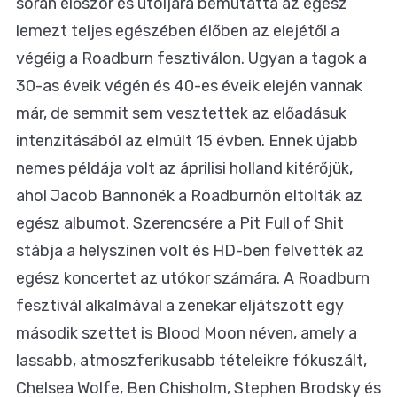
során először és utoljára bemutatta az egész
lemezt teljes egészében élőben az elejétől a
végéig a Roadburn fesztiválon. Ugyan a tagok a
30-as éveik végén és 40-es éveik elején vannak
már, de semmit sem vesztettek az előadásuk
intenzitásából az elmúlt 15 évben. Ennek újabb
nemes példája volt az áprilisi holland kitérőjük,
ahol Jacob Bannonék a Roadburnön eltolták az
egész albumot. Szerencsére a Pit Full of Shit
stábja a helyszínen volt és HD-ben felvették az
egész koncertet az utókor számára. A Roadburn
fesztivál alkalmával a zenekar eljátszott egy
második szettet is Blood Moon néven, amely a
lassabb, atmoszferikusabb tételeikre fókuszált,
Chelsea Wolfe, Ben Chisholm, Stephen Brodsky és