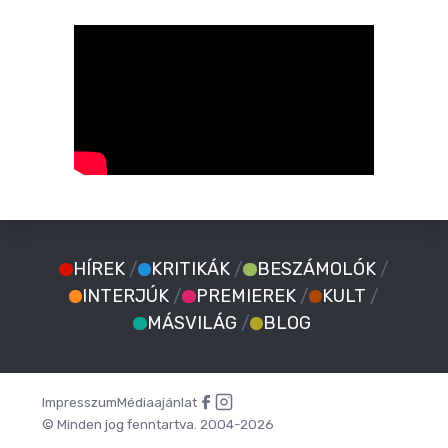
HÍREK
/
KRITIKÁK
/
BESZÁMOLÓK
/
INTERJÚK
/
PREMIEREK
/
KULT
/
MÁSVILÁG
/
BLOG
Impresszum
Médiaajánlat
© Minden jog fenntartva. 2004-2026