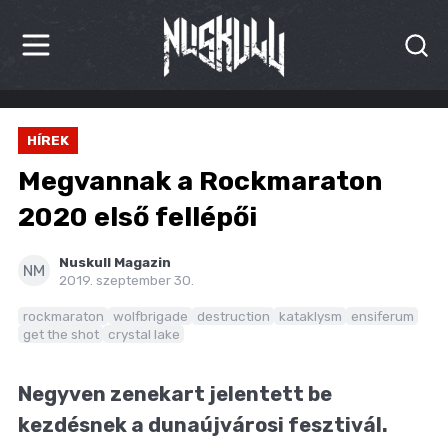
HÍREK
HÍREK
KRITIKÁK
Megvannak a Rockmaraton
BESZÁMOLÓK
2020 első fellépői
INTERJÚK
Nuskull Magazin
NM
2019. szeptember 30.
PREMIEREK
rockmaraton
wolfbrigade
destruction
kataklysm
ensiferum
get the shot
crystal lake
KULT
MÁSVILÁG
Negyven zenekart jelentett be
kezdésnek a dunaújvárosi fesztivál.
BLOG