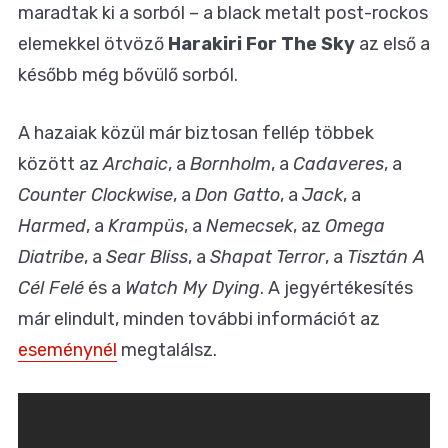
maradtak ki a sorból – a black metalt post-rockos
elemekkel ötvöző
Harakiri For The Sky
az első a
később még bővülő sorból.
A hazaiak közül már biztosan fellép többek
között az
Archaic
, a
Bornholm
, a
Cadaveres
, a
Counter Clockwise
, a
Don Gatto
, a
Jack
, a
Harmed
, a
Krampüs
, a
Nemecsek
, az
Omega
Diatribe
, a
Sear Bliss
, a
Shapat Terror
, a
Tisztán A
Cél Felé
és a
Watch My Dying
. A jegyértékesítés
már elindult, minden további információt az
eseménynél
megtalálsz.