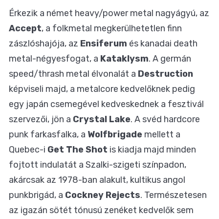
Érkezik a német heavy/power metal nagyágyú, az
Accept
, a folkmetal megkerülhetetlen finn
zászlóshajója, az
Ensiferum
és kanadai death
metal-négyesfogat, a
Kataklysm
. A germán
speed/thrash metal élvonalát a
Destruction
képviseli majd, a metalcore kedvelőknek pedig
egy japán csemegével kedveskednek a fesztivál
szervezői, jön a
Crystal Lake
. A svéd hardcore
punk farkasfalka, a
Wolfbrigade
mellett a
Quebec-i
Get The Shot
is kiadja majd minden
fojtott indulatát a Szalki-szigeti színpadon,
akárcsak az 1978-ban alakult, kultikus angol
punkbrigád, a
Cockney Rejects
. Természetesen
az igazán sötét tónusú zenéket kedvelők sem