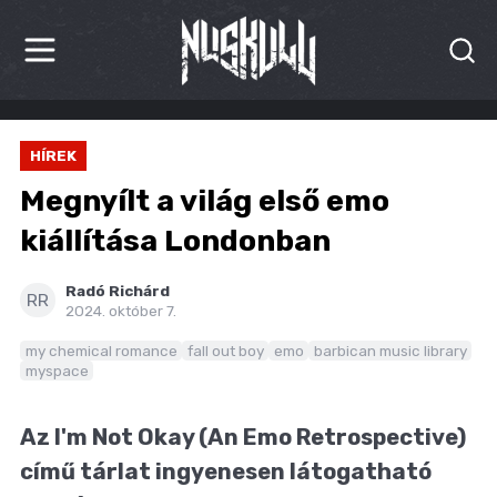
HÍREK
HÍREK
KRITIKÁK
Megnyílt a világ első emo
BESZÁMOLÓK
kiállítása Londonban
INTERJÚK
Radó Richárd
RR
2024. október 7.
PREMIEREK
my chemical romance
fall out boy
emo
barbican music library
myspace
KULT
MÁSVILÁG
Az I'm Not Okay (An Emo Retrospective)
című tárlat ingyenesen látogatható
BLOG