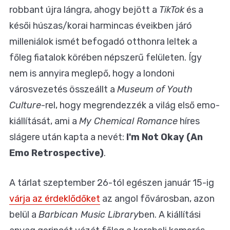
robbant újra lángra, ahogy bejött a
TikTok
és a
késői húszas/korai harmincas éveikben járó
milleniálok ismét befogadó otthonra leltek a
főleg fiatalok körében népszerű felületen. Így
nem is annyira meglepő, hogy a londoni
városvezetés összeállt a
Museum of Youth
Culture
-rel, hogy megrendezzék a világ első emo-
kiállítását, ami a
My Chemical Romance
híres
slágere után kapta a nevét:
I'm Not Okay (An
Emo Retrospective)
.
A tárlat szeptember 26-tól egészen január 15-ig
várja az érdeklődőket
az angol fővárosban, azon
belül a
Barbican Music Library
ben. A kiállítási