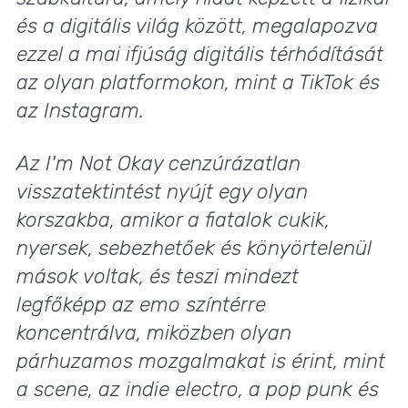
és a digitális világ között, megalapozva
ezzel a mai ifjúság digitális térhódítását
az olyan platformokon, mint a
TikTok
és
az
Instagram
.
Az
I'm Not Okay
cenzúrázatlan
visszatektintést nyújt egy olyan
korszakba, amikor a fiatalok cukik,
nyersek, sebezhetőek és könyörtelenül
mások voltak, és teszi mindezt
legfőképp az emo színtérre
koncentrálva, miközben olyan
párhuzamos mozgalmakat is érint, mint
a scene, az indie electro, a pop punk és