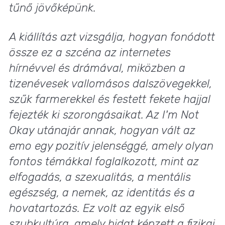
tűnő jövőképünk.
A kiállítás azt vizsgálja, hogyan fonódott
össze ez a szcéna az internetes
hírnévvel és drámával, miközben a
tizenévesek vallomásos dalszövegekkel,
szűk farmerekkel és festett fekete hajjal
fejezték ki szorongásaikat. Az
I'm Not
Okay
utánajár annak, hogyan vált az
emo egy pozitív jelenséggé, amely olyan
fontos témákkal foglalkozott, mint az
elfogadás, a szexualitás, a mentális
egészség, a nemek, az identitás és a
hovatartozás. Ez volt az egyik első
szubkultúra, amely hidat képzett a fizikai