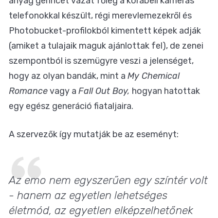
anyag gerincét vázát főleg a korabeli kamerás
telefonokkal készült, régi merevlemezekről és
Photobucket-profilokból kimentett képek adják
(amiket a tulajaik maguk ajánlottak fel), de zenei
szempontból is szemügyre veszi a jelenséget,
hogy az olyan bandák, mint a
My Chemical
Romance
vagy a
Fall Out Boy,
hogyan hatottak
egy egész generáció fiataljaira.
A szervezők így mutatják be az eseményt:
Az emo nem egyszerűen egy színtér volt
- hanem az egyetlen lehetséges
életmód, az egyetlen elképzelhetőnek