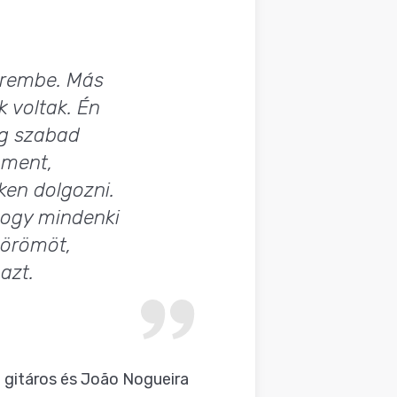
terembe. Más
k voltak. Én
eg szabad
 ment,
ken dolgozni.
 hogy mindenki
 örömöt,
azt.
n gitáros és João Nogueira