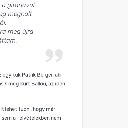
a gitárjával.
rég meghalt
ál.
jra meg újra
áttam.
 egyikük Patrik Berger, aki
ásik meg Kurt Ballou, az idén
t lehet tudni, hogy már
n, sem a felvételekben nem