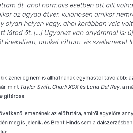
áttam őt, ahol normális esetben ott állt volna 
amikor az agyad átver, különösen amikor nem
gy olyan helyen vagy, ahol korábban vele volt
t látod őt. [...] Ugyanez van anyámmal is: ú
ól énekeltem, amiket láttam, és szellemeket l
akik zeneileg nem is állhatnának egymástól távolabb: az
ár, mint
Taylor Swift
,
Charli XCX
és
Lana Del Rey
, a m
e
gitárosa.
övetkező lemezének az előfutára, amiről egyelőre annyi
idén meg is jelenik, és Brent Hinds sem a dalszerzésbe
ja: