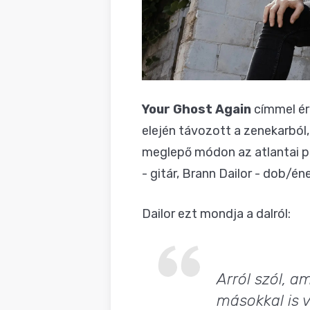
Your Ghost Again
címmel ér
elején távozott a zenekarból
meglepő módon az atlantai pr
- gitár, Brann Dailor - dob/é
Dailor ezt mondja a dalról:
Arról szól, a
másokkal is 