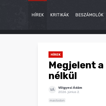
HÍREK
KRITIKÁK
BESZÁMOLÓK
HÍREK
KRITIKÁK
HÍREK
BESZÁMOLÓK
Megjelent a
INTERJÚK
nélkül
PREMIEREK
Völgyesi Ádám
KULT
VÁ
2026. június 2.
MÁSVILÁG
mastodon