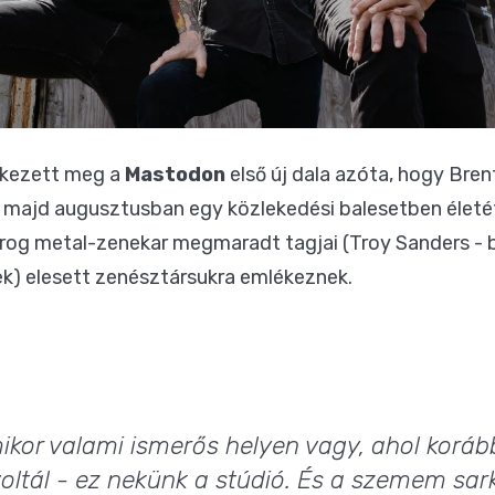
kezett meg a
Mastodon
első új dala azóta, hogy Bren
, majd augusztusban egy közlekedési balesetben életét
og metal-zenekar megmaradt tagjai (Troy Sanders - bas
nek) elesett zenésztársukra emlékeznek.
mikor valami ismerős helyen vagy, ahol korá
voltál - ez nekünk a stúdió. És a szemem sa