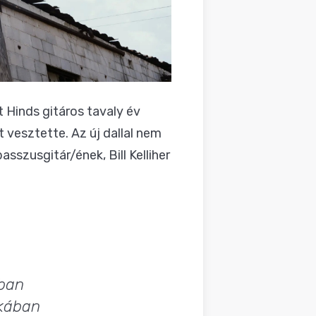
t Hinds gitáros tavaly év
 vesztette. Az új dallal nem
szusgitár/ének, Bill Kelliher
bban
rkában