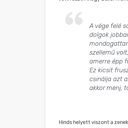
A vége felé s
dolgok jobban
mondogattam n
szellemű volt
amerre épp fú
Ez kicsit fru
csinálja azt 
akkor menj, t
Hinds helyett viszont a zenek