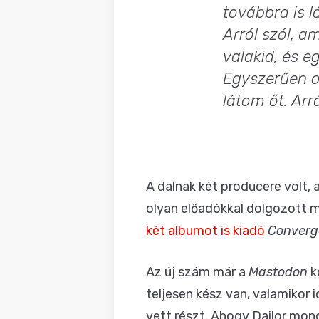
továbbra is l
Arról szól, 
valakid, és e
Egyszerűen ot
látom őt. Arr
A dalnak két producere volt, 
olyan előadókkal dolgozott m
két albumot is kiadó
Converg
Az új szám már a
Mastodon
k
teljesen kész van, valamikor 
vett részt. Ahogy Dailor mond