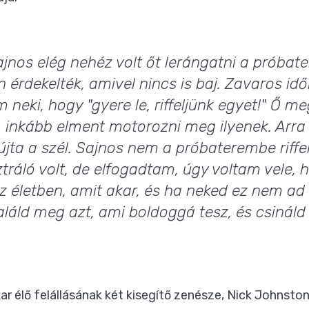
ajnos elég nehéz volt őt lerángatni a próba
 érdekelték, amivel nincs is baj. Zavaros idő
eki, hogy "gyere le, riffeljünk egyet!" Ő m
, inkább elment motorozni meg ilyenek. Arra
jta a szél. Sajnos nem a próbaterembe riffe
sztráló volt, de elfogadtam, úgy voltam vele,
az életben, amit akar, és ha neked ez nem ad
aláld meg azt, ami boldoggá tesz, és csináld 
ar élő felállásának két kisegítő zenésze, Nick Johnsto