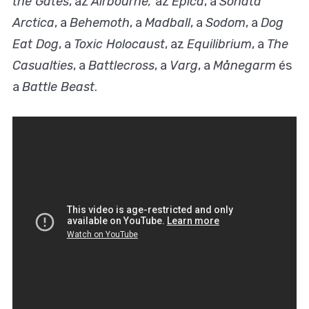
the Gates
, az
Airbourne,
az
Epica
, a
Sonata
Arctica
, a
Behemoth
, a
Madball
, a
Sodom
, a
Dog
Eat Dog
, a
Toxic Holocaust
, az
Equilibrium
, a
The
Casualties
, a
Battlecross
, a
Varg
, a
Månegarm
és
a
Battle Beast
.