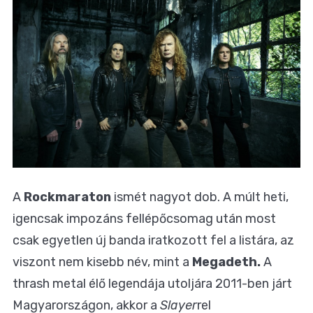
A
Rockmaraton
ismét nagyot dob. A múlt heti,
igencsak impozáns fellépőcsomag után most
csak egyetlen új banda iratkozott fel a listára, az
viszont nem kisebb név, mint a
Megadeth.
A
thrash metal élő legendája utoljára 2011-ben járt
Magyarországon, akkor a
Slayer
rel