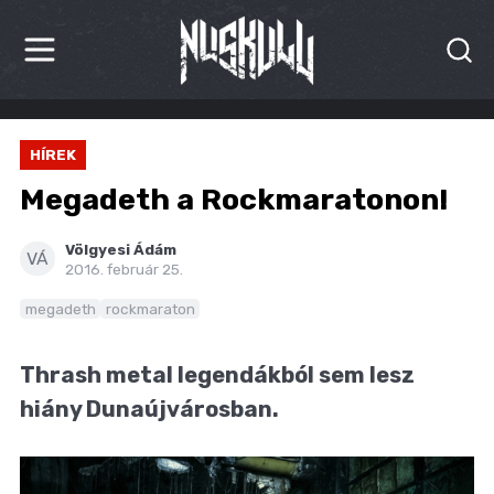
HÍREK
HÍREK
KRITIKÁK
Megadeth a Rockmaratonon!
BESZÁMOLÓK
Völgyesi Ádám
VÁ
2016. február 25.
INTERJÚK
megadeth
rockmaraton
PREMIEREK
Thrash metal legendákból sem lesz
KULT
hiány Dunaújvárosban.
MÁSVILÁG
BLOG