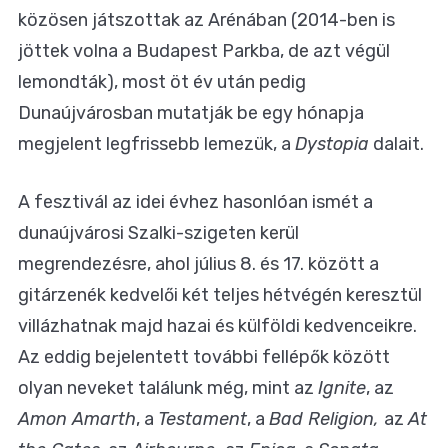
közösen játszottak az Arénában (2014-ben is
jöttek volna a Budapest Parkba, de azt végül
lemondták), most öt év után pedig
Dunaújvárosban mutatják be egy hónapja
megjelent legfrissebb lemezük, a
Dystopia
dalait.
A fesztivál az idei évhez hasonlóan ismét a
dunaújvárosi Szalki-szigeten kerül
megrendezésre, ahol július 8. és 17. között a
gitárzenék kedvelői két teljes hétvégén keresztül
villázhatnak majd hazai és külföldi kedvenceikre.
Az eddig bejelentett további fellépők között
olyan neveket találunk még, mint az
Ignite
, az
Amon Amarth
, a
Testament
, a
Bad Religion,
az
At