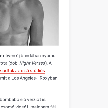
r
néven új bandában nyomul
rota (dob,
Night Verses
). A
kiadták az első stúdiós
, amit a Los Angeles-i Roxyban
 bombább élő verziót is,
gy csomó videót, majdnem fél