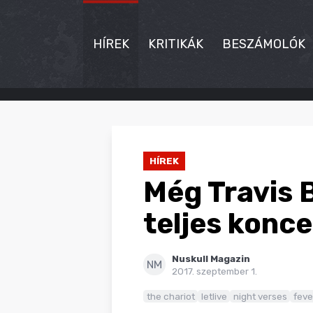
HÍREK
KRITIKÁK
BESZÁMOLÓK
HÍREK
KRITIKÁK
HÍREK
BESZÁMOLÓK
Még Travis B
INTERJÚK
teljes konce
PREMIEREK
Nuskull Magazin
KULT
NM
2017. szeptember 1.
MÁSVILÁG
the chariot
letlive
night verses
feve