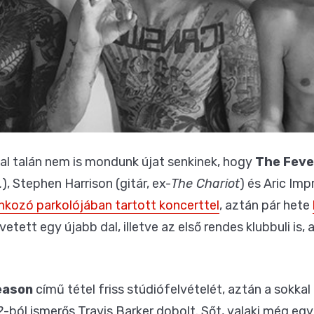
zal talán nem is mondunk újat senkinek, hogy
The Feve
.
), Stephen Harrison (gitár, ex-
The Chariot
) és Aric Imp
nkozó parkolójában tartott koncerttel
, aztán pár hete
vetett egy újabb dal, illetve az első rendes klubbuli is
eason
című tétel friss stúdiófelvételét, aztán a sokkal
2
-ból ismerős Travis Barker dobolt. Sőt, valaki még e