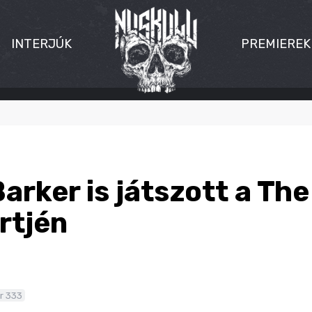
INTERJÚK
PREMIEREK
arker is játszott a The
rtjén
r 333