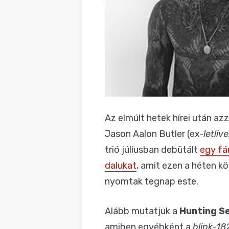
Az elmúlt hetek hírei után az
Jason Aalon Butler (ex-
letlive
trió júliusban debütált
egy fá
dalukat
, amit ezen a héten kö
nyomtak tegnap este.
Alább mutatjuk a
Hunting S
amiben egyébként a
blink-18