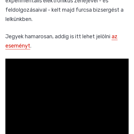
experimentális elektronikus zenéjével - és
feldolgozásaival - kelt majd furcsa bizsergést a
lelkünkben.
Jegyek hamarosan, addig is itt lehet jelölni
az
eseményt
.