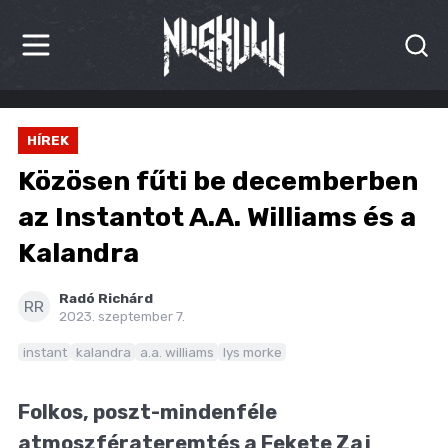
HÍREK
HÍREK
KRITIKÁK
Közösen fűti be decemberben
BESZÁMOLÓK
az Instantot A.A. Williams és a
Kalandra
INTERJÚK
PREMIEREK
Radó Richárd
RR
2023. szeptember 7.
KULT
instant
kalandra
a.a. williams
lys morke
MÁSVILÁG
Folkos, poszt-mindenféle
BLOG
atmoszférateremtés a Fekete Zaj