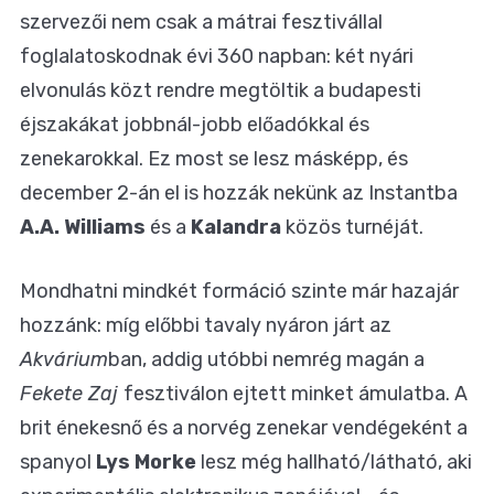
szervezői nem csak a mátrai fesztivállal
foglalatoskodnak évi 360 napban: két nyári
elvonulás közt rendre megtöltik a budapesti
éjszakákat jobbnál-jobb előadókkal és
zenekarokkal. Ez most se lesz másképp, és
december 2-án el is hozzák nekünk az Instantba
A.A. Williams
és a
Kalandra
közös turnéját.
Mondhatni mindkét formáció szinte már hazajár
hozzánk: míg előbbi tavaly nyáron járt az
Akvárium
ban, addig utóbbi nemrég magán a
Fekete Zaj
fesztiválon ejtett minket ámulatba. A
brit énekesnő és a norvég zenekar vendégeként a
spanyol
Lys Morke
lesz még hallható/látható, aki