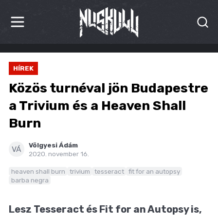
HÍREK
HÍREK
KRITIKÁK
Közös turnéval jön Budapestre
BESZÁMOLÓK
a Trivium és a Heaven Shall
Burn
INTERJÚK
PREMIEREK
Völgyesi Ádám
VÁ
2020. november 16.
KULT
heaven shall burn
trivium
tesseract
fit for an autopsy
barba negra
MÁSVILÁG
Lesz Tesseract és Fit for an Autopsy is,
BLOG