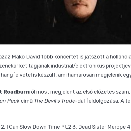
 azaz Makó Dávid több koncertet is játszott a hollandi
zenekar két tagjának industrial/elektronikus projektjév
ől hangfelvétel is készült, ami hamarosan megjelenik 
at Roadburn
ről most megjelent az első előzetes szám,
Iron Peak
című
The Devil's Trade
-dal feldolgozása. A te
2. I Can Slow Down Time Pt.2 3. Dead Sister Merope 4.