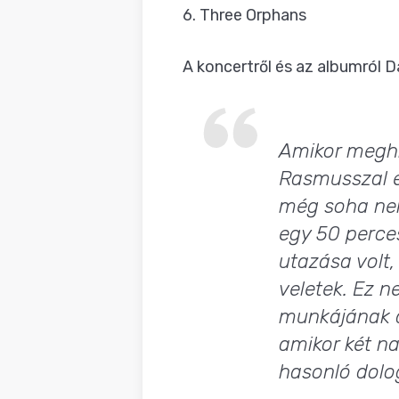
6. Three Orphans
A koncertről és az albumról 
Amikor meghí
Rasmusszal és
még soha nem 
egy 50 perce
utazása volt
veletek. Ez 
munkájának a
amikor két na
hasonló dolo