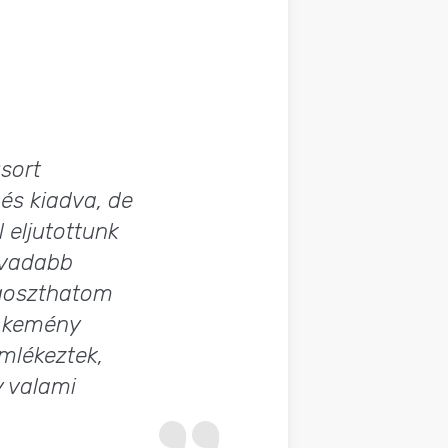
sort
 és kiadva, de
 eljutottunk
egvadabb
egoszthatom
s kemény
mlékeztek,
y valami