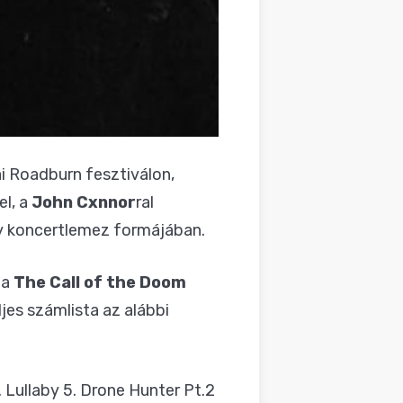
ai Roadburn fesztiválon,
el, a
John Cxnnor
ral
egy koncertlemez formájában.
 a
The Call of the Doom
ljes számlista az alábbi
 Lullaby 5. Drone Hunter Pt.2