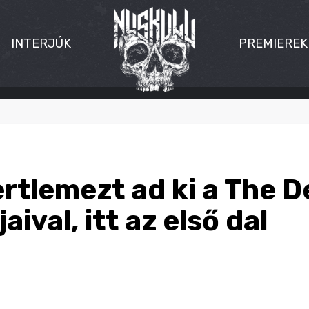
INTERJÚK
PREMIEREK
tlemezt ad ki a The De
ival, itt az első dal