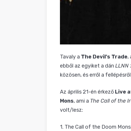
Tavaly a
The Devil's Trade
,
ebből az egyiket a dán
LLNN
közösen, és erről a fellépésr
Az április 21-én érkező
Live 
Mons
, ami a
The Call of the 
volt/lesz:
1. The Call of the Doom Mons 