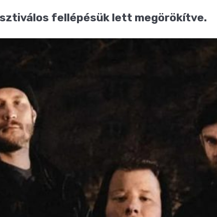
sztiválos fellépésük lett megörökítve.