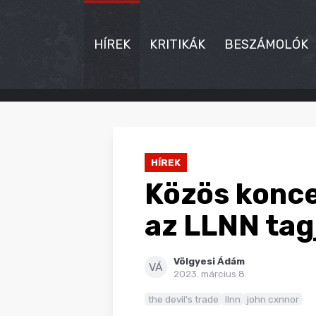
HÍREK
KRITIKÁK
BESZÁMOLÓK
HÍREK
KRITIKÁK
HÍREK
BESZÁMOLÓK
Közös koncer
INTERJÚK
az LLNN tagja
PREMIEREK
Völgyesi Ádám
KULT
VÁ
2023. március 8.
MÁSVILÁG
the devil's trade
llnn
john cxnnor