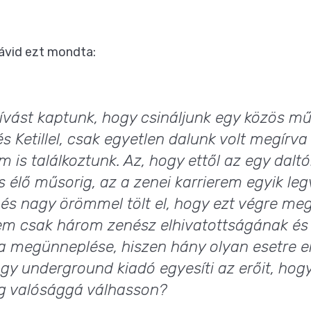
Dávid ezt mondta:
vást kaptunk, hogy csináljunk egy közös mű
 Ketillel, csak egyetlen dalunk volt megírva
is találkoztunk. Az, hogy ettől az egy daltól
s élő műsorig, az a zenei karrierem egyik l
, és nagy örömmel tölt el, hogy ezt végre m
nem csak három zenész elhivatottságának é
 megünneplése, hiszen hány olyan esetre e
gy underground kiadó egyesíti az erőit, hog
g valósággá válhasson?