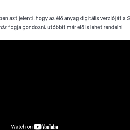
en azt jelenti, hogy az élő anyag digitális verzióját a
S
rds
fogja gondozni, utóbbit már
elő is lehet rendelni
.