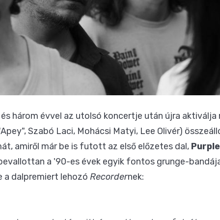
 és három évvel az utolsó koncertje után újra aktiválj
"Apey", Szabó Laci, Mohácsi Matyi, Lee Olivér) összeál
át, amiről már be is futott az első előzetes dal,
Purpl
bevallottan a '90-es évek egyik fontos grunge-bandáj
te a dalpremiert lehozó
Recorder
nek: