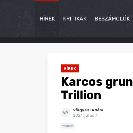
HÍREK
KRITIKÁK
BESZÁMOLÓK
HÍREK
KRITIKÁK
HÍREK
BESZÁMOLÓK
Karcos grung
INTERJÚK
Trillion
PREMIEREK
Völgyesi Ádám
KULT
VÁ
2024. július 7.
MÁSVILÁG
trillion