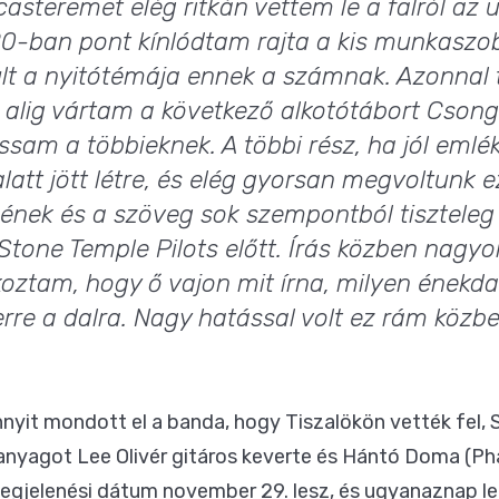
asteremet elég ritkán vettem le a falról az 
0-ban pont kínlódtam rajta a kis munkasz
ult a nyitótémája ennek a számnak. Azonnal 
 alig vártam a következő alkotótábort Cson
am a többieknek. A többi rész, ha jól emlé
att jött létre, és elég gyorsan megvoltunk e
ének és a szöveg sok szempontból tisztele
Stone Temple Pilots
előtt. Írás közben nagyo
oztam, hogy ő vajon mit írna, milyen énekd
erre a dalra. Nagy hatással volt ez rám közbe
nnyit mondott el a banda, hogy Tiszalökön vették fel,
 anyagot Lee Olivér gitáros keverte és Hántó Doma (
Ph
megjelenési dátum november 29. lesz, és ugyanaznap
l