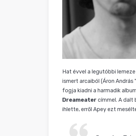
Hat évvel a legutóbbi lemeze
ismert arcaiból (Áron András 
fogja kiadni a harmadik album
Dreameater
címmel. A dalt 
ihlette, erről Apey ezt mesél