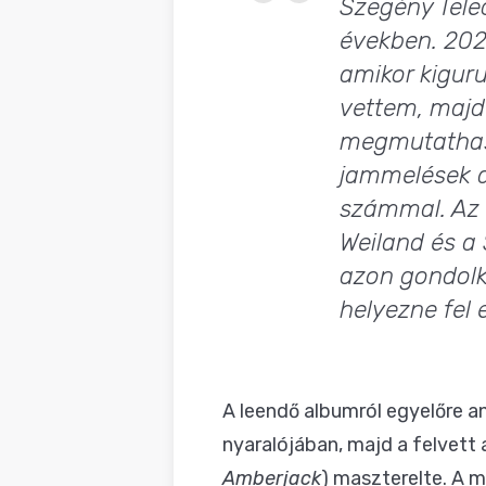
Szegény Telec
években. 202
amikor kigur
vettem, majd
megmutathass
jammelések al
számmal. Az 
Weiland
és a
azon gondolk
helyezne fel 
A leendő albumról egyelőre a
nyaralójában, majd a felvett
Amberjack
) maszterelte. A 