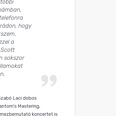
utóbbi
obámban,
telefonra
grádon, hogy
kszem,
zzel a
g
Scott
n sokszor
allamokat
n.
 Szabó Laci dobos
antom's Mastering
,
emezbemutató koncertet is