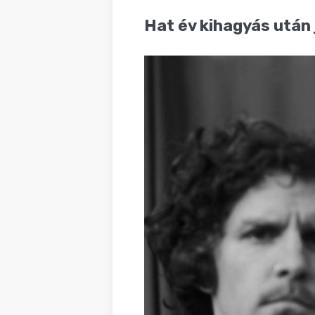
BLOG
Hat év kihagyás után