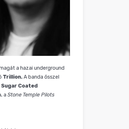
a magát a hazai underground
ló
Trillion.
A banda ősszel
e Sugar Coated
a, a
Stone Temple Pilots