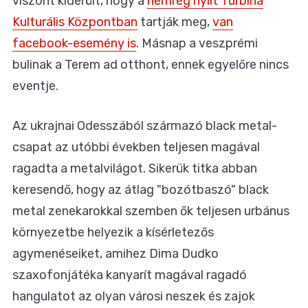
viszont kiderült, hogy a
nemrég nyílt Turbina
Kulturális Központban
tartják meg,
van
facebook-esemény is
. Másnap a veszprémi
bulinak a Terem ad otthont, ennek egyelőre nincs
eventje.
Az ukrajnai Odesszából származó black metal-
csapat az utóbbi években teljesen magával
ragadta a metalvilágot. Sikerük titka abban
keresendő, hogy az átlag "bozótbaszó" black
metal zenekarokkal szemben ők teljesen urbánus
környezetbe helyezik a kísérletezős
agymenéseiket, amihez Dima Dudko
szaxofonjátéka kanyarít magával ragadó
hangulatot az olyan városi neszek és zajok