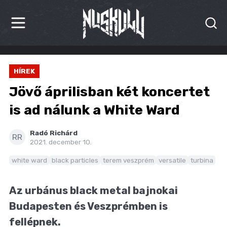
HÍREK
HÍREK
KRITIKÁK
Jövő áprilisban két koncertet
BESZÁMOLÓK
is ad nálunk a White Ward
INTERJÚK
Radó Richárd
RR
2021. december 10.
PREMIEREK
white ward
black particles
terem veszprém
versatile
turbina
KULT
Az urbánus black metal bajnokai
MÁSVILÁG
Budapesten és Veszprémben is
BLOG
fellépnek.