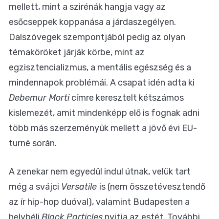
mellett, mint a szirénák hangja vagy az
esőcseppek koppanása a járdaszegélyen.
Dalszövegek szempontjából pedig az olyan
témaköröket járják körbe, mint az
egzisztencializmus, a mentális egészség és a
mindennapok problémái. A csapat idén adta ki
Debemur Morti
címre keresztelt kétszámos
kislemezét, amit mindenképp elő is fognak adni
több más szerzeményük mellett a jövő évi EU-
turné során.
A zenekar nem egyedül indul útnak, velük tart
még a svájci
Versatile
is (nem összetévesztendő
az ír hip-hop duóval), valamint Budapesten a
helybéli
Black Particles
nyitja az estét. További