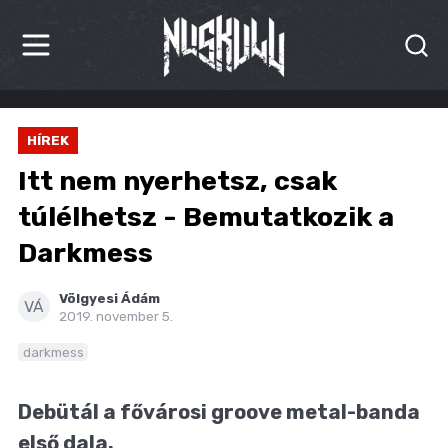
HÍREK
HÍREK
KRITIKÁK
Itt nem nyerhetsz, csak
BESZÁMOLÓK
túlélhetsz - Bemutatkozik a
Darkmess
INTERJÚK
PREMIEREK
Völgyesi Ádám
VÁ
2019. november 5.
KULT
darkmess
MÁSVILÁG
Debütál a fővárosi groove metal-banda
BLOG
első dala.