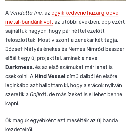
A
Vendetta Inc.
az
egyik kedvenc hazai groove
metal-bandánk volt
az utóbbi években, épp ezért
sajnáltuk nagyon, hogy pár héttel ezelőtt
feloszlottak. Most viszont a zenekar két tagja,
József Mátyás énekes és Nemes Nimród basszer
előállt egy új projekttel, aminek a neve
Darkmess
, és az első számukat már lehet is
csekkolni. A
Mind Vessel
című dalból én elsőre
leginkább azt hallottam ki, hogy a srácok nyilván
szeretik a
Gojirá
t, de más ízeket is el lehet benne
kapni.
Ők maguk egyébként ezt mesélték az új banda
kezdeteiről: