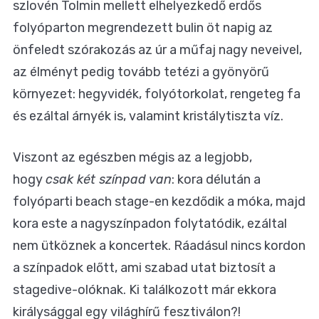
szlovén Tolmin mellett elhelyezkedő erdős
folyóparton megrendezett bulin öt napig az
önfeledt szórakozás az úr a műfaj nagy neveivel,
az élményt pedig tovább tetézi a gyönyörű
környezet: hegyvidék, folyótorkolat, rengeteg fa
és ezáltal árnyék is, valamint kristálytiszta víz.
Viszont az egészben mégis az a legjobb,
hogy
csak két színpad van
: kora délután a
folyóparti beach stage-en kezdődik a móka, majd
kora este a nagyszínpadon folytatódik, ezáltal
nem ütköznek a koncertek. Ráadásul nincs kordon
a színpadok előtt, ami szabad utat biztosít a
stagedive-olóknak. Ki találkozott már ekkora
királysággal egy világhírű fesztiválon?!