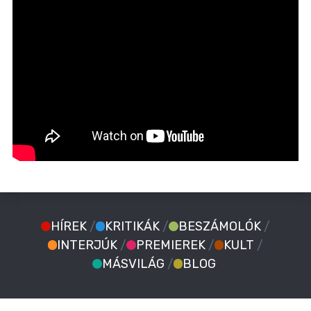
HÍREK
/
KRITIKÁK
/
BESZÁMOLÓK
/
INTERJÚK
/
PREMIEREK
/
KULT
/
MÁSVILÁG
/
BLOG