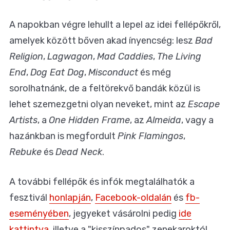
A napokban végre lehullt a lepel az idei fellépőkről,
amelyek között bőven akad ínyencség: lesz
Bad
Religion
,
Lagwagon
,
Mad Caddies
,
The Living
End
,
Dog Eat Dog
,
Misconduct
és még
sorolhatnánk, de a feltörekvő bandák közül is
lehet szemezgetni olyan neveket, mint az
Escape
Artists
, a
One Hidden Frame
, az
Almeida
, vagy a
hazánkban is megfordult
Pink Flamingos
,
Rebuke
és
Dead Neck
.
A további fellépők és infók megtalálhatók a
fesztivál
honlapján
,
Facebook-oldalán
és
fb-
eseményében
, jegyeket vásárolni pedig
ide
kattintva
, illetve a "kisszínpados" zenekaroktól