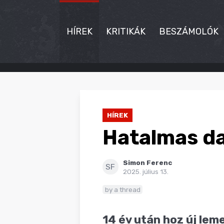
HÍREK
KRITIKÁK
BESZÁMOLÓK
HÍREK
KRITIKÁK
HÍREK
BESZÁMOLÓK
Hatalmas dal
INTERJÚK
Simon Ferenc
PREMIEREK
SF
2025. július 13.
KULT
by a thread
MÁSVILÁG
14 év után hoz új le