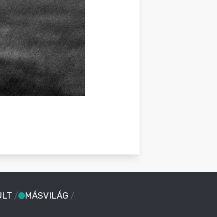
ULT
/
MÁSVILÁG
/