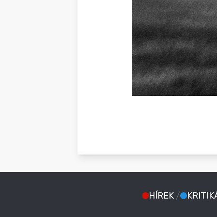
HÍREK
/
KRITIK