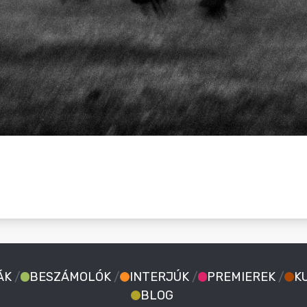
ÁK
/
BESZÁMOLÓK
/
INTERJÚK
/
PREMIEREK
/
K
BLOG