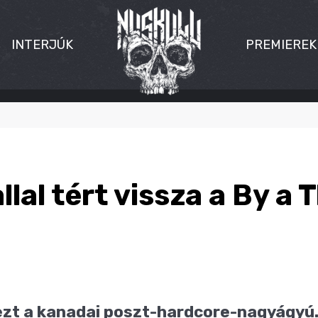
INTERJÚK
PREMIEREK
lal tért vissza a By a 
mezt a kanadai poszt-hardcore-nagyágyú