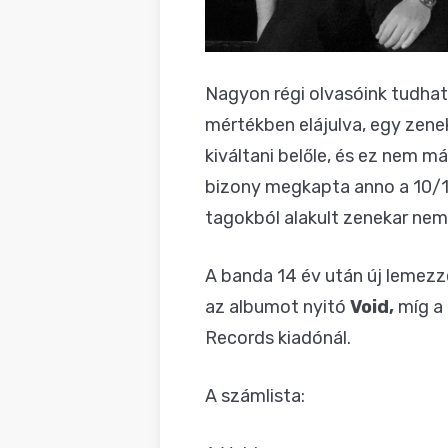
Nagyon régi olvasóink tudhat
mértékben elájulva, egy zene
kiváltani belőle, és ez nem m
bizony megkapta anno a 10/10
tagokból alakult zenekar nem
A banda 14 év után új lemezzel
az albumot nyitó
Void,
míg a
Records kiadónál.
A számlista: