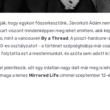
ják, hogy egykori főszerkesztőnk, Jávorkúti Ádám nem 
kart viszont mindenképpen meg lehet említeni, akik kép
ás, mint a vancouveri
By a Thread
. A poszt-hardcore-
-es osztályzatot - a történet szépséghiábja már csak
 folytatta ezt a mestermunkát, és azóta sem adott ki
 jelentkezik, sőt egy irdatlan nagy dalt már meg is leh
maga a lemez
Mirrored Life
címmel szeptember 12-én